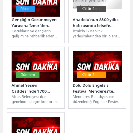
Eğitim
Kültür Sanat
Gençliğin Görünmeyen
Anadolu’nun 8500 yıllık
Yarasına İzmir’den
hafızasında felsefe
Çocukların ve gençlerin
İzmir’in ilk neolitik
Güçlü Dokunuş:
yeniden canlandı
gelişimine rehberlik eden
yerleşimlerinden biri olarak
“Görünmeyeni Görmek”
İzmir Eğitim Vakfı, çağımızın
kabul edilen 8500 yıllık
en büyük sorunlarından
Yeşilova Höyüğü, Bornova
birine dikkat...
Belediyesi’nin ev...
Gündem
Kültür Sanat
Ahmet Yesevi
Dolu Dolu Engelsiz
Caddesi’nde 1700
Festival Menderes’te
Milas Belediyesi ilçe
Menderes Belediyesi’nin
Metrelik Yolda Asfalt
Gerçekleşti
genelinde ulaşım konforunu
düzenlediği Engelsiz Festival
Seferberliği Başladı
artırmak ve modern bir şehir
2’nci gününde de tüm
altyapısı oluşturmak
coşkusu ile gerçekleşti.
amacıyla yürüttüğü...
Festivalde Cumhuriyet Halk...