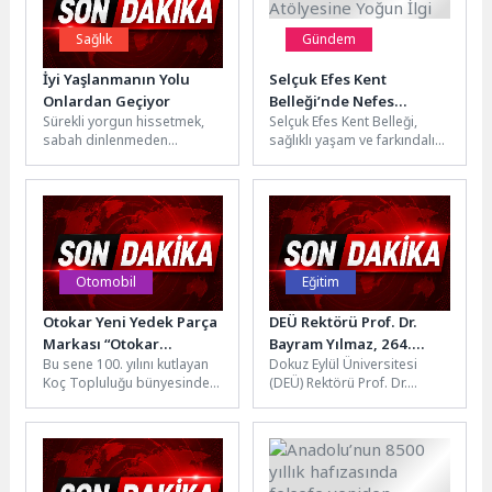
Sağlık
Gündem
İyi Yaşlanmanın Yolu
Selçuk Efes Kent
Onlardan Geçiyor
Belleği’nde Nefes
Sürekli yorgun hissetmek,
Selçuk Efes Kent Belleği,
Atölyesine Yoğun İlgi
sabah dinlenmeden
sağlıklı yaşam ve farkındalık
uyanmak, kilo vermekte
odaklı etkinliklerine bir
zorlanmak, gün içinde
yenisini daha ekledi.
enerjinin hızla düşmesi,
“Nefes...
uyku...
Otomobil
Eğitim
Otokar Yeni Yedek Parça
DEÜ Rektörü Prof. Dr.
Markası “Otokar
Bayram Yılmaz, 264.
Bu sene 100. yılını kutlayan
Dokuz Eylül Üniversitesi
Spectra”yı
Üniversitelerarası Kurul
Koç Topluluğu bünyesinde
(DEÜ) Rektörü Prof. Dr.
Automechanika’da
Toplantısı’na Katıldı
yer alan Otokar, yeni yedek
Bayram Yılmaz,
Tanıttı
parça markası...
Yükseköğretim Kurulu (YÖK)
Başkanlığında
gerçekleştirilen 264....