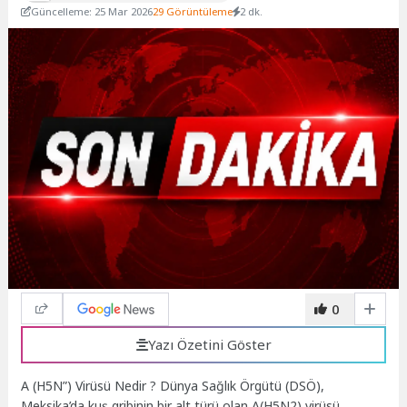
Güncelleme: 25 Mar 2026
29 Görüntüleme
2 dk.
0
Yazı Özetini Göster
A (H5N”) Virüsü Nedir ? Dünya Sağlık Örgütü (DSÖ),
Meksika’da kuş gribinin bir alt türü olan A(H5N2) virüsü