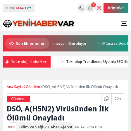
2
Kriptolar
USD
44.64 TRY
Son Eklenenler
al Türkiye’nin ilk IMAX® animasyon filmi oluyor
M Lisa ve Dolu Kadehi T
Teknoloji Haberleri
Teknoloji Trendlerine Uyumlu SEO Strat
Ana Sayfa
Gündem
DSÖ, A(H5N2) Virüsünden İlk Ölümü Onayladı
Gündem
0
DSÖ, A(H5N2) Virüsünden İlk
Ölümü Onayladı
Bilim Ve Sağlık Haber Ajansı
06 Haz 2024 11:51