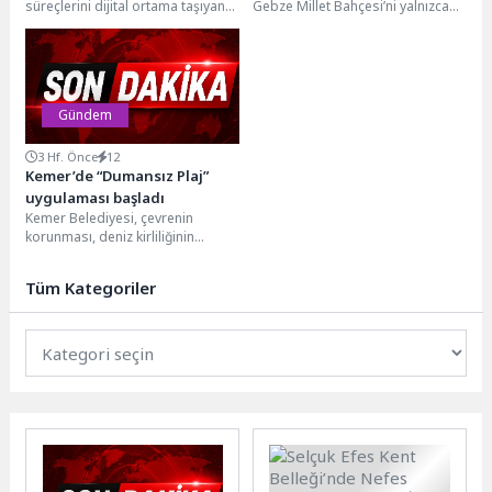
süreçlerini dijital ortama taşıyan
Gebze Millet Bahçesi’ni yalnızca
e-Eksper uygulamasını hizmete
bir dinlenme alanı olmanın
açtı. Başvuru, ödeme ve arşiv...
ötesine taşıyarak sosyal yaşamı...
Gündem
3 Hf. Önce
12
Kemer’de “Dumansız Plaj”
uygulaması başladı
Kemer Belediyesi, çevrenin
korunması, deniz kirliliğinin
önlenmesi, halk sağlığının
desteklenmesi ve farkındalık
Tüm Kategoriler
oluşturmak amacıyla Mustafa...