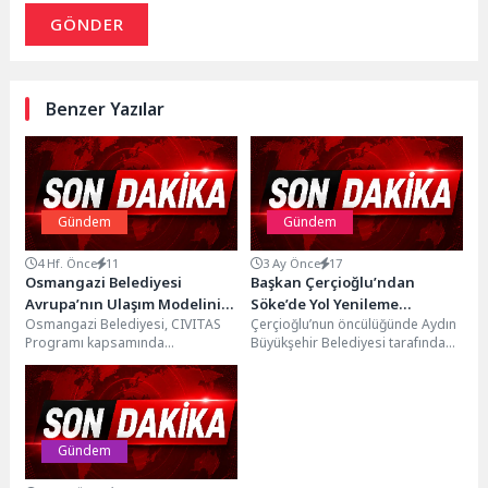
GÖNDER
Benzer Yazılar
Gündem
Gündem
4 Hf. Önce
11
3 Ay Önce
17
Osmangazi Belediyesi
Başkan Çerçioğlu’ndan
Avrupa’nın Ulaşım Modelini
Söke’de Yol Yenileme
Osmangazi Belediyesi, CIVITAS
Çerçioğlu’nun öncülüğünde Aydın
İnceledi
Çalışması
Programı kapsamında
Büyükşehir Belediyesi tarafından
Floransa’da sürdürülebilir ulaşım
kent genelinde gerçekleştirilen
ve yaya odaklı kentleşme
çalışmalar devam
uygulamalarını inceleyerek,
ediyor.Yatırımlarına her geçen
tarihi...
gün...
Gündem