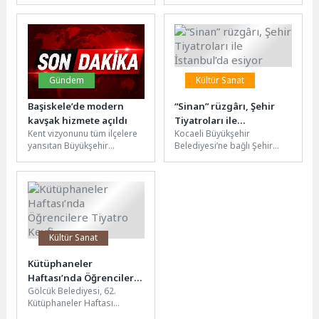
doğrultusunda, 05 Nisan’da
vatandaşlara destek eli
Antalya’da düzenlenen
uzatmaya devam
Runtalya Maratonu’nda
ediyor.Menderes
anlamlı...
Belediyesi’nin kendi
bünyesine kattığı...
Gündem
Kültür Sanat
Başiskele’de modern
“Sinan” rüzgârı, Şehir
kavşak hizmete açıldı
Tiyatroları ile
Kent vizyonunu tüm ilçelere
Kocaeli Büyükşehir
İstanbul’da esiyor
yansıtan Büyükşehir
Belediyesi’ne bağlı Şehir
Belediyesi, altyapı ve üstyapı
Tiyatroları, Osmanlı’nın
yatırımlarıyla güvenli ve
büyük mimarı Mimar Sinan’ın
konforlu ulaşımı...
hayatını konu alan “Sinan”...
Kültür Sanat
Kütüphaneler
Haftası’nda Öğrencilere
Gölcük Belediyesi, 62.
Tiyatro Keyfi
Kütüphaneler Haftası
kapsamında ortaokulu