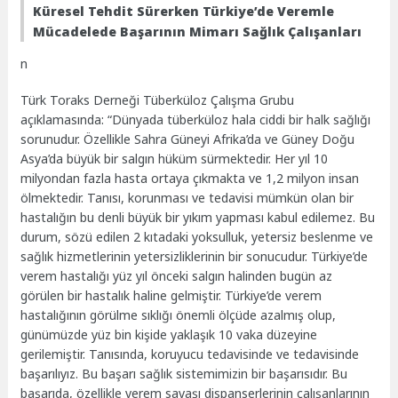
Küresel Tehdit Sürerken Türkiye’de Veremle
Mücadelede Başarının Mimarı Sağlık Çalışanları
n
Türk Toraks Derneği Tüberküloz Çalışma Grubu
açıklamasında: “Dünyada tüberküloz hala ciddi bir halk sağlığı
sorunudur. Özellikle Sahra Güneyi Afrika’da ve Güney Doğu
Asya’da büyük bir salgın hüküm sürmektedir. Her yıl 10
milyondan fazla hasta ortaya çıkmakta ve 1,2 milyon insan
ölmektedir. Tanısı, korunması ve tedavisi mümkün olan bir
hastalığın bu denli büyük bir yıkım yapması kabul edilemez. Bu
durum, sözü edilen 2 kıtadaki yoksulluk, yetersiz beslenme ve
sağlık hizmetlerinin yetersizliklerinin bir sonucudur.
Türkiye’de
verem hastalığı yüz yıl önceki salgın halinden bugün az
görülen bir hastalık haline gelmiştir. Türkiye’de verem
hastalığının görülme sıklığı önemli ölçüde azalmış olup,
günümüzde yüz bin kişide yaklaşık 10 vaka düzeyine
gerilemiştir. Tanısında, koruyucu tedavisinde ve tedavisinde
başarılıyız. Bu başarı sağlık sistemimizin bir başarısıdır. Bu
başarıda, özellikle verem savaşı dispanserlerinin çalışanlarının