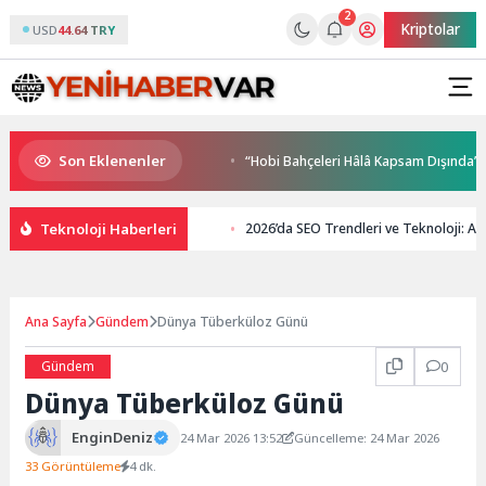
2
Kriptolar
USD
44.64 TRY
Son Eklenenler
ezzetler halkla buluşuyor
“Hobi Bahçeleri Hâlâ Kapsam Dışında”
Teknoloji Haberleri
2026’da SEO Trendleri ve Teknoloji: Ar
Ana Sayfa
Gündem
Dünya Tüberküloz Günü
Gündem
0
Dünya Tüberküloz Günü
EnginDeniz
24 Mar 2026 13:52
Güncelleme: 24 Mar 2026
33 Görüntüleme
4 dk.