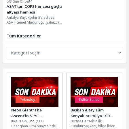
3 Gün Önce
4
ASAT’tan COP31 öncesi güçlü
altyapı hamlesi
Antalya Büyükşehir Belediyesi
ASAT Genel Müdürlüğü, yalnızca
bugünün ihtiyaçlarını karşılayan
değil, geleceğin Antalya’sının da
Tüm Kategoriler
güvence...
Teknoloji
Kültür Sanat
Neon Giant ‘The
Başkan Altay Tüm
Ascent’in 5. Yıl
Konyalıları “Aliya 100
KRAFTON, Inc. (CEO
Bosna Hersek’in ilk
Dönümünde Oyunun Yol
Yaşında: Hayat, Fikir,
Changhan Kim) bünyesindeki
Cumhurbaşkanı, bilge lider
Haritasını Açıkladı
Mücadele” Sergisi’ni