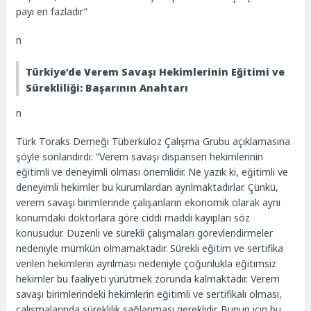
payı en fazladır”
n
Türkiye’de Verem Savaşı Hekimlerinin Eğitimi ve
Sürekliliği: Başarının Anahtarı
n
Türk Toraks Derneği Tüberküloz Çalışma Grubu açıklamasına
şöyle sonlandırdı: “Verem savaşı dispanseri hekimlerinin
eğitimli ve deneyimli olması önemlidir. Ne yazık ki, eğitimli ve
deneyimli hekimler bu kurumlardan ayrılmaktadırlar. Çünkü,
verem savaşı birimlerinde çalışanların ekonomik olarak aynı
konumdaki doktorlara göre ciddi maddi kayıpları söz
konusudur. Düzenli ve sürekli çalışmaları görevlendirmeler
nedeniyle mümkün olmamaktadır. Sürekli eğitim ve sertifika
verilen hekimlerin ayrılması nedeniyle çoğunlukla eğitimsiz
hekimler bu faaliyeti yürütmek zorunda kalmaktadır. Verem
savaşı birimlerindeki hekimlerin eğitimli ve sertifikalı olması,
çalışmalarında süreklilik sağlanması gereklidir. Bunun için bu