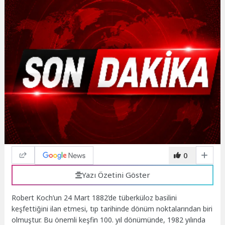
0
Yazı Özetini Göster
Robert Koch’un 24 Mart 1882’de tüberküloz basilini
keşfettiğini ilan etmesi, tıp tarihinde dönüm noktalarından biri
olmuştur. Bu önemli keşfin 100. yıl dönümünde, 1982 yılında