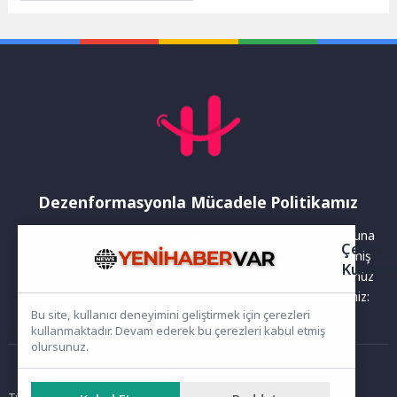
öğrencilerini Kazıklı
Kervansarayı’nda özel bir
tiyatro oyunuyla
ağırladı.Gölcük...
Dezenformasyonla Mücadele Politikamız
Yayınlanan haberler doğruluk ilkesi gözetilerek hazırlanır. Buna
Çerez
rağmen bazı içeriklerde eksik, hatalı veya güncelliğini yitirmiş
Kullanı
bilgiler bulunabilir.Yanlış veya yanıltıcı olduğunu düşündüğünüz
haberleri aşağıdaki iletişim kanallarından bize bildirebilirsiniz:
Bu site, kullanıcı deneyimini geliştirmek için çerezleri
kullanmaktadır. Devam ederek bu çerezleri kabul etmiş
olursunuz.
Ana Sayfa