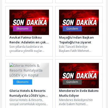
oyun geliştirme stüdyosu
Aliya İzzetbegoviç’in 100.
Görmeye Davet Etti
Neon Giant, nişancı RYO
doğum yılı anısına
türündeki cyberpunk...
hazırlanan “Aliya 100...
Ekonomi
Gündem
Avukat Fatma Göksu
Maçoğlu’ndan Başkan
Rende: Adaletin en çok
Topaloğlu’na ziyaret
Son yıllarda kadınlara ve
Eski Tunceli Belediye
koruması gerekenler,
çocuklara yönelik suçlar
Başkanı Fatih Mehmet
kendini savunmakta
kamuoyunun en hassas
Maçoğlu, Kemer Belediye
zorlananlardır
gündem başlıkları arasında
Başkanı Necati Topaloğlu’na
yer almaya...
makamında nezaket
ziyaretinde...
Ekonomi
Gündem
Gloria Hotels & Resorts
Menderes’in Evde Bakımı
Runtalya’da LÖSEV için
Mutlu Ediyor
Gloria Hotels & Resorts,
Menderes Belediyesi’nin
Koştu!
sosyal sorumluluk vizyonu
evde bakım hizmeti