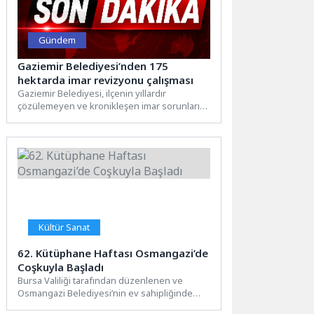
Gündem
Gaziemir Belediyesi’nden 175
hektarda imar revizyonu çalışması
Gaziemir Belediyesi, ilçenin yıllardır
çözülemeyen ve kronikleşen imar sorunlarını
gidermek ve planlı kentleşmenin önündeki
engelleri...
Kültür Sanat
62. Kütüphane Haftası Osmangazi’de
Coşkuyla Başladı
Bursa Valiliği tarafından düzenlenen ve
Osmangazi Belediyesi’nin ev sahipliğinde
gerçekleştirilen 62. Kütüphane Haftası’nın,