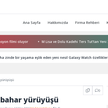
Ana Sayfa
Hakkımızda
Firma Rehberi
ilmi oluyor
M Lisa ve Dolu Kadehi Ters Tut’tan Yeni İş Birli
 zinde bir yaşama eşlik eden yeni nesil Galaxy Watch özelliklerin
 yürüyüşü
0
 bahar yürüyüşü