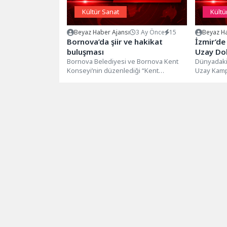
Kültür Sanat
Kültü
Beyaz Haber Ajansı
3 Ay Önce
15
Beyaz Ha
Bornova’da şiir ve hakikat
İzmir’de
buluşması
Uzay Dol
Bornova Belediyesi ve Bornova Kent
Dünyadaki 
Konseyi’nin düzenlediği “Kent
Uzay Kamp
Söyleşileri”nde Mayıs ayının konuğu
dönemi pro
şair-yazar Ünal Ersözlü...