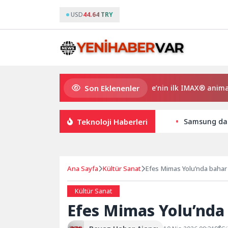
USD
44.64 TRY
Son Eklenenler
Gupi ve Gülmeyen Kral Türkiye’nin ilk IMAX® animasyon f
Teknoloji Haberleri
Samsung daha
Ana Sayfa
Kültür Sanat
Efes Mimas Yolu’nda bahar
Kültür Sanat
Efes Mimas Yolu’nda