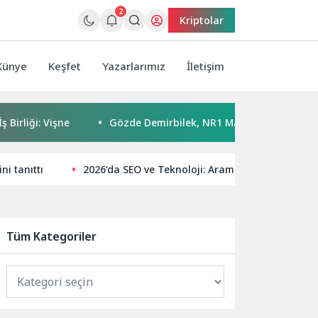
2
Kriptolar
Künye
Keşfet
Yazarlarımız
İletişim
ği: Vişne
Gözde Demirbilek, NR1 Magazin’de: ‘Son assolist 
i tanıttı
2026’da SEO ve Teknoloji: Arama Motoru Pazarl
Tüm Kategoriler