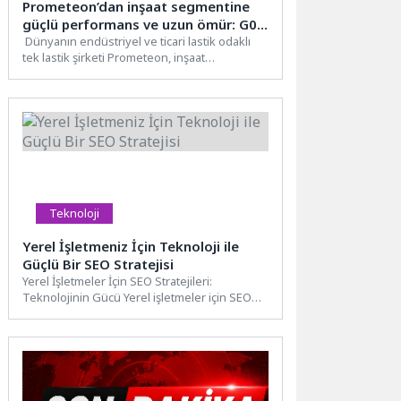
Prometeon’dan inşaat segmentine
güçlü performans ve uzun ömür: G02
PRO MULTIAXLE M1
Dünyanın endüstriyel ve ticari lastik odaklı
tek lastik şirketi Prometeon, inşaat
segmentine yönelik G02 PRO...
Teknoloji
Yerel İşletmeniz İçin Teknoloji ile
Güçlü Bir SEO Stratejisi
Yerel İşletmeler İçin SEO Stratejileri:
Teknolojinin Gücü Yerel işletmeler için SEO
stratejileri belirlemek, bölgesel aramalarda...