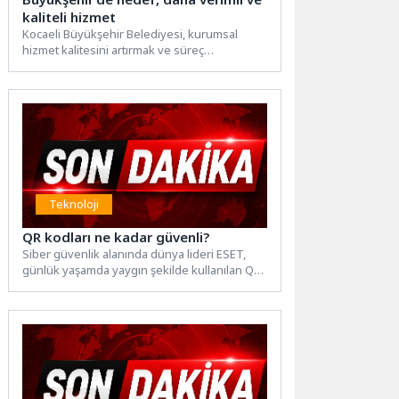
kaliteli hizmet
Kocaeli Büyükşehir Belediyesi, kurumsal
hizmet kalitesini artırmak ve süreç
yönetiminde standartlaşmayı sağlamak
amacıyla “Değer Zinciri...
Teknoloji
QR kodları ne kadar güvenli?
Siber güvenlik alanında dünya lideri ESET,
günlük yaşamda yaygın şekilde kullanılan QR
kodların sunduğu kolaylığın yanında...