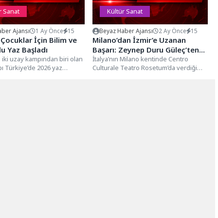
r Sanat
Kültür Sanat
ber Ajansı
1 Ay Önce
15
Beyaz Haber Ajansı
2 Ay Önce
15
 Çocuklar İçin Bilim ve
Milano’dan İzmir’e Uzanan
u Yaz Başladı
Başarı: Zeynep Duru Güleç’ten
iki uzay kampından biri olan
Alkış Alan Arp Resitali
İtalya’nın Milano kentinde Centro
ı Türkiye’de 2026 yaz
Culturale Teatro Rosetum’da verdiği
gramları başladı. 26...
solo konseriyle büyük beğeni kazanan
İzmir’in parlayan...