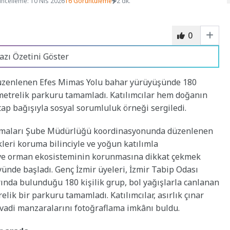
ncelleme: 10 Nis 2026
16 Görüntüleme
2 dk.
0
azı Özetini Göster
düzenlenen Efes Mimas Yolu bahar yürüyüşünde 180
ometrelik parkuru tamamladı. Katılımcılar hem doğanın
itap bağışıyla sosyal sorumluluk örneği sergiledi.
lışmaları Şube Müdürlüğü koordinasyonunda düzenlenen
leri koruma bilinciyle ve yoğun katılımla
a ve orman ekosisteminin korunmasına dikkat çekmek
ünde başladı. Genç İzmir üyeleri, İzmir Tabip Odası
larında bulunduğu 180 kişilik grup, bol yağışlarla canlanan
elik bir parkuru tamamladı. Katılımcılar, asırlık çınar
 vadi manzaralarını fotoğraflama imkânı buldu.