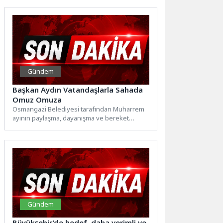
‘İyileştiren Kütüphane’...
Gündem
Başkan Aydın Vatandaşlarla Sahada
Omuz Omuza
Osmangazi Belediyesi tarafından Muharrem
ayının paylaşma, dayanışma ve bereket
geleneğini yaşatmak amacıyla Hüdavendigar
Mahallesi’ndeki Mihraplı...
Gündem
Büyükşehir’de hedef, daha verimli ve