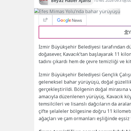
Beyaz Haber Ajansı
10 Nis 2026 09:31
Gü
Y
İzmir Büyükşehir Belediyesi tarafından 
doğasever, Kavacık’tan başlayarak 11 kil
tadını çıkardı hem de çevre temizliği ve k
İzmir Büyükşehir Belediyesi Gençlik Ça
geleneksel bahar yürüyüşü, doğal güzellik
gerçekleştirildi. Bölgenin doğal mirasın
amacıyla düzenlenen yürüyüş, Kavacık köy
temsilcileri ve lisanslı dağcıların da ara
çifte şelaleler bölgesine doğru 11 kilometr
ağaçları ve çam ormanları eşliğinde eşsiz