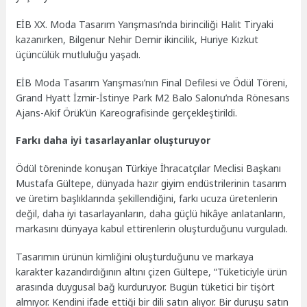
EİB XX. Moda Tasarım Yarışması’nda birinciliği Halit Tiryaki
kazanırken, Bilgenur Nehir Demir ikincilik, Huriye Kızkut
üçüncülük mutluluğu yaşadı.
EİB Moda Tasarım Yarışması’nın Final Defilesi ve Ödül Töreni,
Grand Hyatt İzmir-İstinye Park M2 Balo Salonu’nda Rönesans
Ajans-Akif Örük’ün Kareografisinde gerçekleştirildi.
Farkı daha iyi tasarlayanlar oluşturuyor
Ödül töreninde konuşan Türkiye İhracatçılar Meclisi Başkanı
Mustafa Gültepe, dünyada hazır giyim endüstrilerinin tasarım
ve üretim başlıklarında şekillendiğini, farkı ucuza üretenlerin
değil, daha iyi tasarlayanların, daha güçlü hikâye anlatanların,
markasını dünyaya kabul ettirenlerin oluşturduğunu vurguladı.
Tasarımın ürünün kimliğini oluşturduğunu ve markaya
karakter kazandırdığının altını çizen Gültepe, “Tüketiciyle ürün
arasında duygusal bağ kurduruyor. Bugün tüketici bir tişört
almıyor. Kendini ifade ettiği bir dili satın alıyor. Bir duruşu satın