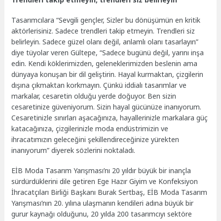
Tasarımcılara “Sevgili gençler, Sizler bu dönüşümün en kritik
aktörlerisiniz. Sadece trendleri takip etmeyin. Trendleri siz
belirleyin. Sadece güzel olanı değil, anlamlı olanı tasarlayın”
diye tüyolar veren Gültepe, “Sadece bugünü değil, yarını inşa
edin. Kendi köklerimizden, geleneklerimizden beslenin ama
dünyaya konuşan bir dil geliştirin. Hayal kurmaktan, çizgilerin
dışına çıkmaktan korkmayın. Çünkü iddialı tasarımlar ve
markalar, cesaretin olduğu yerde doğuyor. Ben sizin
cesaretinize güveniyorum. Sizin hayal gücünüze inanıyorum.
Cesaretinizle sınırları aşacağınıza, hayallerinizle markalara güç
katacağınıza, çizgilerinizle moda endüstrimizin ve
ihracatımızın geleceğini şekillendireceğinize yürekten
inanıyorum” diyerek sözlerini noktaladı.
EİB Moda Tasarım Yarışması’nı 20 yıldır büyük bir inançla
sürdürdüklerini dile getiren Ege Hazır Giyim ve Konfeksiyon
İhracatçıları Birliği Başkanı Burak Sertbaş, EİB Moda Tasarım
Yarışması’nın 20. yılına ulaşmanın kendileri adına büyük bir
gurur kaynağı olduğunu, 20 yılda 200 tasarımcıyı sektöre