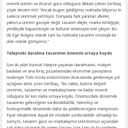
önemli üretim ve ihracat gücü olduğuna dikkati çeken Sertbaş
şöyle devam etti: “Ancak bugün geldiğimiz noktada biliyoruz ki
sadece üretmek yetmiyor. Dünyada fark yaratan ülkeler,
yalnızca üretim gücüyle değil; tasarım diliyle, marka kimliğiyle,
yenilikçilik kapasitesiyle ve kültürel anlatısıyla öne çıkıyor. Biz
de Ege Bölgesi olarak tam bu noktada tasarımı stratejik bir
alan olarak görüyoruz.”
Talepteki daralma tasarımın önemini ortaya koydu
Son iki yıldır küresel talepte yaşanan daralmanın, maliyet
baskıları ve ana ihraç pazarlarındaki ekonomik yavaşlama
nedeniyle Türk moda endüstrisinin ihracatında gerilemeye yol
açtığının altını çizen Sertbaş, “Bu tablo, katma değerli
üretimin, tasarımın ve markalaşmanın ne kadar önemli
olduğunu bir kez daha ortaya koydu. Önümüzdeki dönemde
tasarımın geleceğinin sürdürülebilirlik, teknoloji ve
fonksiyonellik ekseninde daha da şekilleneceğine inanıyorum.
Fiyat rekabetine dayalı bir modelin sürdürülebilir olmadığı bu
süreçte, tasarım gücü ve markalaşma sektörümüz açısından
çok daha stratejik bir önem taşıyor. İşte tam da bu nedenle