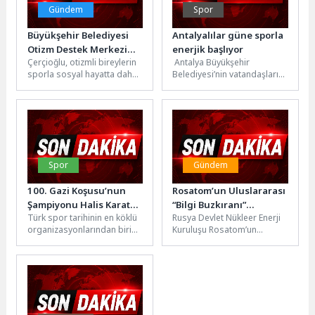
Gündem
Spor
Büyükşehir Belediyesi
Antalyalılar güne sporla
Otizm Destek Merkezi
enerjik başlıyor
Çerçioğlu, otizmli bireylerin
Antalya Büyükşehir
Sporcuları Aydın’ın
sporla sosyal hayatta daha
Belediyesi’nin vatandaşların
Gururu Oldu
güçlü yer almaları ve
güne daha hareketli ve
yeteneklerini ortaya
sağlıklı başlamasını teşvik
koyabilmeleri için...
etmek amacıyla düzenlediği
sabah...
Spor
Gündem
100. Gazi Koşusu’nun
Rosatom’un Uluslararası
Şampiyonu Halis Karataş
“Bilgi Buzkıranı”
Türk spor tarihinin en köklü
Rusya Devlet Nükleer Enerji
İdaresindeki Bay
Projesinin Kazananları
organizasyonlarından biri
Kuruluşu Rosatom’un
Nalçakan
Belli Oldu
olan Gazi Koşusu, 100.
desteğiyle bu yıl 7’ncisi
yılında unutulmaz bir
düzenlenen uluslararası
mücadeleye...
bilim ve eğitim...