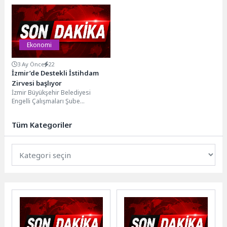
seferberliğini sürdürdüklerine
işaret ederek belediyenin öz
kaynaklarıyla...
Ekonomi
3 Ay Önce
22
İzmir’de Destekli İstihdam
Zirvesi başlıyor
İzmir Büyükşehir Belediyesi
Engelli Çalışmaları Şube
Müdürlüğü bünyesinde faaliyet
gösteren Destekli İstihdam
Tüm Kategoriler
Programı kapsamında, çok...