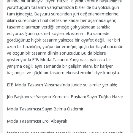
anında bir aradayız” diyen Hazar, “8 yıldır komite başkanlığını
yürüttüğüm tasarım yarışmamızda bizler de bu yolculuğun
tam içindeyiz. Başvuru sürecinden jüri değerlendirmelerine,
dikim sürecinden final defilesine kadar her aşamada genç
tasarımcılarımızın verdiği emeğe çok yakından tanıklık
ediyoruz. Şunu çok net söylemek isterim: Bu sahnede
gördüğünüz hiçbir tasarım yalnızca bir kıyafet değil. Her biri
uzun bir hazırlığın, yoğun bir emeğin, güçlü bir hayal gücünün
ve özgün bir tasarım dilinin sonucudur. Bu da bizlere
gösteriyor ki EİB Moda Tasarım Yarışması, yalnızca bir
yarışma değil; aynı zamanda bir gelişim alanı, bir kariyer
başlangıcı ve güçlü bir tasarım ekosistemidir” diye konuştu.
EİB Moda Tasarım Yarışması’nda Jüride şu isimler yer aldı;
Jüri Başkanı ve Yarışma Komitesi Başkanı Sayın Tuğba Hazar
Moda Tasarımcısı Sayın Belma Özdemir
Moda Tasarımcısı Erol Albayrak