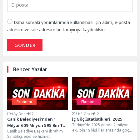
Daha sonraki yorumlarımda kullanılması için adım, e-posta
adresim ve site adresim bu tarayıcıya kaydedilsin.
GÖNDER
Benzer Yazılar
Ekonomi
Ekonomi
4 Ay Önce
17
3 Hf. Önce
12
Canik Belediyesi’nden 1
İç Göç İstatistikleri, 2025
Türkiye'de 2025 yılında 2 milyon
Milyar 609 Milyon 595 Bin TL
475 bin 19 kişi iller arasında göç
Canik Belediye Başkanı İbrahim
Yatırım
etti Ülkemizde 2008 yılında...
Sandıkçı, eser ve hizmet