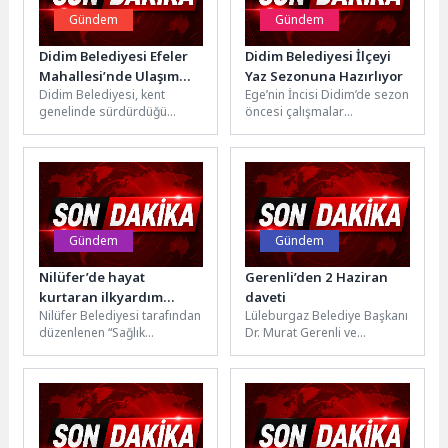
Gündem
Gündem
Didim Belediyesi Efeler
Didim Belediyesi İlçeyi
Mahallesi’nde Ulaşım
Yaz Sezonuna Hazırlıyor
Didim Belediyesi, kent
Ege’nin İncisi Didim’de sezon
Konforunu
genelinde sürdürdüğü
öncesi çalışmalar
Güçlendiriyor
üstyapı çalışmaları
sürüyorÜlkemizin önemli
kapsamında Efeler Mahallesi
turizm destinasyonlarından
1366 ve 1622 sokaklarda
Didim’de, yaz sezonu
parke...
öncesinde hazırlık...
Gündem
Gündem
Nilüfer’de hayat
Gerenli’den 2 Haziran
kurtaran ilkyardım
daveti
Nilüfer Belediyesi tarafından
Lüleburgaz Belediye Başkanı
eğitimi
düzenlenen “Sağlık
Dr. Murat Gerenli ve
Buluşmaları”nda ilk yardımın
Lüleburgaz Kent Konseyi
hayati önemi anlatıldı.
Başkanı Günalp Çakır,
Uzman Hasan Hür,
Lüleburgaz’a bağlı...
toplumda...