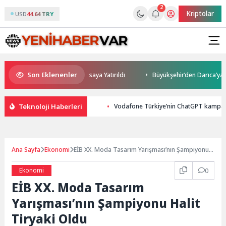
2
Kriptolar
USD
44.64 TRY
Son Eklenenler
e Yatırım Potansiyeli Masaya Yatırıldı
Büyükşehir’den Darıca’ya modern
Teknoloji Haberleri
Vodafone Türkiye’nin ChatGPT kampan
Ana Sayfa
Ekonomi
EİB XX. Moda Tasarım Yarışması’nın Şampiyonu
Halit Tiryaki Oldu
Ekonomi
0
EİB XX. Moda Tasarım
Yarışması’nın Şampiyonu Halit
Tiryaki Oldu