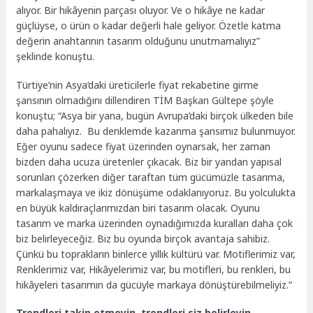
alıyor. Bir hikâyenin parçası oluyor. Ve o hikâye ne kadar
güçlüyse, o ürün o kadar değerli hale geliyor. Özetle katma
değerin anahtarının tasarım olduğunu unutmamalıyız”
şeklinde konuştu.
Türtiye’nin Asya’daki üreticilerle fiyat rekabetine girme
şansının olmadığını dillendiren TİM Başkan Gültepe şöyle
konuştu; “Asya bir yana, bugün Avrupa’daki birçok ülkeden bile
daha pahalıyız. Bu denklemde kazanma şansımız bulunmuyor.
Eğer oyunu sadece fiyat üzerinden oynarsak, her zaman
bizden daha ucuza üretenler çıkacak. Biz bir yandan yapısal
sorunları çözerken diğer taraftan tüm gücümüzle tasarıma,
markalaşmaya ve ikiz dönüşüme odaklanıyoruz. Bu yolculukta
en büyük kaldıraçlarımızdan biri tasarım olacak. Oyunu
tasarım ve marka üzerinden oynadığımızda kuralları daha çok
biz belirleyeceğiz. Biz bu oyunda birçok avantaja sahibiz.
Çünkü bu toprakların binlerce yıllık kültürü var. Motiflerimiz var,
Renklerimiz var, Hikâyelerimiz var, bu motifleri, bu renkleri, bu
hikâyeleri tasarımın da gücüyle markaya dönüştürebilmeliyiz.”
Trendleri takip etmeyin, trendleri siz belirleyin