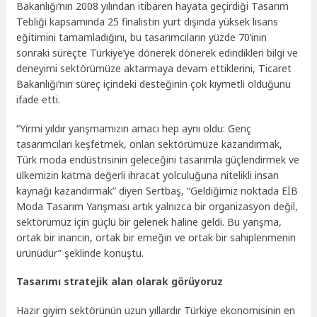
Bakanlığı’nın 2008 yılından itibaren hayata geçirdiği Tasarım
Tebliği kapsamında 25 finalistin yurt dışında yüksek lisans
eğitimini tamamladığını, bu tasarımcıların yüzde 70’inin
sonraki süreçte Türkiye’ye dönerek dönerek edindikleri bilgi ve
deneyimi sektörümüze aktarmaya devam ettiklerini, Ticaret
Bakanlığı’nın süreç içindeki desteğinin çok kıymetli olduğunu
ifade etti.
“Yirmi yıldır yarışmamızın amacı hep aynı oldu: Genç
tasarımcıları keşfetmek, onları sektörümüze kazandırmak,
Türk moda endüstrisinin geleceğini tasarımla güçlendirmek ve
ülkemizin katma değerli ihracat yolculuğuna nitelikli insan
kaynağı kazandırmak” diyen Sertbaş, “Geldiğimiz noktada EİB
Moda Tasarım Yarışması artık yalnızca bir organizasyon değil,
sektörümüz için güçlü bir gelenek haline geldi. Bu yarışma,
ortak bir inancın, ortak bir emeğin ve ortak bir sahiplenmenin
ürünüdür” şeklinde konuştu.
Tasarımı stratejik alan olarak görüyoruz
Hazır giyim sektörünün uzun yıllardır Türkiye ekonomisinin en