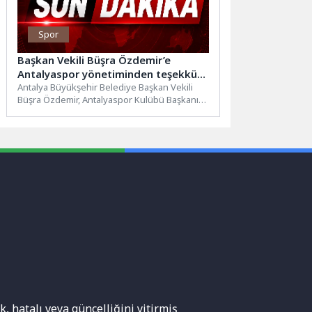
Spor
Başkan Vekili Büşra Özdemir’e
Antalyaspor yönetiminden teşekkür
ziyareti
Antalya Büyükşehir Belediye Başkan Vekili
Büşra Özdemir, Antalyaspor Kulübü Başkanı
Mustafa Ergün ve yönetim kurulunu...
, hatalı veya güncelliğini yitirmiş