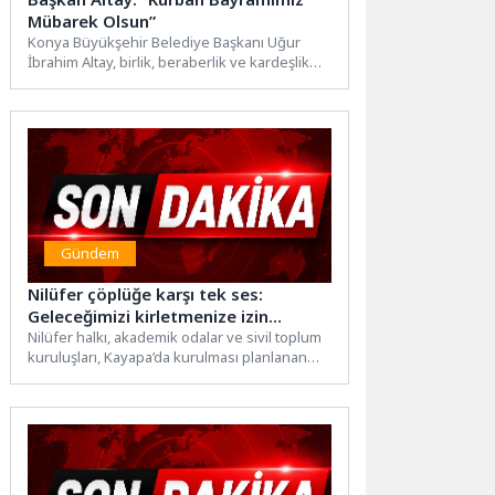
Mübarek Olsun”
Konya Büyükşehir Belediye Başkanı Uğur
İbrahim Altay, birlik, beraberlik ve kardeşlik
iklimi olan Kurban Bayramı’nın...
Gündem
Nilüfer çöplüğe karşı tek ses:
Geleceğimizi kirletmenize izin
vermeyeceğiz
Nilüfer halkı, akademik odalar ve sivil toplum
kuruluşları, Kayapa’da kurulması planlanan
Katı Atık Geri Kazanım...