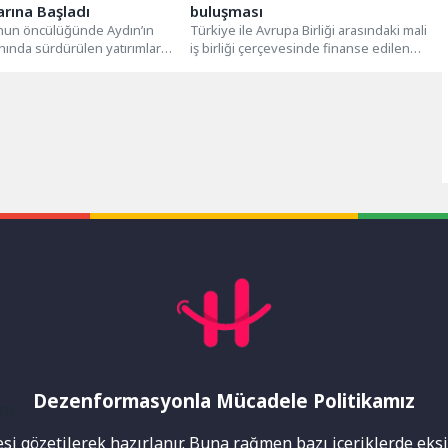
arına Başladı
buluşması
’nun öncülüğünde Aydın’ın
Türkiye ile Avrupa Birliği arasındaki mali
anında sürdürülen yatırımlar
iş birliği çerçevesinde finanse edilen
den devam ediyor.Aydın
Yağmursuyu Sürdürülebilirliği İçin
 Belediyesi, Didim’in...
Doğa...
Dezenformasyonla Mücadele Politikamız
mı
i gözetilerek hazırlanır. Buna rağmen bazı içeriklerde eksik