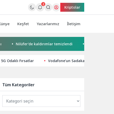
2
Kriptolar
Künye
Keşfet
Yazarlarımız
İletişim
ilüfer’de kaldırımlar temizlendi
Başkan Pekyatırmacı’dan E
5G Odaklı Fırsatlar
Vodafone’un Sadakat Platformu “Vod
Tüm Kategoriler