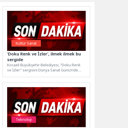
Kültür Sanat
‘Doku Renk ve İzler’, ilmek ilmek bu
sergide
Kocaeli Büyükşehir Belediyesi, “Doku Renk
ve İzler” sergisini Dünya Sanat Günü’nde
sanatseverlerle buluşturdu. Seka Sanat...
Teknoloji