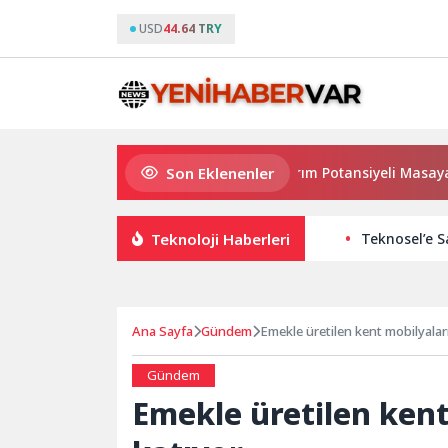
USD
44.64 TRY
Son Eklenenler
Haymana’nın Geleceği ve Yatırım Potansiyeli Masaya Yatırıldı
Teknoloji Haberleri
Teknosel’e S
Ana Sayfa
Gündem
Emekle üretilen kent mobilyalar
Gündem
Emekle üretilen kent