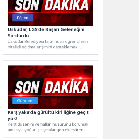
Eğitim
Üsküdar, LGS’de Başarı Geleneğini
Sürdürdü
Üsküdar Belediyesi tarafından öğrencilerin
nitelikli eğitime erişimini desteklemek
amacıyla hayata geçirilen LGS Hazırlık
Merkezleri, bu...
Gündem
Karşıyaka’da gürültü kirliliğine geçit
yok!
Kent düzenini ve halkın huzurunu korumak
amacıyla yoğun çalışmalar gerçekleştiren
Karşıyaka Belediyesi, iş yerleri ve...