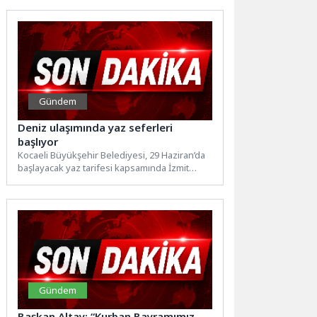
Gündem
Deniz ulaşımında yaz seferleri
başlıyor
Kocaeli Büyükşehir Belediyesi, 29 Haziran’da
başlayacak yaz tarifesi kapsamında İzmit
Körfezi’nde 6 hatta günlük toplam...
Gündem
Başkan Altay: “Kurban Bayramımız