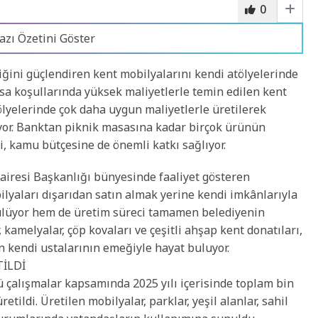
0
azı Özetini Göster
iğini güçlendiren kent mobilyalarını kendi atölyelerinde
asa koşullarında yüksek maliyetlerle temin edilen kent
ölyelerinde çok daha uygun maliyetlerle üretilerek
yor. Banktan piknik masasına kadar birçok ürünün
i, kamu bütçesine de önemli katkı sağlıyor.
airesi Başkanlığı bünyesinde faaliyet gösteren
ilyaları dışarıdan satın almak yerine kendi imkânlarıyla
rülüyor hem de üretim süreci tamamen belediyenin
kamelyalar, çöp kovaları ve çeşitli ahşap kent donatıları,
n kendi ustalarının emeğiyle hayat buluyor.
TİLDİ
 çalışmalar kapsamında 2025 yılı içerisinde toplam bin
tildi. Üretilen mobilyalar, parklar, yeşil alanlar, sahil