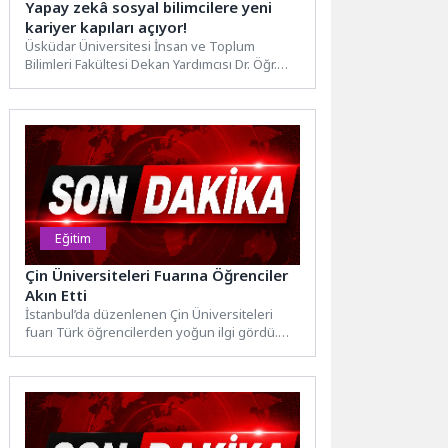
Yapay zekâ sosyal bilimcilere yeni
kariyer kapıları açıyor!
Üsküdar Üniversitesi İnsan ve Toplum
Bilimleri Fakültesi Dekan Yardımcısı Dr. Öğr.
Üyesi Nihan Kalkandeler Özdin,...
Eğitim
Çin Üniversiteleri Fuarına Öğrenciler
Akın Etti
İstanbul’da düzenlenen Çin Üniversiteleri
fuarı Türk öğrencilerden yoğun ilgi gördü.
Başta Çin'in en önde gelen...