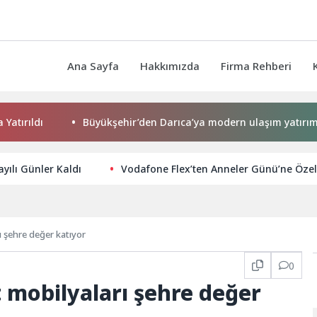
Ana Sayfa
Hakkımızda
Firma Rehberi
Büyükşehir’den Darıca’ya modern ulaşım yatırımı
N
ayılı Günler Kaldı
Vodafone Flex’ten Anneler Günü’ne Özel 
ı şehre değer katıyor
0
 mobilyaları şehre değer