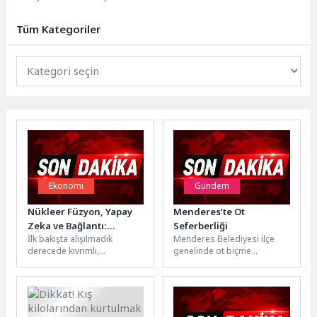
yaygınlaştırılması için eğitim ve
hibe desteklerini sürdürüyor.
Tüm Kategoriler
Büyükşehir Belediyesi,...
Ekonomi
Gündem
Nükleer Füzyon, Yapay
Menderes’te Ot
Zeka ve Bağlantı:
Seferberliği
İlk bakışta alışılmadık
Menderes Belediyesi ilçe
Geleceğin Endüstrisini
derecede kıvrımlı,
genelinde ot biçme
Şekillendiren Üç Temel
neredeyse organik bir
çalışmaları gerçekleştiriyor.
Güç
formu andırıyor. Ancak bu
Kalabalık ot biçme ekibiyle
yapı ne insan...
sahaya çıkan Park...