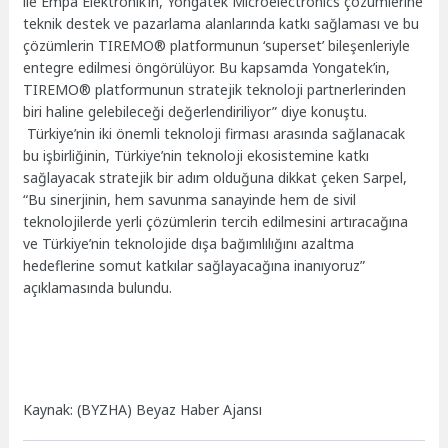
ile Empa Elektronik’in, Yongatek Microelectronics çözümlerine
teknik destek ve pazarlama alanlarında katkı sağlaması ve bu
çözümlerin TIREMO® platformunun ‘superset’ bileşenleriyle
entegre edilmesi öngörülüyor. Bu kapsamda Yongatek’in,
TIREMO® platformunun stratejik teknoloji partnerlerinden
biri haline gelebileceği değerlendiriliyor” diye konuştu.
Türkiye’nin iki önemli teknoloji firması arasında sağlanacak
bu işbirliğinin, Türkiye’nin teknoloji ekosistemine katkı
sağlayacak stratejik bir adım olduğuna dikkat çeken Sarpel,
“Bu sinerjinin, hem savunma sanayinde hem de sivil
teknolojilerde yerli çözümlerin tercih edilmesini artıracağına
ve Türkiye’nin teknolojide dışa bağımlılığını azaltma
hedeflerine somut katkılar sağlayacağına inanıyoruz”
açıklamasında bulundu.
Kaynak: (BYZHA) Beyaz Haber Ajansı