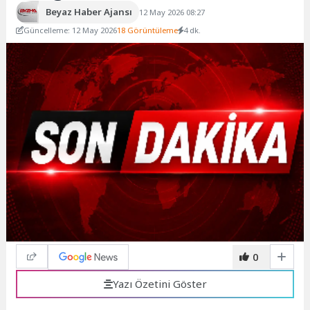
Beyaz Haber Ajansı
12 May 2026 08:27
Güncelleme: 12 May 2026
18 Görüntüleme
4 dk.
0
Yazı Özetini Göster