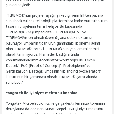
şunları söyledi:
“TIREMO®’nun projeler ayağı, şirket içi verimlilikten pazara
sunulacak yüksek teknolojili platformlara kadar yürütülen tüm
tasarım projelerini temsil ediyor. Bu kapsamda
TIREMO®CRM (Empadigital), TIREMO®AIoT ve
TIREMO®Vision olmak üzere üç ana odak noktamız
bulunuyor. Empa’nın ticari ürün gamındaki ilk önemli adımı
olan TIREMO®Cortex’i TIREMO®’nun yeni amiral gemisi
olarak tanımlıyoruz. Hizmetler başlığı altında
konumlandırdığımız ‘Accelerator Workshops’ ile ‘Teknik
Destek’, ‘PoC (Proof of Concept)’, ‘Prototipleme’ ve
‘Sertifikasyon Desteği’; Empa’nın ‘Hızlandırıcı (Accelerator)’
kültürünün bir yansıması olarak TIREMO® çatısı altında
sunuluyor.”
Yongatek ile iyi niyet mektubu imzaladı
Yongatek Microelectronics ile gerçekleştirilen imza töreninin
detaylarına da değinen Murat Sarpel, “Bu iyi niyet mektubu