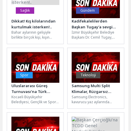
Sağlık
Gündem
Dikkat! Kış kilolarından
Kadifekalelilerden
kurtulmak isterken!..
Başkan Tugay’a sevgi
Bahar aylarının gelişiyle
İzmir Büyükşehir Belediye
seli
birlikte birçok kişi, kışın
Başkanı Dr. Cemil Tugay,
aldıkları fazla kilolardan
Kadifekale'de düzenlenen
kurtulmak ve ‘yaza fit
"Kadifekale Uçurtma Şenliği
girmek’...
Sergisi: Kuyruğundaki
Hikayeler-Gökyüzüne...
Spor
Teknoloji
Uluslararası Güreş
Samsung Multi Split
Turnuvası’na Türk
Klimalar, Rüzgarsız
Kocaeli Büyükşehir
Samsung Electronics,
sporcular damga vurdu
Serinlik teknolojisiyle
Belediyesi, Gençlik ve Spor İl
kavurucu yaz aylarında
tüm odaları akıllıca
Müdürlüğü ile Güreş
yaşam alanlarında hem
serinletiyor
Federasyonu birlikteliğinde
maksimum konfor hem de
ilimizde düzenlenen Hasan...
enerji tasarrufu arayanlar...