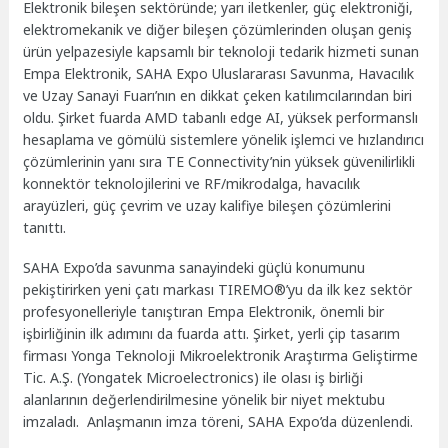
Elektronik bileşen sektöründe; yarı iletkenler, güç elektroniği,
elektromekanik ve diğer bileşen çözümlerinden oluşan geniş
ürün yelpazesiyle kapsamlı bir teknoloji tedarik hizmeti sunan
Empa Elektronik, SAHA Expo Uluslararası Savunma, Havacılık
ve Uzay Sanayi Fuarı’nın en dikkat çeken katılımcılarından biri
oldu. Şirket fuarda AMD tabanlı edge AI, yüksek performanslı
hesaplama ve gömülü sistemlere yönelik işlemci ve hızlandırıcı
çözümlerinin yanı sıra TE Connectivity’nin yüksek güvenilirlikli
konnektör teknolojilerini ve RF/mikrodalga, havacılık
arayüzleri, güç çevrim ve uzay kalifiye bileşen çözümlerini
tanıttı.
SAHA Expo’da savunma sanayindeki güçlü konumunu
pekiştirirken yeni çatı markası TIREMO®’yu da ilk kez sektör
profesyonelleriyle tanıştıran Empa Elektronik, önemli bir
işbirliğinin ilk adımını da fuarda attı. Şirket, yerli çip tasarım
firması Yonga Teknoloji Mikroelektronik Araştırma Geliştirme
Tic. A.Ş. (Yongatek Microelectronics) ile olası iş birliği
alanlarının değerlendirilmesine yönelik bir niyet mektubu
imzaladı. Anlaşmanın imza töreni, SAHA Expo’da düzenlendi.