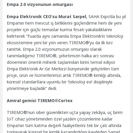
Empa 2.0 vizyonunun omurgası
Empa Elektronik CEO’su Murat Sarpel,
SAHA Expo’da bu yıl
Empa’nın hem mevcut iş birliklerini güçlendirme hem de yeni
projeler için güçlü temaslar kurma fırsatı yakaladıklarını
belirterek “Fuarda aynı zamanda Empa Elektronik’in teknoloji
ekosistemine yeni bir yön veren TIREMO®’yu da ilk kez
tanıttık. Empa 2.0 vizyonumuzun omurgası olarak
tanımladığımız TIREMO®, şirketimizin halka arz sonrası
döneminin önemli mihenk taşlarından birini temsil ediyor.
Empa Elektronik Ar-Ge Merkezi bünyesinde geliştirilen tüm
proje, ürün ve hizmetlerimizi artık TIREMO® kimliği altında,
küresel standartlara uyumlu bir ‘teknoloji evi’ disipliniyle
yönetmeye başladık” dedi.
Amiral gemisi TIREMO®Cortex
TIREMO®’nun siber güvenlikten uçta yapay zekâya, uç birim
IoT cihaz yönetiminden özel yazılım çözümlerine kadar
Empa’nın tüm katma değerli faaliyetlerini tek bir çatı altında
toplayarak küresel bir kimlik kazandırdığını kaydeden Sarpel,