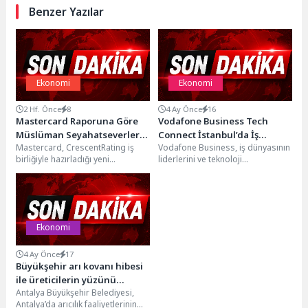
Benzer Yazılar
Ekonomi
Ekonomi
2 Hf. Önce
8
4 Ay Önce
16
Mastercard Raporuna Göre
Vodafone Business Tech
Müslüman Seyahatseverlerin
Connect İstanbul’da İş
Mastercard, CrescentRating iş
Vodafone Business, iş dünyasının
Spor Turizmi Harcamaları
Dünyasının Dijital Geleceği
birliğiyle hazırladığı yeni
liderlerini ve teknoloji
2030’da 21 Milyar Dolara
Konuşuldu
raporunda, Müslüman
ekosistemini Tech Connect
Ulaşabilir
seyahatseverlere yönelik spor
İstanbul etkinliğinde bir araya
turizminin büyüyen ekonomik
getirdi....
potansiyeline...
Ekonomi
4 Ay Önce
17
Büyükşehir arı kovanı hibesi
ile üreticilerin yüzünü
Antalya Büyükşehir Belediyesi,
güldürüyor
Antalya’da arıcılık faaliyetlerinin