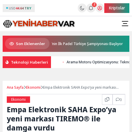
2
Kriptolar
USD
44.64 TRY
Son Eklenenler
ponsorluğunda Türkiye’nin İlk Padel Türkiye Şampiyonası Başlıyor
A
Teknoloji Haberleri
Arama Motoru Optimizasyonu: Teknoloj
Ana Sayfa
Ekonomi
Empa Elektronik SAHA Expo’ya yeni markası
TIREMO® ile damga vurdu
Ekonomi
0
Empa Elektronik SAHA Expo’ya
yeni markası TIREMO® ile
damga vurdu