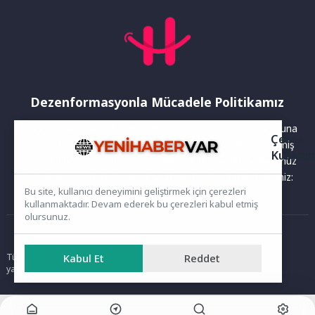
Dezenformasyonla Mücadele Politikamız
Yayınlanan haberler doğruluk ilkesi gözetilerek hazırlanır. Buna
Çerez
rağmen bazı içeriklerde eksik, hatalı veya güncelliğini yitirmiş
Kullanı
bilgiler bulunabilir.Yanlış veya yanıltıcı olduğunu düşündüğünüz
haberleri aşağıdaki iletişim kanallarından bize bildirebilirsiniz:
Bu site, kullanıcı deneyimini geliştirmek için çerezleri
kullanmaktadır. Devam ederek bu çerezleri kabul etmiş
olursunuz.
Ana Sayfa
Kabul Et
Reddet
Tüm hakları saklıdır. Sitede yer alan içerikler izinsiz kopyalanamaz,
yayımlanamaz ve kullanılamaz.