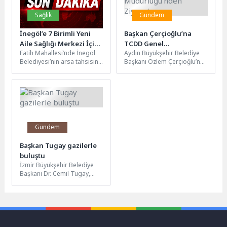
Sağlık
Gündem
İnegöl’e 7 Birimli Yeni
Başkan Çerçioğlu’na
Aile Sağlığı Merkezi İçin
TCDD Genel
Fatih Mahallesi’nde İnegöl
Aydın Büyükşehir Belediye
Protokol İmzalandı
Müdürlüğü’nden Ziyaret
Belediyesi’nin arsa tahsisini
Başkanı Özlem Çerçioğlu’nu,
gerçekleştirdiği alanda
Türkiye Cumhuriyeti Devlet
hayata geçirilecek 7 Aile
Demiryolları Taşımacılık A.Ş.
Hekimliği Birimli Bilge...
Genel Müdür Yardımcısı...
Gündem
Başkan Tugay gazilerle
buluştu
İzmir Büyükşehir Belediye
Başkanı Dr. Cemil Tugay,
Muharip Gaziler Derneği
İzmir Şubesi tarafından
düzenlenen pilav...