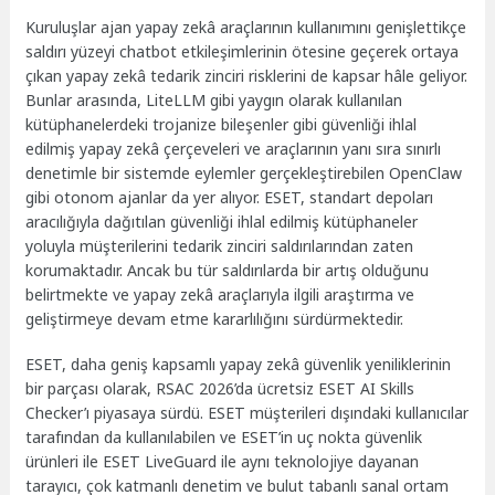
Kuruluşlar ajan yapay zekâ araçlarının kullanımını genişlettikçe
saldırı yüzeyi chatbot etkileşimlerinin ötesine geçerek ortaya
çıkan yapay zekâ tedarik zinciri risklerini de kapsar hâle geliyor.
Bunlar arasında, LiteLLM gibi yaygın olarak kullanılan
kütüphanelerdeki trojanize bileşenler gibi güvenliği ihlal
edilmiş yapay zekâ çerçeveleri ve araçlarının yanı sıra sınırlı
denetimle bir sistemde eylemler gerçekleştirebilen OpenClaw
gibi otonom ajanlar da yer alıyor. ESET, standart depoları
aracılığıyla dağıtılan güvenliği ihlal edilmiş kütüphaneler
yoluyla müşterilerini tedarik zinciri saldırılarından zaten
korumaktadır. Ancak bu tür saldırılarda bir artış olduğunu
belirtmekte ve yapay zekâ araçlarıyla ilgili araştırma ve
geliştirmeye devam etme kararlılığını sürdürmektedir.
ESET, daha geniş kapsamlı yapay zekâ güvenlik yeniliklerinin
bir parçası olarak, RSAC 2026’da ücretsiz ESET AI Skills
Checker’ı piyasaya sürdü. ESET müşterileri dışındaki kullanıcılar
tarafından da kullanılabilen ve ESET’in uç nokta güvenlik
ürünleri ile ESET LiveGuard ile aynı teknolojiye dayanan
tarayıcı, çok katmanlı denetim ve bulut tabanlı sanal ortam