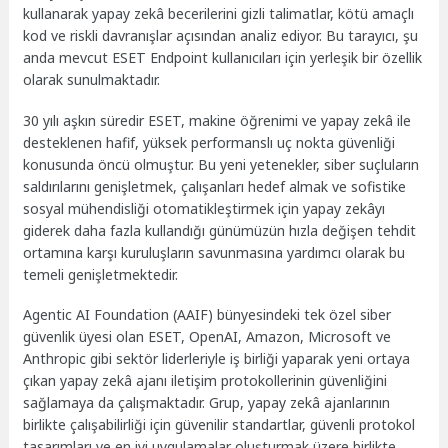
kullanarak yapay zekâ becerilerini gizli talimatlar, kötü amaçlı
kod ve riskli davranışlar açısından analiz ediyor. Bu tarayıcı, şu
anda mevcut ESET Endpoint kullanıcıları için yerleşik bir özellik
olarak sunulmaktadır.
30 yılı aşkın süredir ESET, makine öğrenimi ve yapay zekâ ile
desteklenen hafif, yüksek performanslı uç nokta güvenliği
konusunda öncü olmuştur. Bu yeni yetenekler, siber suçluların
saldırılarını genişletmek, çalışanları hedef almak ve sofistike
sosyal mühendisliği otomatikleştirmek için yapay zekâyı
giderek daha fazla kullandığı günümüzün hızla değişen tehdit
ortamına karşı kuruluşların savunmasına yardımcı olarak bu
temeli genişletmektedir.
Agentic AI Foundation (AAIF) bünyesindeki tek özel siber
güvenlik üyesi olan ESET, OpenAI, Amazon, Microsoft ve
Anthropic gibi sektör liderleriyle iş birliği yaparak yeni ortaya
çıkan yapay zekâ ajanı iletişim protokollerinin güvenliğini
sağlamaya da çalışmaktadır. Grup, yapay zekâ ajanlarının
birlikte çalışabilirliği için güvenilir standartlar, güvenli protokol
tasarımları ve en iyi uygulamalar oluşturmak üzere birlikte