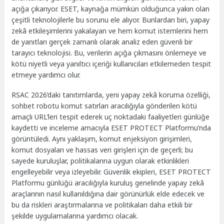
açığa çıkarıyor. ESET, kaynağa mümkün olduğunca yakın olan
çeşitli teknolojilerle bu sorunu ele alıyor. Bunlardan biri, yapay
zekâ etkileşimlerini yakalayan ve hem komut istemlerini hem
de yanıtları gerçek zamanlı olarak analiz eden güvenli bir
tarayıcı teknolojisi. Bu, verilerin açığa çıkmasını önlemeye ve
kötü niyetli veya yanıltıcı içeriği kullanıcıları etkilemeden tespit
etmeye yardımcı olur.
RSAC 2026’daki tanıtımlarda, yeni yapay zekâ koruma özelliği,
sohbet robotu komut satırları aracılığıyla gönderilen kötü
amaçlı URL’leri tespit ederek uç noktadaki faaliyetleri günlüğe
kaydetti ve inceleme amacıyla ESET PROTECT Platformu’nda
görüntüledi. Aynı yaklaşım, komut enjeksiyon girişimleri,
komut dosyaları ve hassas veri girişleri için de geçerli; bu
sayede kuruluşlar, politikalarına uygun olarak etkinlikleri
engelleyebilir veya izleyebilir. Güvenlik ekipleri, ESET PROTECT
Platformu günlüğü aracılığıyla kuruluş genelinde yapay zekâ
araçlarının nasıl kullanıldığına dair görünürlük elde edecek ve
bu da riskleri araştırmalarına ve politikaları daha etkili bir
şekilde uygulamalarına yardımcı olacak.