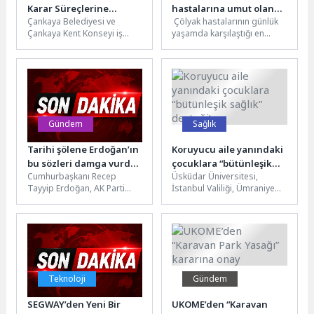
Karar Süreçlerine
hastalarına umut olan
Çankaya Belediyesi ve
Çölyak hastalarının günlük
Katılıyor
destek
Çankaya Kent Konseyi iş
yaşamda karşılaştığı en
birliğiyle hayata geçirilen
büyük sorunlardan biri olan
Çocuk Meclisi, çocukların
glütensiz gıdaya erişim,
yerel karar...
yüksek ürün...
Gündem
Sağlık
Tarihi şölene Erdoğan’ın
Koruyucu aile yanındaki
bu sözleri damga vurdu:
çocuklara “bütünleşik
Cumhurbaşkanı Recep
Üsküdar Üniversitesi,
“Gençliğin Başkenti
sağlık” desteği!
Tayyip Erdoğan, AK Parti
İstanbul Valiliği, Ümraniye
Kocaeli!”
Genel Merkez Gençlik Kolları
Kaymakamlığı, İstanbul Aile
tarafından düzenlenen ve 81
ve Sosyal Hizmetler İl
ilden...
Müdürlüğü ve İstanbul...
Teknoloji
Gündem
SEGWAY’den Yeni Bir
UKOME’den “Karavan