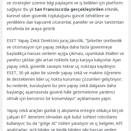
ve stratejiler üzerine bilgi paylaşımı ve iş birlikleri için platform
sağlıyor. Bu yıl
San Francisco’da gerçekleştirilen
etkinlik,
küresel siber güvenlik topluluğunu güncel tehditlere ve
yeniliklere dair kapsamlı oturumlar, paneller ve ürün tanıtımları
etrafında bir araya getirdi.
ESET Yapay Zekâ Direktörü Juraj Jánošík, “Şirketler üretkenlik
ve otomasyon için yapay zekâya daha fazla güvenmeye
başladıkça hassas verilerin açığa çıkması, uyumluluk ihlalleri ve
yanıltıcı çıktılar gibi artan risklerle karşı karşıya kalıyorlar. Ajan
yapay zekâ, güvenlik savaşını tekrar uç noktaya kaydırıyor.
ESET, 30 yılı aşkın bir süredir yapay zekâ ve makine öğrenimi
ile desteklenen lider uç nokta koruması çözümleri geliştiriyor;
bu nedenle, kuruluşların bu yeni yapay zekâ dalgasını daha
başlangıç aşamasında güvenli hâle getirmelerine yardımcı
olmak için benzersiz bir konumdayız” açıklamasını yaptı.
Yapay zekâ araçları günlük iş akışlarına entegre oldukça birçok
çalışan BT denetimi olmadan açık bulut sohbet robotlarını
kullanıyor; bu da “gölge AI” riskleri yaratıyor ve iç belgeler, API
anahtarları, gizli bilgiler ve kimlik bilgileri gibi hassas verileri