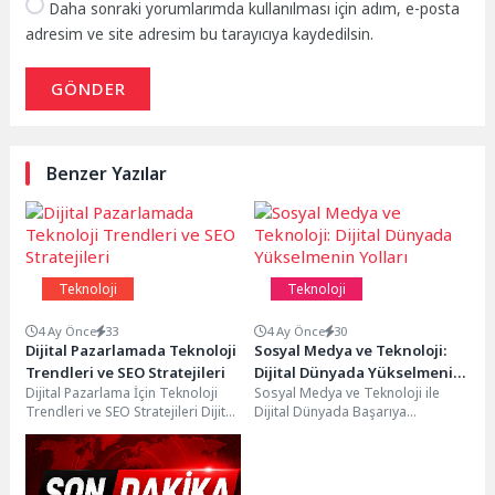
Daha sonraki yorumlarımda kullanılması için adım, e-posta
adresim ve site adresim bu tarayıcıya kaydedilsin.
GÖNDER
Benzer Yazılar
Teknoloji
Teknoloji
4 Ay Önce
33
4 Ay Önce
30
Dijital Pazarlamada Teknoloji
Sosyal Medya ve Teknoloji:
Trendleri ve SEO Stratejileri
Dijital Dünyada Yükselmenin
Dijital Pazarlama İçin Teknoloji
Sosyal Medya ve Teknoloji ile
Yolları
Trendleri ve SEO Stratejileri Dijital
Dijital Dünyada Başarıya
pazarlama, sürekli gelişen bir
Ulaşmanın Yolları Sosyal medya
alan olup...
ve teknolojinin hızla...