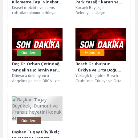
Kilometre Taşı: Ninebot
Park Yasağı” kararına
Kişisel mobilite ve servis
Kocaeli Büyükşehir
E2 Serisi 1 Milyon Satışı
onay
robotları alanında dünyanın
Belediyesi Ulaşım
Aştı
önde gelen markalarından
Koordinasyon Merkezi
Segway, Ninebot E2 serisi
(UKOME) kararıyla Kocaeli
elektrikli...
genelinde belirlenen
karavan otoparkları dışında
kalan...
Gündem
Ekonomi
Doç.Dr. Özhan Çetindağ;
Bosch Grubu’nun
“Angelina Jolie’nin Kararı
Türkiye ve Orta Doğu
Dünyaca ünlü oyuncu
Yaklaşık beş yıldır Bosch
Meme Kanserinde
Başkanlığı görevini Karin
Angelina Jolie’nin BRCA1 gen
Grubu’nun Türkiye ve Orta
Küresel Farkındalık
Gilges devralıyor
mutasyonu taşıdığını
Doğu Başkanlığı görevini
Yarattı”
açıklamasının ardından
sürdüren Daniel Korioth
koruyucu amaçla yaptırdığı
emekli...
subkutan...
Gündem
Başkan Tugay Büyükelçi