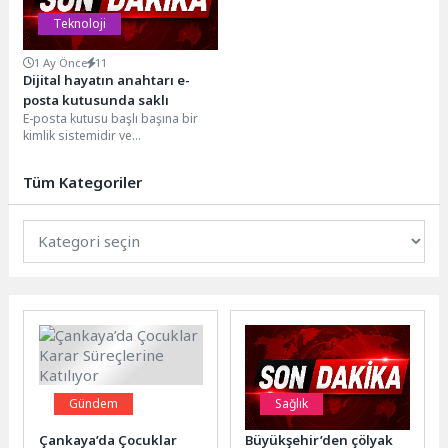
Teknoloji
1 Ay Önce
11
Dijital hayatın anahtarı e-
posta kutusunda saklı
E-posta kutusu başlı başına bir
kimlik sistemidir ve
düşünüldüğünden çok daha fazla
bilgi barındırır. Kişisel veya iş...
Tüm Kategoriler
Gündem
Sağlık
Çankaya’da Çocuklar
Büyükşehir’den çölyak