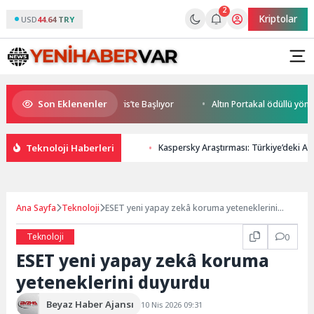
2
Kriptolar
USD
44.64 TRY
Son Eklenenler
e World Cup Heyecanı Paris’te Başlıyor
Altın Portakal ödüllü yönetmen
Teknoloji Haberleri
Kaspersky Araştırması: Türkiye’deki Ai
Ana Sayfa
Teknoloji
ESET yeni yapay zekâ koruma yeteneklerini
duyurdu
Teknoloji
0
ESET yeni yapay zekâ koruma
yeteneklerini duyurdu
Beyaz Haber Ajansı
10 Nis 2026 09:31