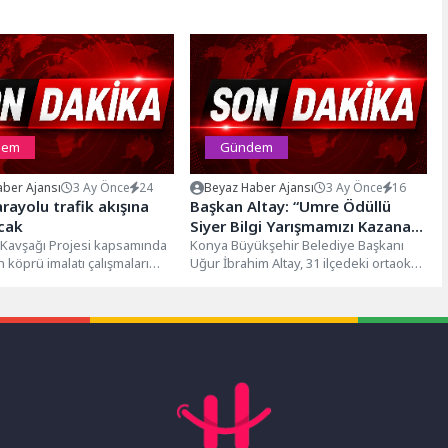
dem
Gündem
ber Ajansı
3 Ay Önce
24
Beyaz Haber Ajansı
3 Ay Önce
16
rayolu trafik akışına
Başkan Altay: “Umre Ödüllü
cak
Siyer Bilgi Yarışmamızı Kazanan
 Kavşağı Projesi kapsamında
100 Öğrencimiz Anne-
Konya Büyükşehir Belediye Başkanı
 köprü imalatı çalışmaları
Uğur İbrahim Altay, 31 ilçedeki ortaokul
Babalarıyla Kutsal Topraklara
 D-130 Karayolu İzmit ve
ve lise öğrencilerine yönelik
Gitmeye Hak Kazandı”
düzenledikleri...