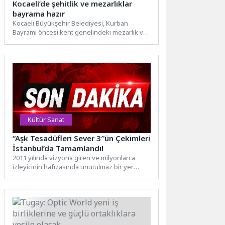
Kocaeli’de şehitlik ve mezarlıklar
bayrama hazır
Kocaeli Büyükşehir Belediyesi, Kurban
Bayramı öncesi kent genelindeki mezarlık ve
şehitliklerde bakım, onarım ve temizlik...
Kültür Sanat
“Aşk Tesadüfleri Sever 3″ün Çekimleri
İstanbul’da Tamamlandı!
2011 yılında vizyona giren ve milyonlarca
izleyicinin hafızasında unutulmaz bir yer
edinen 'Aşk Tesadüfleri Sever'in...