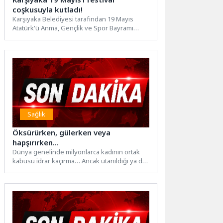
coşkusuyla kutladı!
Karşıyaka Belediyesi tarafından 19 Mayıs
Atatürk'ü Anma, Gençlik ve Spor Bayramı
kapsamında düzenlenen “Gençlik Festivali”...
Sağlık
Öksürürken, gülerken veya
hapşırırken…
Dünya genelinde milyonlarca kadının ortak
kabusu idrar kaçırma… Ancak utanıldığı ya da
yaşlılık belirtisi olarak...