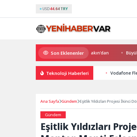
USD
44.64 TRY
Son Eklenenler
üper Enduro’da start Başkan Büyükakın’dan
Büyükşehir, ço
Teknoloji Haberleri
Vodafone Fle
Ana Sayfa
Gündem
Eşitlik Yıldızları Projesi İkinc
Eşitlik Ağı Kuruluyor
Gündem
Eşitlik Yıldızları Pro