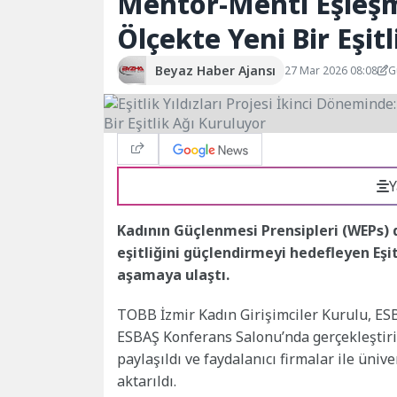
Mentor-Menti Eşleşme
Ölçekte Yeni Bir Eşit
Beyaz Haber Ajansı
27 Mar 2026 08:08
G
Y
Kadının Güçlenmesi Prensipleri (WEPs) 
eşitliğini güçlendirmeyi hedefleyen Eşit
aşamaya ulaştı.
TOBB İzmir Kadın Girişimciler Kurulu, ESB
ESBAŞ Konferans Salonu’nda gerçekleştiri
paylaşıldı ve faydalanıcı firmalar ile üni
aktarıldı.