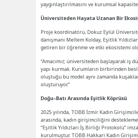
yaygınlaştırılmasını ve kurumsal kapasite
Üniversiteden Hayata Uzanan Bir Ekos
Proje koordinatörü, Dokuz Eylül Üniversi
danışmanı Meltem Kolday, Eşitlik Yıldızları’
getiren bir öğrenme ve etki ekosistemi old
“Amacımız; üniversiteden başlayarak iş dün
yapı kurmak. Kurumların birbirinden besle
oluştuğu bu model aynı zamanda kuşaklar 
oluşturuyor.”
Doğu–Batı Arasında Eşitlik Köprüsü
2025 yılında, TOBB İzmir Kadın Girişimcil
arasında, kadın girişimciliğini desteklem
“Eşitlik Yıldızları İş Birliği Protokolü” i
kurulmuştur. TOBB Hakkari Kadın Girişimc