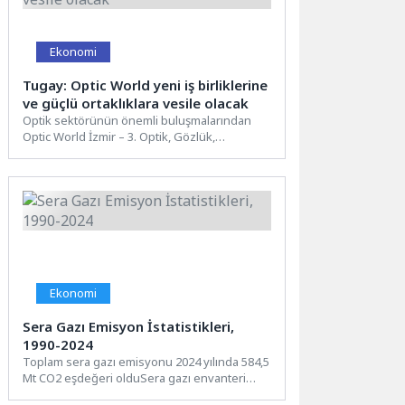
Ekonomi
Tugay: Optic World yeni iş birliklerine
ve güçlü ortaklıklara vesile olacak
Optik sektörünün önemli buluşmalarından
Optic World İzmir – 3. Optik, Gözlük,
Oftalmoloji ve Teknolojileri Fuarı,...
Ekonomi
Sera Gazı Emisyon İstatistikleri,
1990-2024
Toplam sera gazı emisyonu 2024 yılında 584,5
Mt CO2 eşdeğeri olduSera gazı envanteri
sonuçlarına göre, 2024...