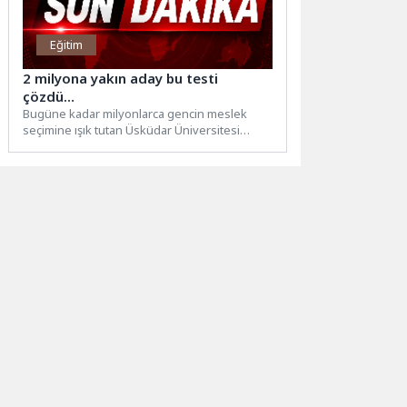
Eğitim
2 milyona yakın aday bu testi
çözdü…
Bugüne kadar milyonlarca gencin meslek
seçimine ışık tutan Üsküdar Üniversitesi
Kariyer Testi, yalnızca puana ve...