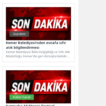
Gündem
Kemer Belediyesi’nden esnafa sıfır
atık bilgilendirmesi
Kemer Belediyesi İklim Değişikliği ve Sıfır Atık
Müdürlüğü, Kemer’de geri dönüştürülebilir
atıkların doğru şekilde ayrıştırılması...
Kültür Sanat
Karşıyaka 19 Mayıs’ı festival