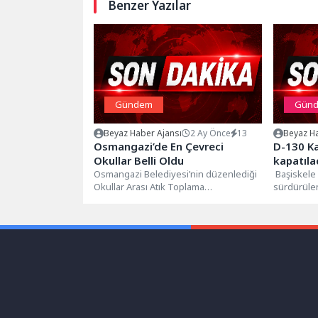
Benzer Yazılar
Gündem
Gün
Beyaz Haber Ajansı
2 Ay Önce
13
Beyaz Ha
Osmangazi’de En Çevreci
D-130 Ka
Okullar Belli Oldu
kapatıla
Osmangazi Belediyesi’nin düzenlediği
Başiskele
Okullar Arası Atık Toplama
sürdürülen
Yarışması’nda en fazla geri
nedeni ile
dönüştürülebilir atık toplayan okullar,...
Gölcük...