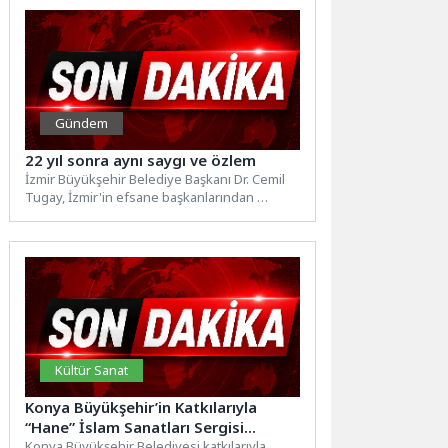
Gündem
22 yıl sonra aynı saygı ve özlem
İzmir Büyükşehir Belediye Başkanı Dr. Cemil
Tugay, İzmir'in efsane başkanlarından
merhum Ahmet Piriştina'nın vefatının 22’nci...
Kültür Sanat
Konya Büyükşehir’in Katkılarıyla
“Hane” İslam Sanatları Sergisi
Tantavi Kültür Sanat Merkezi’nde
Konya Büyükşehir Belediyesi katkılarıyla