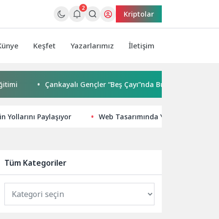
2
Kriptolar
Künye
Keşfet
Yazarlarımız
İletişim
Çankayalı Gençler “Beş Çayı”nda Buluşuyor
Nilüfer’
n Yollarını Paylaşıyor
Web Tasarımında Yükselin: SEO İçin E
Tüm Kategoriler