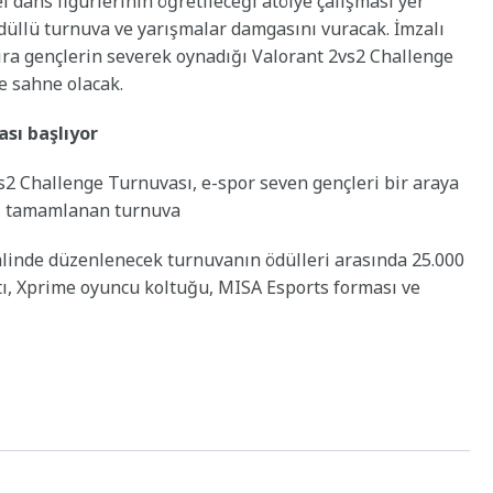
 dans figürlerinin öğretileceği atölye çalışması yer
düllü turnuva ve yarışmalar damgasını vuracak. İmzalı
sıra gençlerin severek oynadığı Valorant 2vs2 Challenge
e sahne olacak.
sı başlıyor
vs2 Challenge Turnuvası, e-spor seven gençleri bir araya
rı tamamlanan turnuva
 halinde düzenlenecek turnuvanın ödülleri arasında 25.000
tı, Xprime oyuncu koltuğu, MISA Esports forması ve