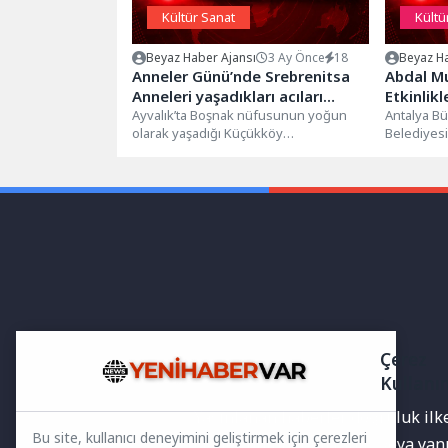
Kültür Sanat
Kültü
Beyaz Haber Ajansı
3 Ay Önce
18
Beyaz Ha
Anneler Günü’nde Srebrenitsa
Abdal M
Anneleri yaşadıkları acıları
Etkinlikl
anlattı…
Ayvalık’ta Boşnak nüfusunun yoğun
Antalya Bü
olarak yaşadığı Küçükköy
Belediyes
Mahallesi’nde, Ayvalık Belediyesi
Kültürünü 
tarafından bu yıl 9’uncusu
Derneği...
düzenlenen...
Çerez
Kullanı
Yayınlanan haberler doğruluk ilkes
Bu site, kullanıcı deneyimini geliştirmek için çerezleri
bilgiler bulunabilir.Yanlış veya ya