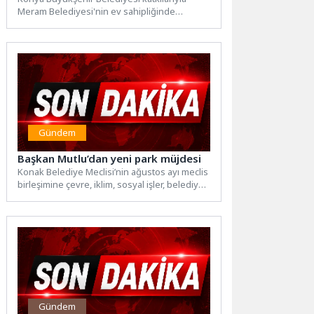
Meram Belediyesi'nin ev sahipliğinde
Açıldı
Albayrak Grubu tarafından “aile ve yuva”
temasını...
Gündem
Başkan Mutlu’dan yeni park müjdesi
Konak Belediye Meclisi’nin ağustos ayı meclis
birleşimine çevre, iklim, sosyal işler, belediye
ile sivil toplum...
Gündem