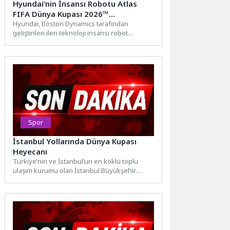
Hyundai’nin İnsansı Robotu Atlas
FIFA Dünya Kupası 2026™
Sahnesinde
Hyundai, Boston Dynamics tarafından
geliştirilen ileri teknoloji insansı robot
Atlas®’ı, New Jersey Stadyumu’nda oynanan
FIFA...
Spor
İstanbul Yollarında Dünya Kupası
Heyecanı
Türkiye’nin ve İstanbul’un en köklü toplu
ulaşım kurumu olan İstanbul Büyükşehir
Belediyesi (İBB) bağlı kuruluşu...