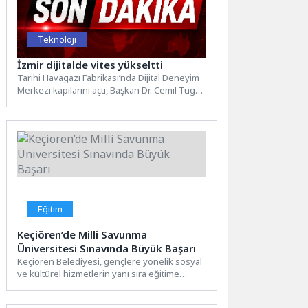
Teknoloji
İzmir dijitalde vites yükseltti
Tarihi Havagazı Fabrikası’nda Dijital Deneyim
Merkezi kapılarını açtı, Başkan Dr. Cemil Tugay
gençlere çağrı yaptı:...
Eğitim
Keçiören’de Milli Savunma
Üniversitesi Sınavında Büyük Başarı
Keçiören Belediyesi, gençlere yönelik sosyal
ve kültürel hizmetlerin yanı sıra eğitime
yönelik çalışmalarıyla da öğrencilerin...