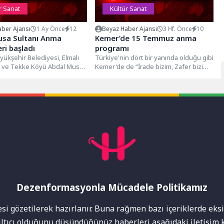
r Sanat
Kültür Sanat
ber Ajansı
1 Ay Önce
12
Beyaz Haber Ajansı
3 Hf. Önce
10
usa Sultanı Anma
Kemer’de 15 Temmuz anma
eri başladı
programı
yükşehir Belediyesi, Elmalı
Türkiye'nin dört bir yanında olduğu gibi
i ve Tekke Köyü Abdal Musa
Kemer'de de “İrade bizim, Zafer bizim”
Araştırma ve Yaşatma
temasıyla 15 Temmuz...
Dezenformasyonla Mücadele Politikamız
mı
i gözetilerek hazırlanır. Buna rağmen bazı içeriklerde eksik
nıltıcı olduğunu düşündüğünüz haberleri aşağıdaki iletişim k