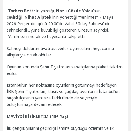
Torben Betts
’in yazdığı,
Nazlı Gözde Yolcu
’nun
çevirdiği,
Nihat Alpteki
’nin yönettiği “Yenilmez” 7 Mayıs
2026 Perşembe günü 20.00’de Vahit Sütlaş Sahnesi’nde
sahnelendi.Oyuna büyük ilgi gösteren Giresun seyircisi,
“Yenilmez”i merak ve heyecanla takip etti.
Sahneyi dolduran tiyatroseverler, oyuncuların heyecanına
alkışlarıyla ortak oldular.
Oyunun sonunda Şehir Tiyatroları sanatçılarına plaket takdim
edildi.
İstanbul’un her noktasına oyunlarını götürmeyi hedefleyen
İBB Şehir Tiyatroları, klasik ve çağdaş oyunlarını İstanbul’un
birçok ilçesinin yanı sıra farklı illerde de seyirciyle
buluşturmaya devam edecek.
MAVİYDİ BİSİKLETİM (13+ Yaş)
İlk gençlik yıllarını geçirdiği İzmir’e duyduğu özlemin ve ilk