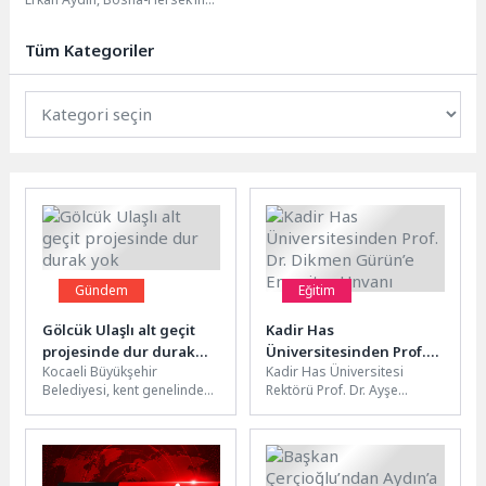
tarihi ve kültürel başkenti
Saraybosna’da gerçekleştirdiği
Tüm Kategoriler
temaslarda hem duygusal...
Gündem
Eğitim
Gölcük Ulaşlı alt geçit
Kadir Has
projesinde dur durak
Üniversitesinden Prof.
Kocaeli Büyükşehir
Kadir Has Üniversitesi
yok
Dr. Dikmen Gürün’e
Belediyesi, kent genelinde
Rektörü Prof. Dr. Ayşe
Emeritus Unvanı
yaya ve araç güvenliği için
Başar’ın ev sahipliğinde
önemli çalışmaları hayata
gerçekleştirilen törene
geçiriyor. Bu...
sanat, cemiyet ve...