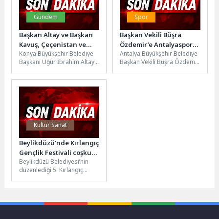
Gündem
Spor
Başkan Altay ve Başkan
Başkan Vekili Büşra
Kavuş, Çeçenistan ve
Özdemir’e Antalyaspor
Konya Büyükşehir Belediye
Antalya Büyükşehir Belediye
Ahmet Özcan
yönetiminden teşekkür
Başkanı Uğur İbrahim Altay,
Başkan Vekili Büşra Özdemir,
Caddelerinde Esnafla
ziyareti
Meram Belediye Başkanı
Antalyaspor Kulübü Başkanı
Buluştu
Mustafa Kavuş ve AK Parti...
Mustafa Ergün ve yönetim
kurulunu...
Kültür Sanat
Beylikdüzü’nde Kırlangıç
Gençlik Festivali coşkusu
Beylikdüzü Belediyesi’nin
başladı
düzenlediği 5. Kırlangıç
Gençlik Festivali, Yaşam
Vadisi’nde spor, müzik ve
eğlenceli etkinliklerle enerji...