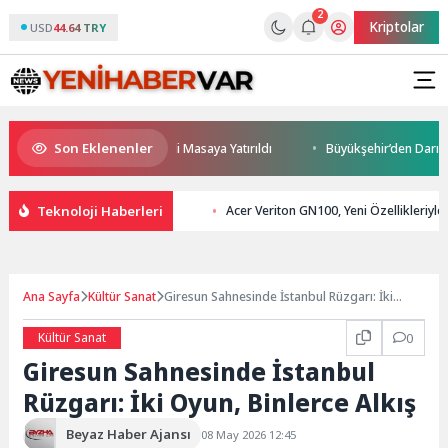
2
Kriptolar
USD
44.64 TRY
Son Eklenenler
ceği ve Yatırım Potansiyeli Masaya Yatırıldı
Büyükşehir’den Darıca’ya 
Teknoloji Haberleri
Acer Veriton GN100, Yeni Özellikleriyl
Ana Sayfa
Kültür Sanat
Giresun Sahnesinde İstanbul Rüzgarı: İki
Oyun, Binlerce Alkış
Kültür Sanat
0
Giresun Sahnesinde İstanbul
Rüzgarı: İki Oyun, Binlerce Alkış
Beyaz Haber Ajansı
08 May 2026 12:45