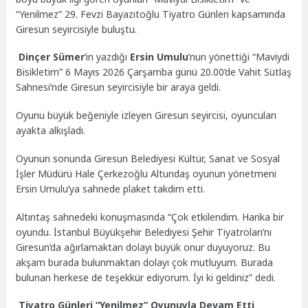
“Yenilmez” 29. Fevzi Bayazıtoğlu Tiyatro Günleri kapsamında
Giresun seyircisiyle buluştu.
Dinçer Sümer
’in yazdığı
Ersin Umulu
’nun yönettiği “Maviydi
Bisikletim”
6 Mayıs 2026 Çarşamba günü 20.00’de Vahit Sütlaş
Sahnesi’nde Giresun seyircisiyle bir araya geldi.
Oyunu büyük beğeniyle izleyen Giresun seyircisi, oyuncuları
ayakta alkışladı.
Oyunun sonunda Giresun Belediyesi Kültür, Sanat ve Sosyal
İşler Müdürü Hale Çerkezoğlu Altundaş oyunun yönetmeni
Ersin Umulu’ya sahnede plaket takdim etti.
Altıntaş sahnedeki konuşmasında “Çok etkilendim. Harika bir
oyundu. İstanbul Büyükşehir Belediyesi Şehir Tiyatroları’nı
Giresun’da ağırlamaktan dolayı büyük onur duyuyoruz. Bu
akşam burada bulunmaktan dolayı çok mutluyum. Burada
bulunan herkese de teşekkür ediyorum. İyi ki geldiniz” dedi.
Tiyatro Günleri “Yenilmez” Oyunuyla Devam Etti