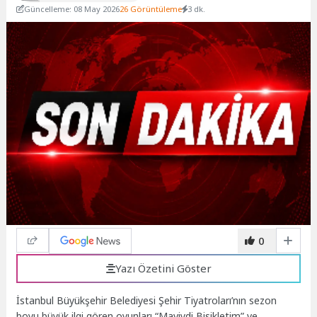
Güncelleme: 08 May 2026
26 Görüntüleme
3 dk.
0
Yazı Özetini Göster
İstanbul Büyükşehir Belediyesi Şehir Tiyatroları’nın sezon
boyu büyük ilgi gören oyunları “Maviydi Bisikletim” ve