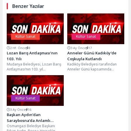
Benzer Yazılar
Kültür Sanat
Kültür Sanat
2 Hf. Önce
8
3 Ay Önce
17
Lozan Barış Antlaşması’nın
Anneler Günü Kadıköy’de
103. Yılı
Coşkuyla Kutlandı
Mudanya Belediyesi, Lozan Barış
Kadıköy Belediyesi tarafından
Antlaşması’nın 103. yıl
Anneler Günü kapsamında
dönümünde “Lozan ile Yaşamak”
Selamiçeşme Özgürlük Parkı’nda
başlıklı buluşmaya ev sahipliği...
düzenlenen “Anneler Günü
Şenliği”, yoğun katılımla...
Kültür Sanat
3 Ay Önce
16
Başkan Aydın’dan
Saraybosna’da Anlamlı
Osmangazi Belediye Başkanı
Temas
Erkan Aydın, Bosna-Hersek’in