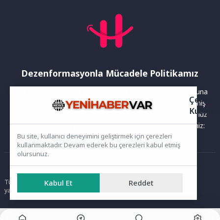
Dezenformasyonla Mücadele Politikamız
Yayınlanan haberler doğruluk ilkesi gözetilerek hazırlanır. Buna
Çerez
rağmen bazı içeriklerde eksik, hatalı veya güncelliğini yitirmiş
Kullanı
bilgiler bulunabilir.Yanlış veya yanıltıcı olduğunu düşündüğünüz
haberleri aşağıdaki iletişim kanallarından bize bildirebilirsiniz:
Bu site, kullanıcı deneyimini geliştirmek için çerezleri
kullanmaktadır. Devam ederek bu çerezleri kabul etmiş
olursunuz.
Ana Sayfa
Tüm hakları saklıdır. Sitede yer alan içerikler izinsiz kopyalanamaz,
Kabul Et
Reddet
yayımlanamaz ve kullanılamaz.