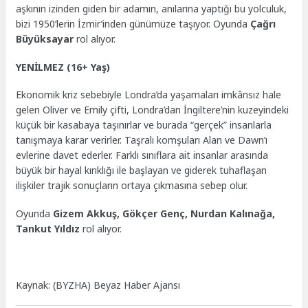
aşkının izinden giden bir adamın, anılarına yaptığı bu yolculuk,
bizi 1950’lerin İzmir’inden günümüze taşıyor. Oyunda
Çağrı
Büyüksayar
rol alıyor.
YENİLMEZ (16+ Yaş)
Ekonomik kriz sebebiyle Londra’da yaşamaları imkânsız hale
gelen Oliver ve Emily çifti, Londra’dan İngiltere’nin kuzeyindeki
küçük bir kasabaya taşınırlar ve burada “gerçek” insanlarla
tanışmaya karar verirler. Taşralı komşuları Alan ve Dawn’ı
evlerine davet ederler. Farklı sınıflara ait insanlar arasında
büyük bir hayal kırıklığı ile başlayan ve giderek tuhaflaşan
ilişkiler trajik sonuçların ortaya çıkmasına sebep olur.
Oyunda
Gizem Akkuş, Gökçer Genç, Nurdan Kalınağa,
Tankut Yıldız
rol alıyor.
Kaynak: (BYZHA) Beyaz Haber Ajansı