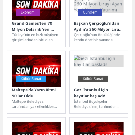
Ekonomi
Gündem
Grand Games’ten 70
Başkan Çerçioğlu’ndan
Milyon Dolarlık Yeni
Aydın’a 260 Milyon Lirayı
Türkiye’nin en hızlı büyüyen
Çerçioğlu’nun öncülüğünde
Yatırım
Aşan Yeni Altyapı Yatırımı
girişimlerinden biri olan
kentin dört bir yanında
mobil oyun şirketi Grand
sürdürülen altyapı
Games, Balderton Growth
yatırımlarına her geçen gün
Fund...
yenileri ekleniyor. Aydın...
Kültür Sanat
Kültür Sanat
Maltepe’de Yazın Ritmi
Gezi İstanbul için
90’lar Oldu
kayıtlar başladı!
Maltepe Belediyesi
İstanbul Büyükşehir
tarafından yaz etkinlikleri
Belediyesi’nin, tarihinden
kapsamında düzenlenen
mimari dokusuna, inanç ve
açık hava konserleri, bu kez
kültür mirasından sosyal
90’lı yılların unutulmaz...
yapısına kadar birçok
alanda...