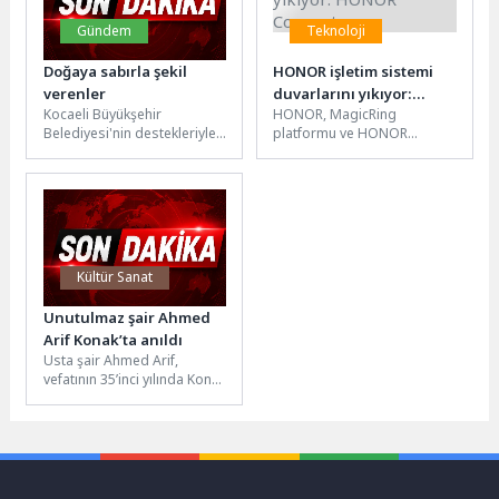
Gündem
Teknoloji
Doğaya sabırla şekil
HONOR işletim sistemi
verenler
duvarlarını yıkıyor:
Kocaeli Büyükşehir
HONOR, MagicRing
HONOR Connect
Belediyesi'nin destekleriyle
platformu ve HONOR
düzenlenen 6. Ulusal Bonsai
Connect uygulamasıyla
Sergisi ve Sempozyumu,
cihazlar arası deneyimi
Kocaeli Kongre Merkezi’nde
yeniden tanımlayarak işletim
9...
sistemi duvarını...
Kültür Sanat
Unutulmaz şair Ahmed
Arif Konak’ta anıldı
Usta şair Ahmed Arif,
vefatının 35’inci yılında Konak
Belediyesi’nin
düzenlediği “Leylim... Ahmed
Arif” etkinliğinde şiirleriyle
anıldı....