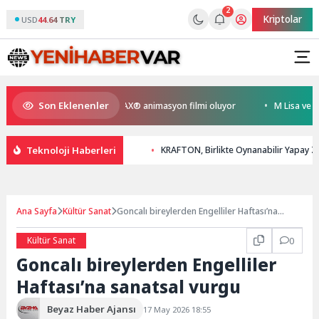
2
Kriptolar
USD
44.64 TRY
Son Eklenenler
yen Kral Türkiye’nin ilk IMAX® animasyon filmi oluyor
M Lisa ve Dolu K
Teknoloji Haberleri
KRAFTON, Birlikte Oynanabilir Yapay Zek
Ana Sayfa
Kültür Sanat
Goncalı bireylerden Engelliler Haftası’na
sanatsal vurgu
Kültür Sanat
0
Goncalı bireylerden Engelliler
Haftası’na sanatsal vurgu
Beyaz Haber Ajansı
17 May 2026 18:55