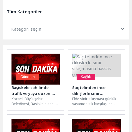
düzenlenen etkinlikler, Antalya’nın
Kemer ilçesinde başladı. Türk...
Tüm Kategoriler
Gündem
Sağlık
Başiskele sahilinde
Saç telinden ince
trafik ve yaya düzeni
dikişlerle sinir
Kocaeli Büyükşehir
Elde sinir sıkışması günlük
yenileniyor
sıkışmasına hassas
Belediyesi, Başiskele sahil
yaşamda sık karşılaşılan
çözüm
bölgesinde ulaşım akışını
ancak çoğu zaman üzerinde
rahatlatmak amacıyla önemli
durulmayan bir sorun.
bir trafik düzenlemesini
Parmaklarda...
hayata...