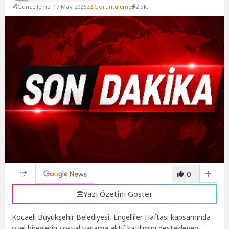
Güncelleme: 17 May 2026
22 Görüntüleme
2 dk.
0
Yazı Özetini Göster
Kocaeli Büyükşehir Belediyesi, Engelliler Haftası kapsamında
özel bireylerin sosyal yaşama aktif katılımını destekleyen