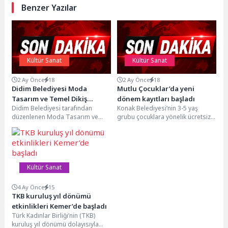
Benzer Yazılar
Kültür Sanat
Kültür Sanat
2 Ay Önce
18
2 Ay Önce
18
Didim Belediyesi Moda
Mutlu Çocuklar’da yeni
Tasarım ve Temel Dikiş
dönem kayıtları başladı
Didim Belediyesi tarafından
Konak Belediyesi’nin 3-5 yaş
Eğitimi Yıl Sonu Etkinliği
düzenlenen Moda Tasarım ve
grubu çocuklara yönelik ücretsiz
Gerçekleştirildi
Temel Dikiş Eğitimi’ni tamamlayan
hizmeti Mutlu Çocuklar Oyun
kursiyerler, yıl sonu etkinliğinde...
Evleri için yeni...
Kültür Sanat
4 Ay Önce
15
TKB kuruluş yıl dönümü
etkinlikleri Kemer’de başladı
Türk Kadınlar Birliği’nin (TKB)
kuruluş yıl dönümü dolayısıyla