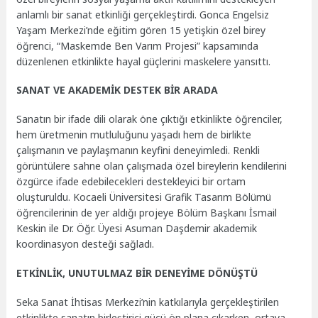
anlamlı bir sanat etkinliği gerçekleştirdi. Gonca Engelsiz
Yaşam Merkezi’nde eğitim gören 15 yetişkin özel birey
öğrenci, “Maskemde Ben Varım Projesi” kapsamında
düzenlenen etkinlikte hayal güçlerini maskelere yansıttı.
SANAT VE AKADEMİK DESTEK BİR ARADA
Sanatın bir ifade dili olarak öne çıktığı etkinlikte öğrenciler,
hem üretmenin mutluluğunu yaşadı hem de birlikte
çalışmanın ve paylaşmanın keyfini deneyimledi. Renkli
görüntülere sahne olan çalışmada özel bireylerin kendilerini
özgürce ifade edebilecekleri destekleyici bir ortam
oluşturuldu. Kocaeli Üniversitesi Grafik Tasarım Bölümü
öğrencilerinin de yer aldığı projeye Bölüm Başkanı İsmail
Keskin ile Dr. Öğr. Üyesi Asuman Daşdemir akademik
koordinasyon desteği sağladı.
ETKİNLİK, UNUTULMAZ BİR DENEYİME DÖNÜŞTÜ
Seka Sanat İhtisas Merkezi’nin katkılarıyla gerçekleştirilen
etkinlikte sanatın birleştirici gücü ön plana çıkarken, ortaya