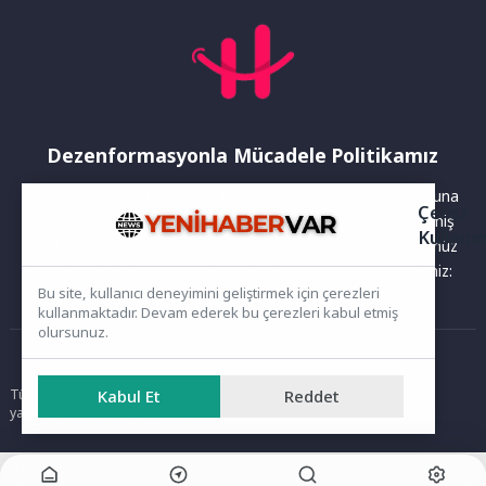
Dezenformasyonla Mücadele Politikamız
Yayınlanan haberler doğruluk ilkesi gözetilerek hazırlanır. Buna
Çerez
rağmen bazı içeriklerde eksik, hatalı veya güncelliğini yitirmiş
Kullanı
bilgiler bulunabilir.Yanlış veya yanıltıcı olduğunu düşündüğünüz
haberleri aşağıdaki iletişim kanallarından bize bildirebilirsiniz:
Bu site, kullanıcı deneyimini geliştirmek için çerezleri
kullanmaktadır. Devam ederek bu çerezleri kabul etmiş
olursunuz.
Ana Sayfa
Kabul Et
Reddet
Tüm hakları saklıdır. Sitede yer alan içerikler izinsiz kopyalanamaz,
yayımlanamaz ve kullanılamaz.