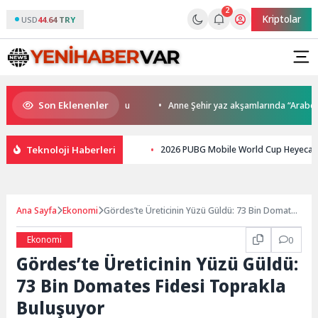
2
Kriptolar
USD
44.64 TRY
Son Eklenenler
da kupalar sahiplerini buldu
Anne Şehir yaz akşamlarında “Arabesk” rü
Teknoloji Haberleri
2026 PUBG Mobile World Cup Heyecanı P
Ana Sayfa
Ekonomi
Gördes’te Üreticinin Yüzü Güldü: 73 Bin Domates
Fidesi Toprakla Buluşuyor
Ekonomi
0
Gördes’te Üreticinin Yüzü Güldü:
73 Bin Domates Fidesi Toprakla
Buluşuyor