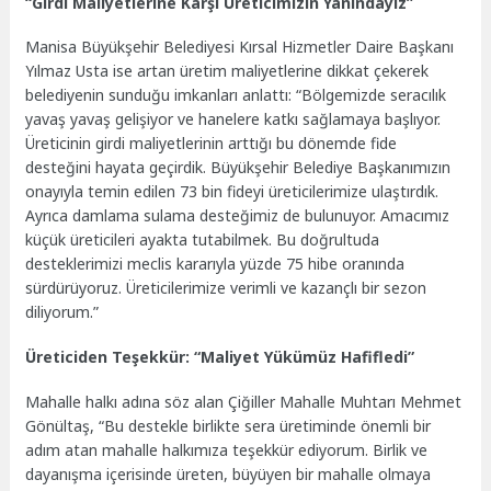
“Girdi Maliyetlerine Karşı Üreticimizin Yanındayız”
Manisa Büyükşehir Belediyesi Kırsal Hizmetler Daire Başkanı
Yılmaz Usta ise artan üretim maliyetlerine dikkat çekerek
belediyenin sunduğu imkanları anlattı: “Bölgemizde seracılık
yavaş yavaş gelişiyor ve hanelere katkı sağlamaya başlıyor.
Üreticinin girdi maliyetlerinin arttığı bu dönemde fide
desteğini hayata geçirdik. Büyükşehir Belediye Başkanımızın
onayıyla temin edilen 73 bin fideyi üreticilerimize ulaştırdık.
Ayrıca damlama sulama desteğimiz de bulunuyor. Amacımız
küçük üreticileri ayakta tutabilmek. Bu doğrultuda
desteklerimizi meclis kararıyla yüzde 75 hibe oranında
sürdürüyoruz. Üreticilerimize verimli ve kazançlı bir sezon
diliyorum.”
Üreticiden Teşekkür: “Maliyet Yükümüz Hafifledi”
Mahalle halkı adına söz alan Çiğiller Mahalle Muhtarı Mehmet
Gönültaş, “Bu destekle birlikte sera üretiminde önemli bir
adım atan mahalle halkımıza teşekkür ediyorum. Birlik ve
dayanışma içerisinde üreten, büyüyen bir mahalle olmaya