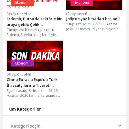
Ekonomi
Ekonomi
4 Ay Önce
22
2 Ay Önce
12
Erdemir, Bursa’da sektörle bir
Jolly’de yaz fırsatları başladı!
“Hep Tatil Mutluluğu” Bu Yaz da
araya geldi: Çelik
Jolly ile Devam EdiyorTürkiye’nin
Türkiye’nin küresel çelik gücü
Sektöründe Dönüşüm,
lider seyahat markalarından Jolly,
Erdemir, Steelorbis iş birliğiyle
Dayanıklılık ve Yerli Üretim
yaz...
İstanbul’da gerçekleştirdiği
“Piyasa Sohbetleri” buluşmalarını
Bursa’da sürdürerek...
Ekonomi
1 Ay Önce
15
China Eurasia Expo’da Türk
İhracatçılarına Ticaret,
Ege İhracatçı Birlikleri'nin 25-29
Yatırım ve Ortak Üretim
Haziran 2026 tarihleri arasında
Fırsatları
Çin’in Sincan Uygur Özerk
Bölgesi’nin başkenti Urumçi’de...
Tüm Kategoriler