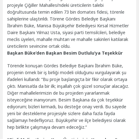
projeyle Çiğiller Mahallesi’ndeki üreticilerin talebi
doğrultusunda temin edilen 73 bin domates fidesi, törenle
sahiplerine ulaştırıldı. Törene Gördes Belediye Başkanı
İbrahim Büke, Manisa Büyükşehir Belediyesi Kırsal Hizmetler
Daire Başkanı Yılmaz Usta, siyasi parti temsilcileri, belediye
meclis üyeleri, mahalle muhtarı ve mahalle sakinleri katılarak
üreticilerin sevincine ortak oldu.
Başkan Büke’den Başkan Besim Dutlulu’ya Teşekkür
Törende konuşan Gördes Belediye Başkanı İbrahim Büke,
projenin örnek bir iş birliği modeli olduğunu vurgulayarak şu
ifadeleri kullandı: “Bu proje başlangıçta bir fikir olarak ortaya
çıktı. Manisa’da da bir ilk; inşallah çok güzel sonuçlar alacağız.
Diğer mahallelerimizin de bu projeden yararlanmak
isteyeceğine inanıyorum. Besim Başkana da çok teşekkür
ediyorum; bizleri kırmadı, bu desteğe onay verdi. Bu sayede
yeni bir destekleme projesiyle sizlere daha fazla fayda
sağlamayı hedefliyoruz. Büyükşehir ve ilçe belediyesi olarak
hep birlikte çalışmaya devam edeceğiz.”