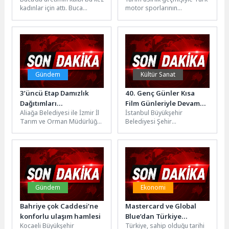
Bursa’nın Kalbi
kadınlar için attı. Buca
motor sporlarının
Osmangazi’de
Belediyesi tarafından
hafızasında özel bir yere
Yaşanacak
kurulan “Kadın Emeği
sahip olan Yeşil Bursa
Pazarı”,...
Rallisi,...
Gündem
Kültür Sanat
3’üncü Etap Damızlık
40. Genç Günler Kısa
Dağıtımları
Film Günleriyle Devam
Aliağa Belediyesi ile İzmir İl
İstanbul Büyükşehir
Gerçekleştirildi
Ediyor
Tarım ve Orman Müdürlüğü
Belediyesi Şehir
iş birliğinde Aliağa’da
Tiyatroları’nın geleneksel
küçükbaş hayvancılığın
olarak düzenlediği 40. Genç
geliştirilmesi...
Günler, kısa film
gösterimleriyle devam...
Gündem
Ekonomi
Bahriye çok Caddesi’ne
Mastercard ve Global
konforlu ulaşım hamlesi
Blue’dan Türkiye
Kocaeli Büyükşehir
Türkiye, sahip olduğu tarihi
turizmini destekleyen iş