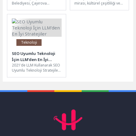
Belediyesi, Çayırova
mirası, kültürel çeşitliliği ve
birliği
ilçesinde ulaşım kalitesini
benzersiz alışveriş
artırmak ve vatandaşların
imkanlarıyla her yıl
daha güvenli, konforlu
milyonlarca yabancı...
seyahat edebilmesini...
Teknoloji
SEO Uyumlu Teknoloji
İçin LLM’den En İyi
2021'de LLM Kullanarak SEO
Stratejiler
Uyumlu Teknoloji Stratejileri
2021 yılında dijital
pazarlama stratejileri, yapay
zeka ve...