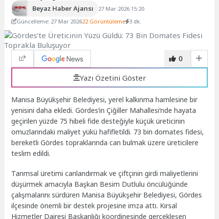
Beyaz Haber Ajansı
27 Mar 2026 15:20
Güncelleme: 27 Mar 2026
22 Görüntüleme
3 dk.
0
Yazı Özetini Göster
Manisa Büyükşehir Belediyesi, yerel kalkınma hamlesine bir
yenisini daha ekledi. Gördes’in Çiğiller Mahallesi’nde hayata
geçirilen yüzde 75 hibeli fide desteğiyle küçük üreticinin
omuzlarındaki maliyet yükü hafifletildi. 73 bin domates fidesi,
bereketli Gördes topraklarında can bulmak üzere üreticilere
teslim edildi.
Tarımsal üretimi canlandırmak ve çiftçinin girdi maliyetlerini
düşürmek amacıyla Başkan Besim Dutlulu öncülüğünde
çalışmalarını sürdüren Manisa Büyükşehir Belediyesi, Gördes
ilçesinde önemli bir destek projesine imza attı. Kırsal
Hizmetler Dairesi Başkanlığı koordinesinde gerçekleşen