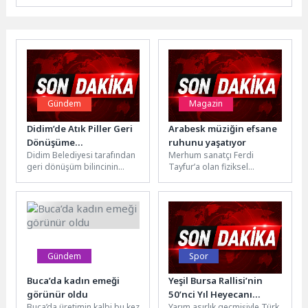
Gündem
Magazin
Didim’de Atık Piller Geri
Arabesk müziğin efsane
Dönüşüme
ruhunu yaşatıyor
Didim Belediyesi tarafından
Merhum sanatçı Ferdi
Kazandırılıyor
geri dönüşüm bilincinin
Tayfur’a olan fiziksel
yaygınlaştırılması amacıyla
benzerliği ve güçlü sesiyle
ilçe genelindeki birçok
dikkat çeken başarılı isim
noktaya atık pil kutuları...
Hakan...
Gündem
Spor
Buca’da kadın emeği
Yeşil Bursa Rallisi’nin
görünür oldu
50’nci Yıl Heyecanı
Buca’da üretimin kalbi bu kez
Yarım asırlık geçmişiyle Türk