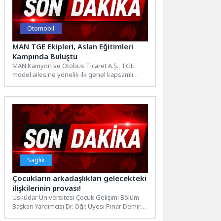
Otomobil
MAN TGE Ekipleri, Aslan Eğitimleri
Kampında Buluştu
MAN Kamyon ve Otobüs Ticaret A.Ş., TGE
model ailesine yönelik ilk genel kapsamlı
ortak eğitim...
Sağlık
Çocukların arkadaşlıkları gelecekteki
ilişkilerinin provası!
Üsküdar Üniversitesi Çocuk Gelişimi Bölüm
Başkan Yardımcısı Dr. Öğr. Üyesi Pınar Demir
Asma, çocukluk döneminde...