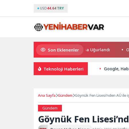
USD
44.64 TRY
Son Eklenenler
Bilgesu Erenus Son Yolculuğuna Uğurlandı
Osmanga
Teknoloji Haberleri
Google, Habe
Ana Sayfa
Gündem
Göynük Fen Lisesi’nden AÜ ile iş 
Gündem
Göynük Fen Lisesi’nde