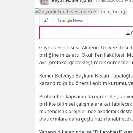
Beyaz Haber Ajansı
10 Nis 2026 09:31
Gü
Y
Göynük Fen Lisesi, Akdeniz Üniversitesi il
birliğine imza attı. Okul, Fen Fakültesi, 
ayrı protokol gerçekleştirerek öğrenciler
Kemer Belediye Başkanı Necati Topaloğl
kazandırdığı bu önemli eğitim kurumu, yeni
Protokoller kapsamında öğrenciler; ünive
birlikte bilimsel çalışmalara katılabilecek 
mühendislik projelerinde akademik dest
platformlara daha güçlü hazırlanabilecek.
Yabancı dil alanında ise “Dil Atölyesi” k