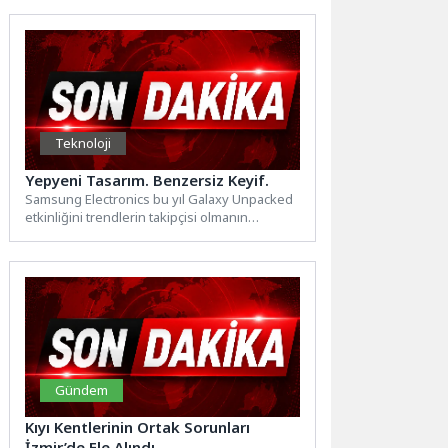
Teknoloji
Yepyeni Tasarım. Benzersiz Keyif.
Samsung Electronics bu yıl Galaxy Unpacked
etkinliğini trendlerin takipçisi olmanın
ötesinde belirleyicisi bir şehirde, Londra’da...
Gündem
Kıyı Kentlerinin Ortak Sorunları
İzmir’de Ele Alındı