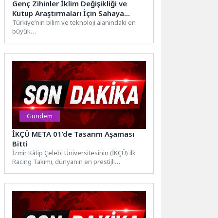
Genç Zihinler İklim Değişikliği ve
Kutup Araştırmaları İçin Sahaya
Türkiye’nin bilim ve teknoloji alanındaki en
Çıkıyor, Başvurularda Son Günler
büyük
organizasyonu TEKNOFEST kapsamında, TÜBİTAK yürütücülüğünde
düzenlenen iki önemli yarışma lise
öğrencilerini geleceğin...
Gündem
İKÇÜ META 01’de Tasarım Aşaması
Bitti
İzmir Kâtip Çelebi Üniversitesinin (İKÇÜ) ilk
Racing Takımı, dünyanın en prestijli
üniversitelerinin mühendislik bölümlerinin
katıldığı,...