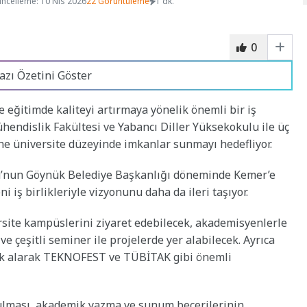
ncelleme: 10 Nis 2026
22 Görüntüleme
1 dk.
0
azı Özetini Göster
e eğitimde kaliteyi artırmaya yönelik önemli bir iş
Mühendislik Fakültesi ve Yabancı Diller Yüksekokulu ile üç
ine üniversite düzeyinde imkanlar sunmayı hedefliyor.
u’nun Göynük Belediye Başkanlığı döneminde Kemer’e
 iş birlikleriyle vizyonunu daha da ileri taşıyor.
rsite kampüslerini ziyaret edebilecek, akademisyenlerle
ve çeşitli seminer ile projelerde yer alabilecek. Ayrıca
ek alarak TEKNOFEST ve TÜBİTAK gibi önemli
urulması, akademik yazma ve sunum becerilerinin