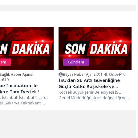
dem
Gündem
 Sağlık Haber Ajansı
Beyaz Haber Ajansı
1 Hf. Önce
10
e
19
İSU’dan Su Arzı Güvenliğine
e Incubation ile
Güçlü Katkı: Başiskele ve
ilere Tam Destek !
Kartepe’de Yeni Derin Kuyu
Kocaeli Büyükşehir Belediyesi İSU
İstanbul; İstanbul Ticaret
Genel Müdürlüğü, iklim değişikliği ve
Yatırımları Sürüyor
si, Sakarya Teknokent,
kuraklık riskine karşı su arzı
 Türk Telekomünikasyon iş
güvenliğini...
 TÜBİTAK 1512...