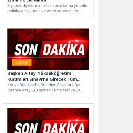
Kıyı belediyelerinin ortak sorunlarına yönelik
politika geliştirmek ve yerel yönetimlerin
kurumsal kapasitesini güçlendirmek amacıyla
faaliyetlerini...
Eğitim
Başkan Altay, Yükseköğretim
Kurumları Sınavı’na Girecek Tüm
Gençlere Başarılar Diledi
Konya Büyükşehir Belediye Başkanı Uğur
İbrahim Altay, 20 Haziran Cumartesi ve 21
Haziran Pazar günü...