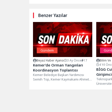
Benzer Yazılar
Gündem
Gün
Beyaz Haber Ajansı
3 Ay Önce
17
Bilim Ve
Kemer’de Orman Yangınları
4 Yıl Önc
BİGG Cub
Koordinasyon Toplantısı
Girişimc
Kemer Belediye Başkan Yardımcısı
Teknopark 
Semih Top, Kemer Kaymakamı Ahmet
Üniversite
Solmaz başkanlığında yapılan Orman
Sanofi ve
Yangınları Koordinasyon...
birliğinde