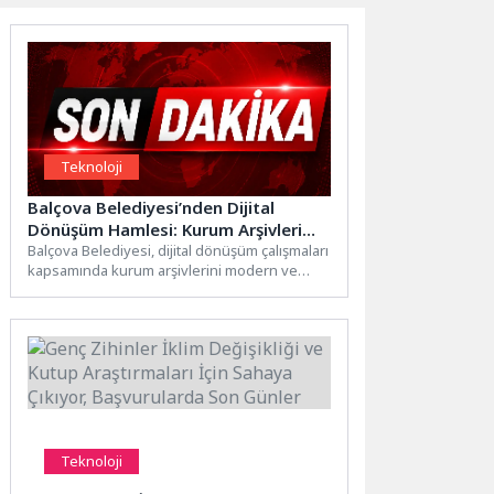
Teknoloji
Balçova Belediyesi’nden Dijital
Dönüşüm Hamlesi: Kurum Arşivleri
Tek Çatıda Toplanıyor
Balçova Belediyesi, dijital dönüşüm çalışmaları
kapsamında kurum arşivlerini modern ve
erişilebilir bir yapıya kavuşturuyor.
Müdürlüklere...
Teknoloji