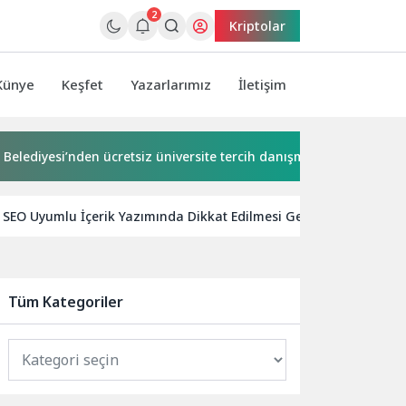
2
Kriptolar
Künye
Keşfet
Yazarlarımız
İletişim
iyesi’nden ücretsiz üniversite tercih danışmanlığı
2 milyon
SEO Uyumlu İçerik Yazımında Dikkat Edilmesi Gerekenler
Tüm Kategoriler