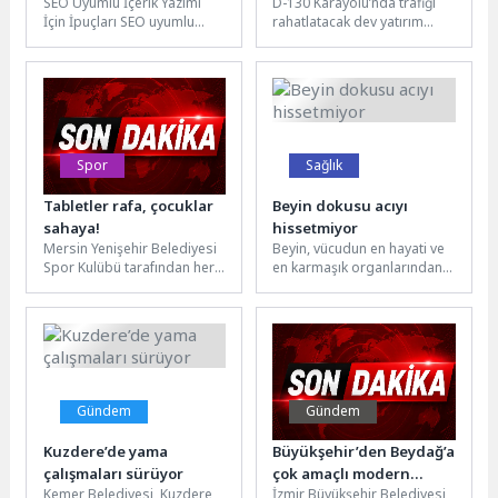
SEO Uyumlu İçerik Yazımı
D-130 Karayolu’nda trafiği
Edilmesi Gerekenler
montajı bitti
İçin İpuçları SEO uyumlu
rahatlatacak dev yatırım
içerik yazmak, web sitenizin
Başiskele Koridor
arama motorlarında daha...
Projesi’nde önemli bir
aşama daha geride kaldı....
Spor
Sağlık
Tabletler rafa, çocuklar
Beyin dokusu acıyı
sahaya!
hissetmiyor
Mersin Yenişehir Belediyesi
Beyin, vücudun en hayati ve
Spor Kulübü tarafından her
en karmaşık organlarından
yıl geleneksel olarak
biri. Tüm hareketleri ve
düzenlenen Yaz Spor
düşünceleri yönetir. Ağrıyı...
Okulları, bu...
Gündem
Gündem
Kuzdere’de yama
Büyükşehir’den Beydağ’a
çalışmaları sürüyor
çok amaçlı modern
Kemer Belediyesi, Kuzdere
İzmir Büyükşehir Belediyesi,
hizmet kompleksi