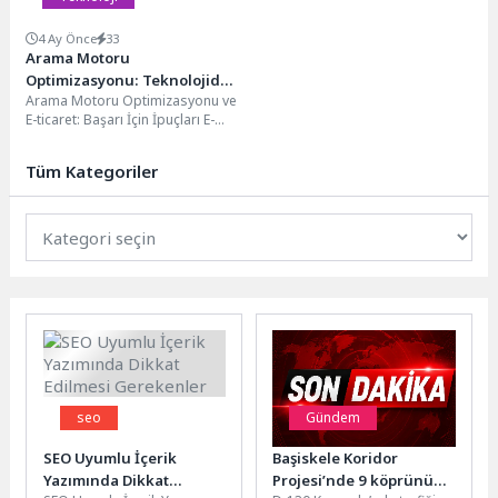
4 Ay Önce
33
Arama Motoru
Optimizasyonu: Teknolojide
Arama Motoru Optimizasyonu ve
Yükselişin Anahtarı
E-ticaret: Başarı İçin İpuçları E-
ticaret sitenizin başarılı olması
için arama motoru...
Tüm Kategoriler
seo
Gündem
SEO Uyumlu İçerik
Başiskele Koridor
Yazımında Dikkat
Projesi’nde 9 köprünün