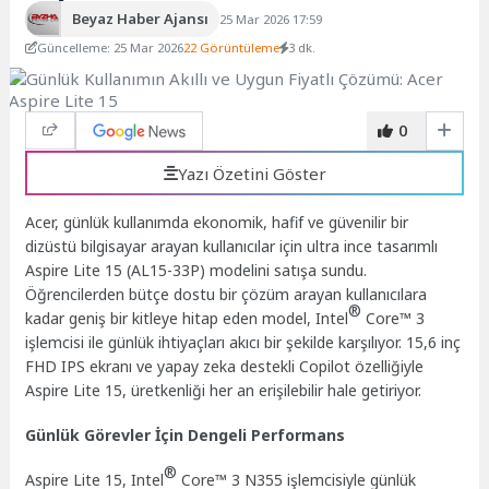
Beyaz Haber Ajansı
25 Mar 2026 17:59
Güncelleme: 25 Mar 2026
22 Görüntüleme
3 dk.
0
Yazı Özetini Göster
Acer, günlük kullanımda ekonomik, hafif ve güvenilir bir
dizüstü bilgisayar arayan kullanıcılar için ultra ince tasarımlı
Aspire Lite 15 (AL15-33P) modelini satışa sundu.
Öğrencilerden bütçe dostu bir çözüm arayan kullanıcılara
®
kadar geniş bir kitleye hitap eden model, Intel
Core™ 3
işlemcisi ile günlük ihtiyaçları akıcı bir şekilde karşılıyor. 15,6 inç
FHD IPS ekranı ve yapay zeka destekli Copilot özelliğiyle
Aspire Lite 15, üretkenliği her an erişilebilir hale getiriyor.
Günlük Görevler İçin Dengeli Performans
®
Aspire Lite 15, Intel
Core™ 3 N355 işlemcisiyle günlük