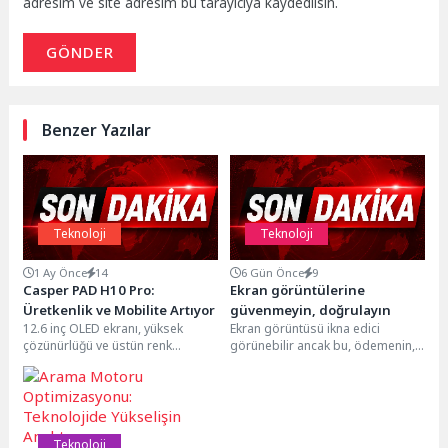
adresim ve site adresim bu tarayıcıya kaydedilsin.
GÖNDER
Benzer Yazılar
Teknoloji
Teknoloji
1 Ay Önce
14
6 Gün Önce
9
Casper PAD H10 Pro:
Ekran görüntülerine
Üretkenlik ve Mobilite Artıyor
güvenmeyin, doğrulayın
12.6 inç OLED ekranı, yüksek
Ekran görüntüsü ikna edici
çözünürlüğü ve üstün renk
görünebilir ancak bu, ödemenin,
doğruluğuyla net ve canlı bir
rezervasyonun veya görüşmenin
görüntü deneyimi...
gerçek olduğunu kanıtlamaz.
Siber...
Teknoloji