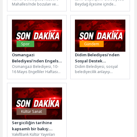
Mahallesi’nde bozulan ve
Beydağ ilçesine içinde
tahrip olan yollarda asfalt
belediye hizmet binası,
yama çalışmalarını
düğün salonu, otopark,
sürdürüyor.Kuzdere Mahalle
kapalı pazaryeri, çok...
Sorumlusu...
Spor
Gündem
Osmangazi
Didim Belediyesi’nden
Belediyesi’nden Engelsiz
Sosyal Destek
Osmangazi Belediyesi, 10-
Didim Belediyesi, sosyal
Spor Şöleni
Çalışmaları
16 Mayıs Engelliler Haftası
belediyecilik anlayışı
kapsamında düzenlediği
doğrultusunda ihtiyaç sahibi
“Engelsiz Atletizm Yarışması”
hanelere yönelik destek
ile özel gereksinimli
çalışmalarını sürdürüyor.Bu
bireyleri...
kapsamda belediye...
Kültür Sanat
Sergiciliğin tarihine
kapsamlı bir bakış:
VakıfBank Kültür Yayınları
“Batı’da ve Türkiye’de