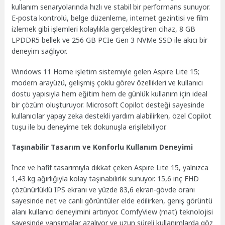
kullanım senaryolarında hızlı ve stabil bir performans sunuyor.
E-posta kontrolü, belge düzenleme, internet gezintisi ve film
izlemek gibi işlemleri kolaylıkla gerçekleştiren cihaz, 8 GB
LPDDR5 bellek ve 256 GB PCIe Gen 3 NVMe SSD ile akıcı bir
deneyim sağlıyor.
Windows 11 Home işletim sistemiyle gelen Aspire Lite 15;
modern arayüzü, gelişmiş çoklu görev özellikleri ve kullanıcı
dostu yapısıyla hem eğitim hem de günlük kullanım için ideal
bir çözüm oluşturuyor. Microsoft Copilot desteği sayesinde
kullanıcılar yapay zeka destekli yardım alabilirken, özel Copilot
tuşu ile bu deneyime tek dokunuşla erişilebiliyor.
Taşınabilir Tasarım ve Konforlu Kullanım Deneyimi
İnce ve hafif tasarımıyla dikkat çeken Aspire Lite 15, yalnızca
1,43 kg ağırlığıyla kolay taşınabilirlik sunuyor. 15,6 inç FHD
çözünürlüklü IPS ekranı ve yüzde 83,6 ekran-gövde oranı
sayesinde net ve canlı görüntüler elde edilirken, geniş görüntü
alanı kullanıcı deneyimini artırıyor. ComfyView (mat) teknolojisi
sayesinde yansımalar azalıyor ve uzun süreli kullanımlarda göz