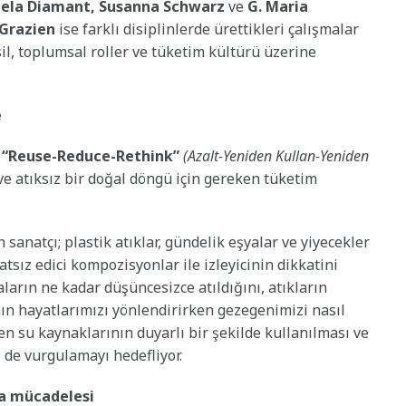
ela Diamant, Susanna Schwarz
ve
G. Maria
 Grazien
ise farklı disiplinlerde ürettikleri çalışmalar
msil, toplumsal roller ve tüketim kültürü üzerine
e
,
“Reuse-Reduce-Rethink”
(Azalt-Yeniden Kullan-Yeniden
 ve atıksız bir doğal döngü için gereken tüketim
sanatçı; plastik atıklar, gündelik eşyalar ve yiyecekler
tsız edici kompozisyonlar ile izleyicinin dikkatini
aların ne kadar düşüncesizce atıldığını, atıkların
nın hayatlarımızı yönlendirirken gezegenimizi nasıl
rken su kaynaklarının duyarlı bir şekilde kullanılması ve
 de vurgulamayı hedefliyor.
ma mücadelesi