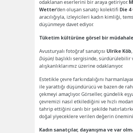
odaklanan eserlerini bir araya getiriyor.
M
Wetter
’den oluşan sanatçı kolektifi
Die 4
aracılığıyla, izleyicileri kadın kimliği, te
düşünmeye davet ediyor.
Tüketim kültürüne görsel bir müdahal
Avusturyalı fotoğraf sanatçısı
Ulrike Köb
Düşün)
başlıklı sergisinde, sürdürülebilir
alışkanlıklarımız üzerine odaklanıyor.
Estetikle çevre farkındalığını harmanlayan 
ile yarattığı düşündürücü ve bazen de raha
çekmeyi amaçlıyor. Görseller, gündelik eşy
çevremizi nasıl etkilediğini ve hızlı moda
tahrip ettiğini canlı bir şekilde hatırlatı
doğal yiyeceklere verilen değerin önemini
Kadın sanatçılar, dayanışma ve var ol