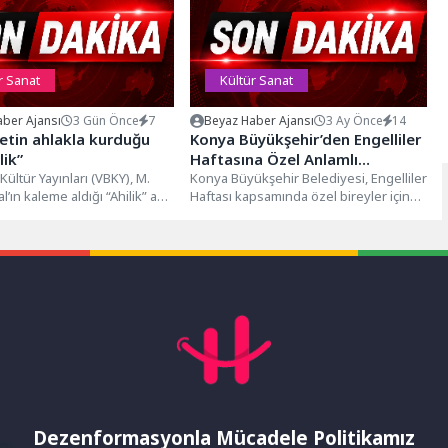
r Sanat
Kültür Sanat
ber Ajansı
3 Gün Önce
7
Beyaz Haber Ajansı
3 Ay Önce
14
etin ahlakla kurduğu
Konya Büyükşehir’den Engelliler
lik”
Haftasına Özel Anlamlı
Kültür Yayınları (VBKY), M.
Etkinlikler
Konya Büyükşehir Belediyesi, Engelliler
l’ın kaleme aldığı “Ahilik” adlı
Haftası kapsamında özel bireyler için
rlarla buluşturuyor. Bu
çeşitli etkinlikler düzenliyor. Bu
ik’i...
kapsamda Büyükşehir...
Dezenformasyonla Mücadele Politikamız
mı