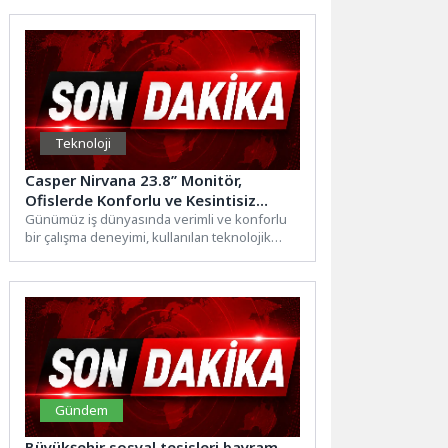
Teknoloji
Casper Nirvana 23.8’’ Monitör,
Ofislerde Konforlu ve Kesintisiz
Çalışmayı Destekliyor
Günümüz iş dünyasında verimli ve konforlu
bir çalışma deneyimi, kullanılan teknolojik
ekipmanların kalitesiyle doğrudan ilişkili....
Gündem
Büyükşehir sosyal tesisleri bayram