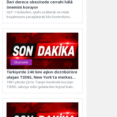
İleri derece obezitede cerrahi hâlâ
önemini koruyor
GLP-1 tedavileri, iştahı azaltarak ve mide
boşalmasını yavaşlatarak kilo kontrolünü
destekleyen yeni nesil ilaç tedavileri...
Ekonomi
Türkiye’de 240 bini aşkın distribütöre
ulaşan TIENS, New York’ta merkez
ofis açtı
1991 yılında Çin'in Tianjin kentinde kurulan
TIENS, takviye edici gıdalardan kişisel bakım
ürünlerine, sağlıklı yaşam...