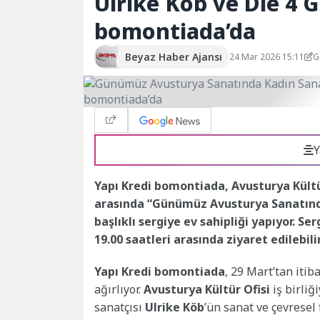
Ulrike Köb ve Die 4 G
bomontiada’da
Beyaz Haber Ajansı
24 Mar 2026 15:11
G
Y
Yapı Kredi bomontiada, Avusturya Kültür 
arasında “Günümüz Avusturya Sanatında 
başlıklı sergiye ev sahipliği yapıyor. S
19.00 saatleri arasında ziyaret edilebili
Yapı Kredi bomontiada
,
29 Mart’tan itib
ağırlıyor.
Avusturya Kültür Ofisi
iş birliğ
sanatçısı
Ulrike Köb
’ün sanat ve çevresel