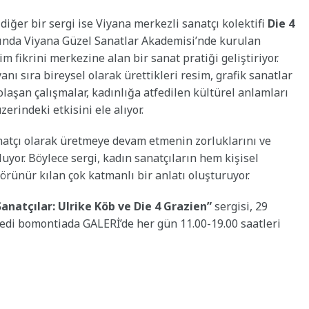
iğer bir sergi ise Viyana merkezli sanatçı kolektifi
Die 4
ılında Viyana Güzel Sanatlar Akademisi’nde kurulan
m fikrini merkezine alan bir sanat pratiği geliştiriyor.
yanı sıra bireysel olarak ürettikleri resim, grafik sanatlar
 dolaşan çalışmalar, kadınlığa atfedilen kültürel anlamları
rindeki etkisini ele alıyor.
anatçı olarak üretmeye devam etmenin zorluklarını ve
or. Böylece sergi, kadın sanatçıların hem kişisel
örünür kılan çok katmanlı bir anlatı oluşturuyor.
natçılar: Ulrike Köb ve Die 4 Grazien”
sergisi, 29
redi bomontiada GALERİ’de her gün 11.00-19.00 saatleri