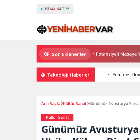
USD
44.64 TRY
Son Eklenenler
Haymana’nın Geleceği ve Yatırım Potansiyeli Masaya Yatırıldı
Teknoloji Haberleri
Yeni nesil ki
Ana Sayfa
Kültür Sanat
Günümüz Avusturya Sanatında Kadın Sanatçılar: 
bomontiada’da
Kültür Sanat
Günümüz Avusturya S