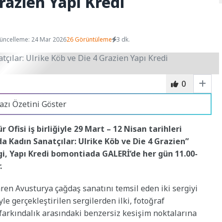
razien Yapı Kredi
üncelleme: 24 Mar 2026
26 Görüntüleme
3 dk.
0
azı Özetini Göster
Ofisi iş birliğiyle 29 Mart – 12 Nisan tarihleri
Kadın Sanatçılar: Ulrike Köb ve Die 4 Grazien”
ergi, Yapı Kredi bomontiada GALERİ’de her gün 11.00-
r.
aren Avusturya çağdaş sanatını temsil eden iki sergiyi
iyle gerçekleştirilen sergilerden ilki, fotoğraf
 farkındalık arasındaki benzersiz kesişim noktalarına