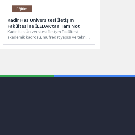
Eğitim
Kadir Has Üniversitesi İletişim
Fakültesi’ne İLEDAK’tan Tam Not
Kadir Has Üniversitesi İletişim Fakültesi,
akademik kadrosu, müfredat yapısı ve teknik
altyapısının titizlikle incelendiği kapsamlı...