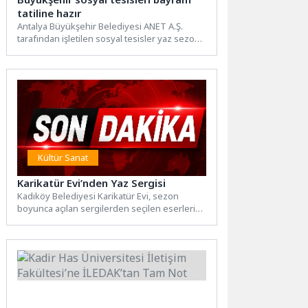
tatiline hazır
Antalya Büyükşehir Belediyesi ANET A.Ş.
tarafından işletilen sosyal tesisler yaz sezonu
ve bayram tatili için...
Kültür Sanat
Karikatür Evi’nden Yaz Sergisi
Kadıköy Belediyesi Karikatür Evi, sezon
boyunca açılan sergilerden seçilen eserleri
“Yaz Sergisi 2026” ile sanatseverlerle...