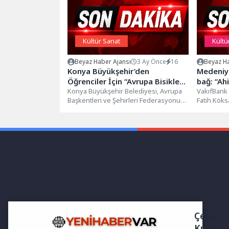
Kültür Sanat
Kültü
Beyaz Haber Ajansı
3 Ay Önce
16
Beyaz Ha
Konya Büyükşehir’den
Medeniy
Öğrenciler İçin “Avrupa Bisiklet
bağ: “Ahi
Başkenti Konya” Temalı Resim
Konya Büyükşehir Belediyesi, Avrupa
VakıfBank 
Başkentleri ve Şehirleri Federasyonu
Fatih Köksa
Yarışması
tarafından 2026 yılı Avrupa Bisiklet
kitabı oku
Başkenti ilan...
çalışma, Ahil
Çerez
Kullanı