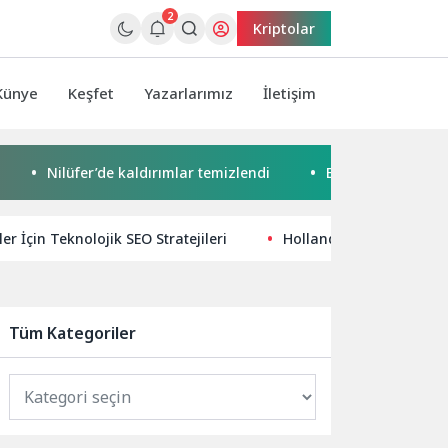
2
Kriptolar
Künye
Keşfet
Yazarlarımız
İletişim
Nilüfer’de kaldırımlar temizlendi
Başkan Pekyatırmacı’dan
ler İçin Teknolojik SEO Stratejileri
Hollanda Merkezi Hükümet
Tüm Kategoriler