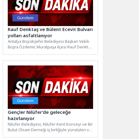
Gündem
Rauf Denktaş ve Bülent Ecevit Bulvarı
yolları asfaltlanıyor
Antalya Büyükşehir Belediyesi Başkan Vekili
Büşra Özdemir, Muratpaşa ilçesi Rauf Denktaş
ve Bülent Ecevit Bulvarında...
Gündem
Gençler Nilüfer’de geleceğe
hazırlanıyor
Nilüfer Belediyesi, Nilüfer Kent Konseyi ve Bir
Bulut Olsam Derneği iş birliğiyle yürütülen ve
gençlerin...