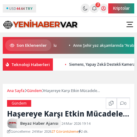
2
Kriptolar
USD
44.64 TRY
Son Eklenenler
da kupalar sahiplerini buldu
Anne Şehir yaz akşamlarında “Arabesk” r
Teknoloji Haberleri
Siemens, Yapay Zekâ Destekli Kamera il
Ana Sayfa
Gündem
Haşereye Karşı Etkin Mücadele…
Gündem
0
Haşereye Karşı Etkin Mücadele…
Beyaz Haber Ajansı
24 Mar 2026 19:14
Güncelleme: 24 Mar 2026
27 Görüntüleme
2 dk.