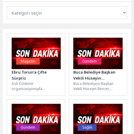
Magazin
Gündem
Ebru Torun’a Çifte
Buca Belediye Başkan
Sürpriz
Vekili Hüseyin
Aslı Özdemir
Buca Belediyesi Başkan
Benzer’den muhtarlara
organizasyonuyla
Vekili Hüseyin Benzer,
çıkarma
gerçekleşen Brands and
göreve başlamasının
More’un düzenlediği Hawaii
ardından muhtarları ziyaret
Tropical Alışveriş Şenliği,
ederek mahallelerin talep
renkli anlara ve...
ve...
Gündem
Sağlık