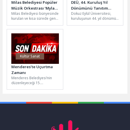
Milas Belediyesi Popüler
DEÜ, 44. Kuruluş Yıl
Müzik Orkestrası ‘Mylasa
Dönümünü Tanıtım
Milas Belediyesi bünyesinde
Dokuz Eylül Üniversitesi,
Band’ Ören’de
Resepsiyonuyla Kutladı
kurulan ve kısa sürede geniş
kuruluşunun 44. yıl dönümü
Unutulmaz Bir Konser
bir dinleyici kitlesine ulaşan
dolayısıyla düzenlediği
Verdi
popüler müzik orkestrası...
Tanıtım Resepsiyonunda
akademik ve idari
kadrosunu...
Kültür Sanat
Menderes’te Uçurtma
Zamanı
Menderes Belediyesi’nin
düzenleyeceği 15.
Geleneksel Uçurtma Şenliği
10 Mayıs Pazar Günü
gerçekleştirilecek.Menderes
Belediyesi, geçtiğimiz hafta...