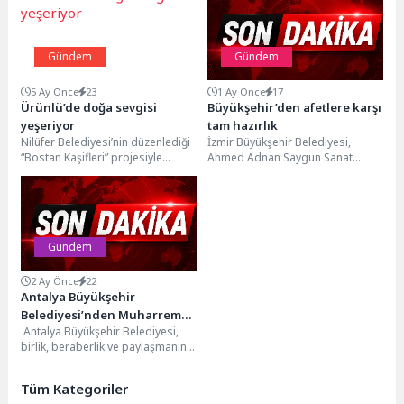
Gündem
Gündem
5 Ay Önce
23
1 Ay Önce
17
Ürünlü’de doğa sevgisi
Büyükşehir’den afetlere karşı
yeşeriyor
tam hazırlık
Nilüfer Belediyesi’nin düzenlediği
İzmir Büyükşehir Belediyesi,
“Bostan Kaşifleri” projesiyle
Ahmed Adnan Saygun Sanat
toprakla bağ kuran 15 öğrenci,
Merkezi’nde deprem ve yangın
ata tohumlarından kompost
senaryolarını içeren kapsamlı bir...
yapımına...
Gündem
2 Ay Önce
22
Antalya Büyükşehir
Belediyesi’nden Muharrem
Antalya Büyükşehir Belediyesi,
Ayı boyunca aşure ikramı
birlik, beraberlik ve paylaşmanın
en güzel simgelerinden biri olan
Muharrem Ayı boyunca...
Tüm Kategoriler