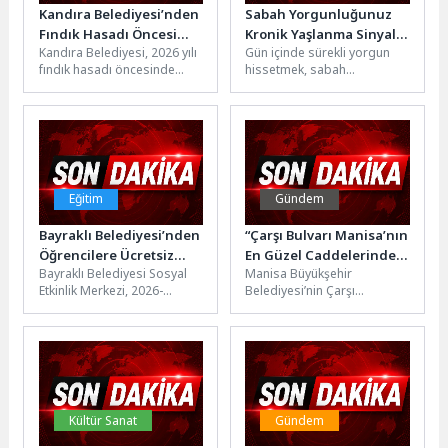
Kandıra Belediyesi’nden
Sabah Yorgunluğunuz
Fındık Hasadı Öncesi
Kronik Yaşlanma Sinyali
Kandıra Belediyesi, 2026 yılı
Gün içinde sürekli yorgun
Üreticiye Yol Desteği
Olabilir Mi?
fındık hasadı öncesinde
hissetmek, sabah
üreticilerin tarım arazilerine
dinlenmeden uyanmak,
daha güvenli ve kolay
zihindeki düşünceleri
ulaşabilmesi...
susturamamak,
odaklanmada yaşanan
sorunlar ya...
Eğitim
Gündem
Bayraklı Belediyesi’nden
“Çarşı Bulvarı Manisa’nın
Öğrencilere Ücretsiz
En Güzel Caddelerinden
Bayraklı Belediyesi Sosyal
Manisa Büyükşehir
Eğitim Desteği
Biri Olacak”
Etkinlik Merkezi, 2026-
Belediyesi’nin Çarşı
2027 eğitim-öğretim dönemi
Bulvarı’nda başlattığı
için yeni öğrencilerini kabul
yenileme çalışmaları tüm
etmeye hazırlanıyor. 7, 8,
hızıyla sürüyor. Bölgede
11...
yaşayan Manisalıların ve...
Kültür Sanat
Gündem