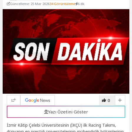
Güncelleme: 25 Mar 2026
34 Görüntüleme
6 dk.
0
Yazı Özetini Göster
İzmir Kâtip Çelebi Üniversitesinin (İKÇÜ) ilk Racing Takımı,
dünyanın en prestijli üniversitelerinin mühendislik bölümlerinin