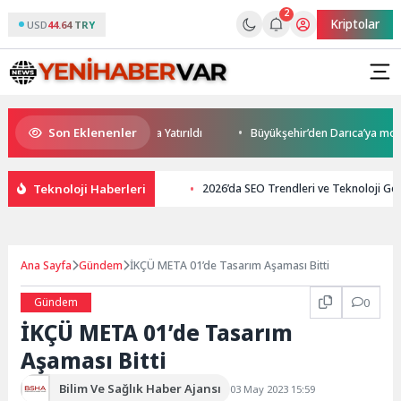
2
Kriptolar
USD
44.64 TRY
Son Eklenenler
ırım Potansiyeli Masaya Yatırıldı
Büyükşehir’den Darıca’ya modern ulaş
Teknoloji Haberleri
2026’da SEO Trendleri ve Teknoloji Gel
Ana Sayfa
Gündem
İKÇÜ META 01’de Tasarım Aşaması Bitti
Gündem
0
İKÇÜ META 01’de Tasarım
Aşaması Bitti
Bilim Ve Sağlık Haber Ajansı
03 May 2023 15:59