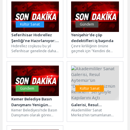
Mirasın İzinde Süper...
paylaşıldığı programda
konuşan Kocaeli...
Kültür Sanat
Gündem
Seferihisar Hıdırellez
Yenişehir’de çöp
Şenliği’ne Hazırlanıyor:
dedektifleri iş başında
Hıdırellez coşkusu bu yıl
Çevre kirliliğinin önüne
“Bahar Coşkusu” üç
Seferihisar genelinde daha
geçmek için "Kendini de
noktada aynı anda
geniş bir katılımla
Kentini de Koru" sloganıyla
yaşanacak
kutlanacak. Seferihisar
harekete geçen Mersin
Belediyesi öncülüğünde
Yenişehir...
düzenlenen geleneksel...
Gündem
Kültür Sanat
Kemer Belediye Basın
Akademililer Sanat
Danışmanı Yenigün
Galerisi, Resul
Kemer Belediyesi’nde Basın
Akademililer Sanat
emekli oldu
Aytemür’ün
Danışmanı olarak görev
Merkezi’nin tamamlanan
“Değişmeyen Hüznün
yapan Gazeteci Saffet
restorasyon sürecinin
Renkleri” Sergisiyle
Yenigün emekli oldu.
ardından kalıcı bir sanat
Kapılarını Açtı
Yenigün, emekliliğinin
galerisine dönüştürülen giriş