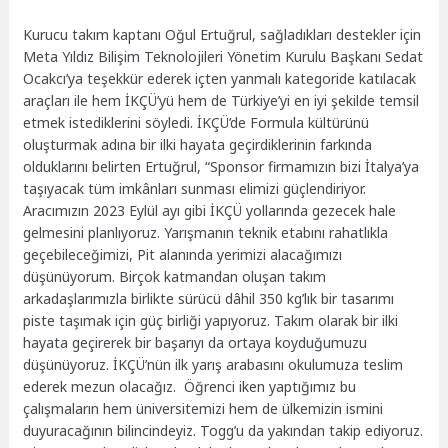
Kurucu takım kaptanı Oğul Ertuğrul, sağladıkları destekler için
Meta Yıldız Bilişim Teknolojileri Yönetim Kurulu Başkanı Sedat
Ocakcı’ya teşekkür ederek içten yanmalı kategoride katılacak
araçları ile hem İKÇÜ’yü hem de Türkiye’yi en iyi şekilde temsil
etmek istediklerini söyledi. İKÇÜ’de Formula kültürünü
oluşturmak adına bir ilki hayata geçirdiklerinin farkında
olduklarını belirten Ertuğrul, “Sponsor firmamızın bizi İtalya’ya
taşıyacak tüm imkânları sunması elimizi güçlendiriyor.
Aracımızın 2023 Eylül ayı gibi İKÇÜ yollarında gezecek hale
gelmesini planlıyoruz. Yarışmanın teknik etabını rahatlıkla
geçebileceğimizi, Pit alanında yerimizi alacağımızı
düşünüyorum. Birçok katmandan oluşan takım
arkadaşlarımızla birlikte sürücü dâhil 350 kg’lık bir tasarımı
piste taşımak için güç birliği yapıyoruz. Takım olarak bir ilki
hayata geçirerek bir başarıyı da ortaya koyduğumuzu
düşünüyoruz. İKÇÜ’nün ilk yarış arabasını okulumuza teslim
ederek mezun olacağız. Öğrenci iken yaptığımız bu
çalışmaların hem üniversitemizi hem de ülkemizin ismini
duyuracağının bilincindeyiz. Togg’u da yakından takip ediyoruz.