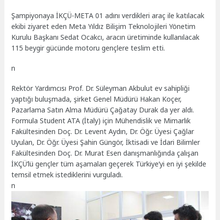
Şampiyonaya İKÇÜ-META 01 adını verdikleri araç ile katılacak
ekibi ziyaret eden Meta Yıldız Bilişim Teknolojileri Yönetim
Kurulu Başkanı Sedat Ocakcı, aracın üretiminde kullanılacak
115 beygir gücünde motoru gençlere teslim etti.
n
Rektör Yardımcısı Prof. Dr. Süleyman Akbulut ev sahipliği
yaptığı buluşmada, şirket Genel Müdürü Hakan Koçer,
Pazarlama Satın Alma Müdürü Çağatay Durak da yer aldı.
Formula Student ATA (İtaly) için Mühendislik ve Mimarlık
Fakültesinden Doç. Dr. Levent Aydın, Dr. Öğr. Üyesi Çağlar
Uyulan, Dr. Öğr. Üyesi Şahin Güngör, İktisadi ve İdari Bilimler
Fakültesinden Doç. Dr. Murat Esen danışmanlığında çalışan
İKÇÜ’lü gençler tüm aşamaları geçerek Türkiye’yi en iyi şekilde
temsil etmek istediklerini vurguladı.
n