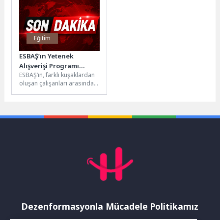
ardından...
katı, 2...
Eğitim
ESBAŞ’ın Yetenek
Alışverişi Programı
ESBAŞ’ın, farklı kuşaklardan
Gazetecilere Model Oldu
oluşan çalışanları arasında
deneyim paylaşımını
arttırmak ve birbirlerini daha
iyi anlamalarını sağlamak...
Dezenformasyonla Mücadele Politikamız