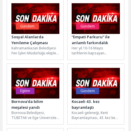
Gündem
Gündem
Sosyal Alanlarda
“Empati Parkuru” ile
Yenileme Çalışması
anlamlı farkındalık
Kahramankazan Belediyesi
Her yıl 10-16 Mayıs
Fen İşleri Müdürlüğü ekipleri,
tarihlerini kapsayan
vatandaşların daha temiz,
Engelliler Haftası, İzmit Kent
düzenli ve konforlu
Meydanı’nda düzenlenen
alanlarda vakit
“Sevgi Engel Tanımaz...
geçirebilmesi...
Eğitim
Gündem
Bornova’da bilim
Kocaeli 43. kez
meşalesi yandı
bayramlaştı
Bornova Belediyesi,
Kocaeli geleneği, Kent
TÜBİTAK ve Ege Üniversitesi
Bayramlaşması, 43. kez kenti
iş birliğiyle düzenlenen
buluşturdu. Bayram
"Bornova Bilim Üssü:
mutluluğunun birlikte