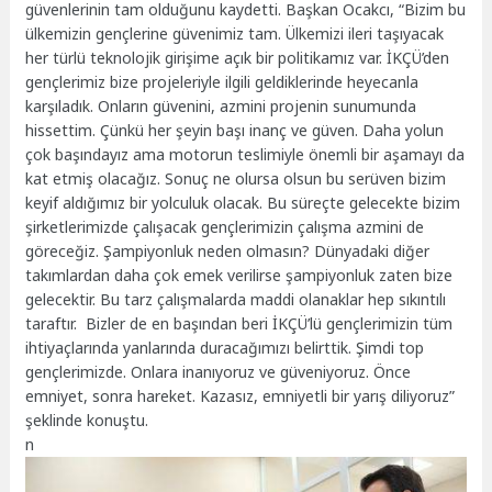
güvenlerinin tam olduğunu kaydetti. Başkan Ocakcı, “Bizim bu
ülkemizin gençlerine güvenimiz tam. Ülkemizi ileri taşıyacak
her türlü teknolojik girişime açık bir politikamız var. İKÇÜ’den
gençlerimiz bize projeleriyle ilgili geldiklerinde heyecanla
karşıladık. Onların güvenini, azmini projenin sunumunda
hissettim. Çünkü her şeyin başı inanç ve güven. Daha yolun
çok başındayız ama motorun teslimiyle önemli bir aşamayı da
kat etmiş olacağız. Sonuç ne olursa olsun bu serüven bizim
keyif aldığımız bir yolculuk olacak. Bu süreçte gelecekte bizim
şirketlerimizde çalışacak gençlerimizin çalışma azmini de
göreceğiz. Şampiyonluk neden olmasın? Dünyadaki diğer
takımlardan daha çok emek verilirse şampiyonluk zaten bize
gelecektir. Bu tarz çalışmalarda maddi olanaklar hep sıkıntılı
taraftır. Bizler de en başından beri İKÇÜ’lü gençlerimizin tüm
ihtiyaçlarında yanlarında duracağımızı belirttik. Şimdi top
gençlerimizde. Onlara inanıyoruz ve güveniyoruz. Önce
emniyet, sonra hareket. Kazasız, emniyetli bir yarış diliyoruz”
şeklinde konuştu.
n