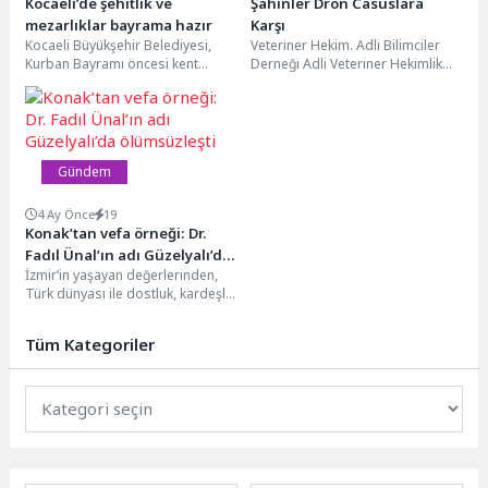
Kocaeli’de şehitlik ve
Şahinler Dron Casuslara
mezarlıklar bayrama hazır
Karşı
Kocaeli Büyükşehir Belediyesi,
Veteriner Hekim. Adli Bilimciler
Kurban Bayramı öncesi kent
Derneği Adli Veteriner Hekimlik
genelindeki mezarlık ve
Komisyon Başkanı Prof. Dr.
şehitliklerde bakım, onarım ve
Gültekin Yıldız ve...
temizlik...
Gündem
4 Ay Önce
19
Konak’tan vefa örneği: Dr.
Fadıl Ünal’ın adı Güzelyalı’da
İzmir’in yaşayan değerlerinden,
ölümsüzleşti
Türk dünyası ile dostluk, kardeşlik
ve iş birliğinin gelişmesine önemli
katkılar sunmuş...
Tüm Kategoriler