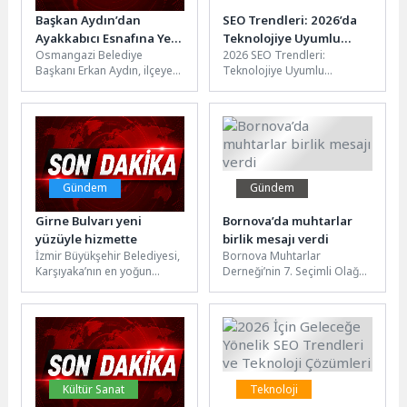
Başkan Aydın’dan
SEO Trendleri: 2026’da
Ayakkabıcı Esnafına Yeni
Teknolojiye Uyumlu
Osmangazi Belediye
2026 SEO Trendleri:
Yer Müjdesi
Pazarlama Stratejileri
Başkanı Erkan Aydın, ilçeye
Teknolojiye Uyumlu
daha etkin hizmet
Pazarlama Stratejileri SEO
sunabilmek amacıyla esnaf
dünyası sürekli değişiyor ve
ve mahalle ziyaretlerini...
gelişen teknolojiye ayak...
Gündem
Gündem
Girne Bulvarı yeni
Bornova’da muhtarlar
yüzüyle hizmette
birlik mesajı verdi
İzmir Büyükşehir Belediyesi,
Bornova Muhtarlar
Karşıyaka’nın en yoğun
Derneği’nin 7. Seçimli Olağan
ulaşım akslarından Girne
Genel Kurulu, Altındağ
Bulvarı’ndaki yenileme
Atatürk Kültür Merkezi STK
çalışmalarını tamamladı.
Yerleşkesi’nde geniş...
Ordu Bulvarı...
Kültür Sanat
Teknoloji