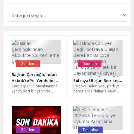
Gündem
Gündem
Başkan Çerçioğlu’ndan
Dalında Çürüyen Değil,
Akbük’te Yol Yenileme
Sofraya Ulaşan Bereket:
Çerçioğlu’nun öncülüğünde
Balçova Belediyesi, park ve
Çalışması
Balçova Belediyesinden
kentin dört bir yanında
bahçelerde dalında kalan
Türkiye’ye örnek bir
hayata geçirilen hizmet ve
zeytin ve turunçları
Dayanışma Hikâyesi
yatırımlar hız kesmeden
toplayarak üretime
devam ediyor.Kente...
dönüştürdü. Kent
Lokantası’nda...
Gündem
Teknoloji