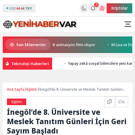
2
Kriptolar
USD
44.64 TRY
Son Eklenenler
n Kral Türkiye’nin ilk IMAX® animasyon filmi oluyor
M Lisa ve Dolu Kad
Teknoloji Haberleri
Yapay zekâ sosyal bilimcilere yeni kariy
Ana Sayfa
Eğitim
İnegöl’de 8. Üniversite ve Meslek Tanıtım Günleri
İçin Geri Sayım Başladı
Eğitim
0
İnegöl’de 8. Üniversite ve
Meslek Tanıtım Günleri İçin Geri
Sayım Başladı