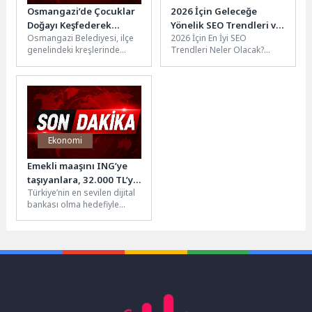
Osmangazi’de Çocuklar
2026 İçin Geleceğe
Doğayı Keşfederek
Yönelik SEO Trendleri ve
Osmangazi Belediyesi, ilçe
2026 İçin En İyi SEO
Öğrendi
Teknoloji Çözümleri
genelindeki kreşlerinde
Trendleri Neler Olacak?
eğitim gören öğrencilerini
2026 yılına girerken SEO
doğayla buluşturarak, ata
dünyasında yaşanması
binmeden atölye
beklenen...
çalışmalarına uzanan...
Ekonomi
Emekli maaşını ING’ye
taşıyanlara, 32.000 TL’ye
Türkiye’nin en sevilen dijital
varan nakit promosyon
bankası olma hedefiyle
fırsatı
ilerleyen ING Türkiye,
emeklilere sunduğu
promosyon tutarını artırdı....