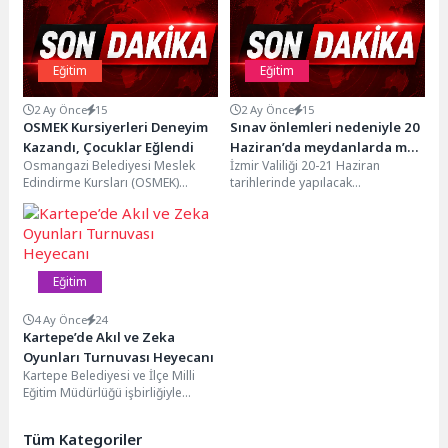
Eğitim
Eğitim
2 Ay Önce
15
2 Ay Önce
15
OSMEK Kursiyerleri Deneyim
Sınav önlemleri nedeniyle 20
Kazandı, Çocuklar Eğlendi
Haziran’da meydanlarda maç
Osmangazi Belediyesi Meslek
İzmir Valiliği 20-21 Haziran
yayını yapılamayacak
Edindirme Kursları (OSMEK)
tarihlerinde yapılacak
bünyesinde düzenlenen Okul
Yükseköğretim Kurumları Sınavı
Öncesi Çocuk Gelişimi Kursu’na
nedeniyle aday ve görevlilerin
katılan kursiyerler,...
sınav merkezlerine...
Eğitim
4 Ay Önce
24
Kartepe’de Akıl ve Zeka
Oyunları Turnuvası Heyecanı
Kartepe Belediyesi ve İlçe Milli
Eğitim Müdürlüğü işbirliğiyle
düzenlenen Akıl ve Zeka Oyunları
Turnuvası, Necip...
Tüm Kategoriler