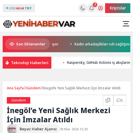
2
Kriptolar
USD
44.64 TRY
Son Eklenenler
 yerini yapay zekaya bırakıyor
Kadın arkadaşlıkları ruh sağlığını güçl
Teknoloji Haberleri
Kaspersky, GitHub Actions iş akışlarında
Ana Sayfa
Gündem
İnegöl’e Yeni Sağlık Merkezi İçin İmzalar Atıldı
Gündem
0
İnegöl’e Yeni Sağlık Merkezi
İçin İmzalar Atıldı
Beyaz Haber Ajansı
30 Mar 2026 15:20