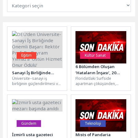
Eğitim
Kültür Sanat
DEÜ’den Üniversite-
6 Bölümden Oluşan
Sanayi İş Birliğinde
‘Hataların İnşası’, 20
Üniversite–sanayi iş
Florida’daki Surfside
Önemli Başarı: Rektör
Nisan Pazartesi 21.00’de
birliğinin güçlendirilmesi ve
apartman çöküşünden,
Prof. Dr. Bayram Yılmaz’a
National Geographic
bölgesel Ar-Ge
Bangkok’taki gökdelen
‘Üstün Hizmet Onur
Ekranlarında Başlıyor!
kapasitesinin artırılması
felaketine kadar büyük
Ödülü’
amacıyla Ege Bölgesi Sanayi
yapısal kazaları inceleyen
Odası ev...
‘Hataların İnşası’, bir...
Gündem
Teknoloji
İzmirli usta gazeteci
Mists of Pandaria