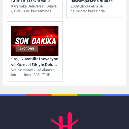
Günü’nü farkındalık
Bayrampaşa’da dualarla
Karşıyaka Belediyesi, Dünya
2009 yılında elim bir
etkinlikleriyle kutladı
anıldı
Çevre Günü kapsamında
helikopter kazasında
düzenlediği etkinliklerle
hayatını kaybeden Muhsin
sürdürülebilir bir gelecek
Yazıcıoğlu, vefatının 17. yıl
için farkındalık yarattı.
dönümünde Bayrampaşa...
Atölyelerden...
Ekonomi
SAS, Güvenilir İnovasyon
ve Küresel Etkiyle Dolu
Veri ve yapay zekâ alanının
50 Yılı Geride Bırakıyor
küresel lideri SAS, "THE
POWER TO KNOW®"
(Bilmenin Gücü) vizyonuyla...