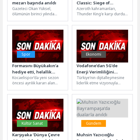
mezarı başında anıldı
Classic: Siege of
Gazeteci Okan Yüksel,
Azeroth kahramanları,
Orgrimmar Çıktı!
ölümünün birinci yılında
Thunder King'e karşı durdu
mezarı başında anıldı. İzmir
ancak şimdi Garrosh
Büyükşehir Belediyesi
Hellscream'in şahsında çok
Başkan Vekili Dr....
daha karanlık bir...
Spor
Ekonomi
Formasını Büyükakın’a
Vodafone’dan 5G’de
hediye etti, helallik
Enerji Verimliliğini
Kocaelispor’da yeni sezon
Türkiye’nin dijitalleşmesine
istedi
Yeniden Tanımlayan
öncesi ayrılık kararı alan
liderlik etme vizyonuyla
Teknoloji
Kaptan Gökhan Değirmenci
faaliyet gösteren Vodafone,
formasını Kocaeli Büyükşehir
şebeke altyapısını yeni
Belediye Başkanı...
teknolojilerle geliştirmeye
devam ediyor. Vodafone,...
Kültür Sanat
Gündem
Karşıyaka ‘Dünya Çevre
Muhsin Yazıcıoğlu