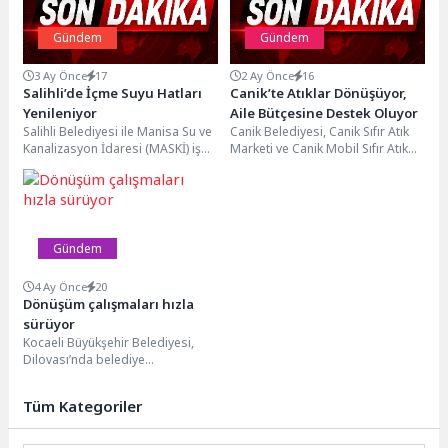
Gündem
Gündem
3 Ay Önce
17
2 Ay Önce
16
Salihli’de İçme Suyu Hatları
Canik’te Atıklar Dönüşüyor,
Yenileniyor
Aile Bütçesine Destek Oluyor
Salihli Belediyesi ile Manisa Su ve
Canik Belediyesi, Canik Sıfır Atık
Kanalizasyon İdaresi (MASKİ) iş
Marketi ve Canik Mobil Sıfır Atık
birliğinde yürütülen çalışmalar
Aracı'yla aile bütçesine katkı...
kapsamında, Şehitler...
Gündem
4 Ay Önce
20
Dönüşüm çalışmaları hızla
sürüyor
Kocaeli Büyükşehir Belediyesi,
Dilovası’nda belediye
hizmetlerinin daha hızlı ve sağlıklı
bir şekilde yürütülebilmesi
Tüm Kategoriler
amacıyla önemli...