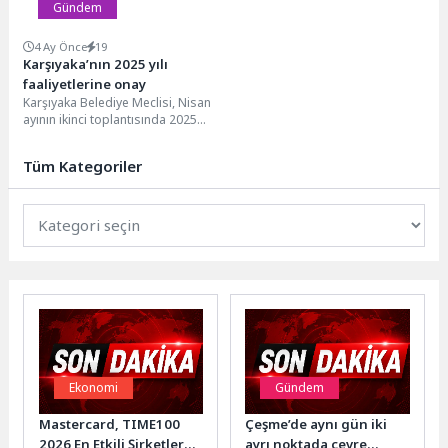
Gündem
4 Ay Önce
19
Karşıyaka’nın 2025 yılı
faaliyetlerine onay
Karşıyaka Belediye Meclisi, Nisan
ayının ikinci toplantısında 2025
Mali Yılı Faaliyet Raporu’nu
onayladı. Hayata geçirdikleri
Tüm Kategoriler
projelere...
Ekonomi
Gündem
Mastercard, TIME100
Çeşme’de aynı gün iki
2026 En Etkili Şirketler
ayrı noktada çevre