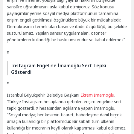
erişim ve internet yoluyla bilgi yayma hakkının bu şekilde
sansüre uğratılmasını asla kabul etmiyoruz. Söz konusu
paylaşımlar yerine sosyal medya platformunun tamamına
erişim engeli getirilmesi özgürlüklere büyük bir müdahaledir.
Demokrasinin temeli olan basın ve ifade özgürlüğü, bu şekilde
susturulamaz. Yapılan sansür uygulamaları, otoriter
yönetimlerin kullandığı bir baskı unsurudur ve kabul edilemez”
n
Instagram Engeline İmamoğlu Sert Tepki
Gösterdi
n
İstanbul Büyükşehir Belediye Başkanı
Ekrem İmamoğlu
,
Türkiye Instagram hesaplarına getirilen erişim engeline sert
tepki gösterdi. X hesabından açıklama yapan İmamoğlu,
“Sosyal medya; her kesimin ticaret, haberleşme dahil birçok
amaçla kullandığı bir platformdur. Bir sabah tüm ülkenin
kullandığı bir mecranın keyfi olarak kapanması kabul edilemez.