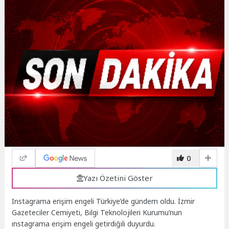
0
Yazı Özetini Göster
Instagrama erişim engeli Türkiye’de gündem oldu. İzmir
Gazeteciler Cemiyeti, Bilgi Teknolojileri Kurumu’nun
ınstagrama erişim engeli getirdiğili duyurdu.