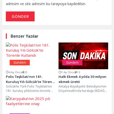
adresim ve site adresim bu tarayıcıya kaydedilsin.
GÖNDER
Benzer Yazılar
Gündem
Gündem
4 Ay Önce
25
1 Ay Önce
13
Polis Teşkilatı’nın 181.
Halk Ekmek 4 yılda 30 milyon
Kuruluş Yılı Gölcük’te Törenle
ekmek üretti
Gölcük’te Türk Polis Teşkilatı’nın
Antalya Büyükşehir Belediyesi’nin
Kutlandı
181. kuruluş yıldönümü törenle
Döşemealtı’nda kurduğu EKDAĞ
kutlandı.Türk Polis Teşkilatı’nın
Halk Ekmek Fabrikası 4 yılda 30
181. kuruluş yıl dönümü...
milyonu aşkın ekmek...