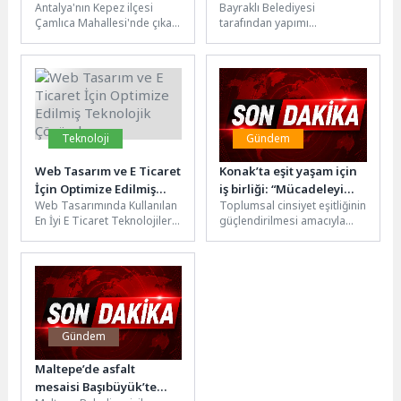
Antalya'nın Kepez ilçesi
Bayraklı Belediyesi
yangınına müdahale
Kompleksi Açılışı ve Araç
Çamlıca Mahallesi'nde çıkan
tarafından yapımı
Filosu Tanıtımına
orman yangınına Antalya
tamamlanan Ferdi Zeyrek
Katılacak
Büyükşehir Belediyesi
Spor Kompleksi hizmete
İtfaiyesi ve Orman Bölge...
açılıyor. Sporun, yeşil alanın
ve...
Teknoloji
Gündem
Web Tasarım ve E Ticaret
Konak’ta eşit yaşam için
İçin Optimize Edilmiş
iş birliği: “Mücadeleyi
Web Tasarımında Kullanılan
Toplumsal cinsiyet eşitliğinin
Teknolojik Çözümler
birlikte büyüteceğiz”
En İyi E Ticaret Teknolojileri
güçlendirilmesi amacıyla
Web tasarımı dünyasında e-
Konak Belediyesi ile Eşit
ticaret siteleri için
Yaşam Derneği arasında iş
kullanılan...
birliği protokolü...
Gündem
Maltepe’de asfalt
mesaisi Başıbüyük’te