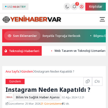
2
Kriptolar
USD
44.64 TRY
Son Eklenenler
atını Kaybetti: Kuzey Makedonya’da Toprağa Verilecek
Bilgesu Erenus
Teknoloji Haberleri
Web Tasarım ve Teknoloji Uzmanları İç
Ana Sayfa
Gündem
Instagram Neden Kapatıldı ?
Gündem
0
Instagram Neden Kapatıldı ?
Bilim Ve Sağlık Haber Ajansı
02 Ağu 2024 12:21
Güncelleme: 25 Mar 2026
21 Görüntüleme
2 dk.