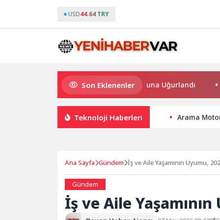
USD
44.64 TRY
Son Eklenenler
Bilgesu Erenus Son Yolculuğuna Uğurlandı
Osmangazi’d
Teknoloji Haberleri
Arama Motor
Ana Sayfa
Gündem
İş ve Aile Yaşamının Uyumu, 20
Gündem
İş ve Aile Yaşamının