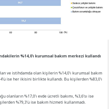
dakilerin %14,0’ı kurumsal bakım merkezi kullandı
lan ve istihdamda olan kişilerin %14,0’ı kurumsal bakım
’ü ise her ikisini birlikte kullandı. Bu kişilerden %83,0’ı
u olanların %17,0’ı evde ücretli bakımı, %3,6’sı ise
şilerden %79,3’ü ise bakım hizmeti kullanmadı.