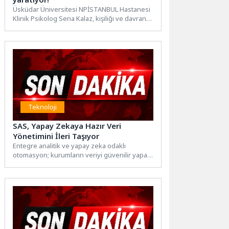
Üsküdar Üniversitesi NPİSTANBUL Hastanesi
Klinik Psikolog Sena Kalaz, kişiliği ve davranışı
hedef alan eleştirinin farkları...
Teknoloji
SAS, Yapay Zekaya Hazır Veri
Yönetimini İleri Taşıyor
Entegre analitik ve yapay zeka odaklı
otomasyon; kurumların veriyi güvenilir yapay
zekâ için ölçekli biçimde...