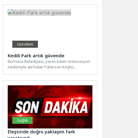
Gündem
Kedili Park artık güvende
Bornova Belediyesi, yarım kalan restorasyon
nedeniyle atıl kalan Paterson Köşkü
çevresindeki “Kedili Park” alanını
temizleyerek...
Sağlık
Eleştiride doğru yaklaşım fark
yaratıyor!