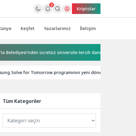
2
Kriptolar
Künye
Keşfet
Yazarlarımız
İletişim
i’nden ücretsiz üniversite tercih danışmanlığı
2 milyona y
ung Solve for Tomorrow programının yeni dönem başvuruları b
Tüm Kategoriler