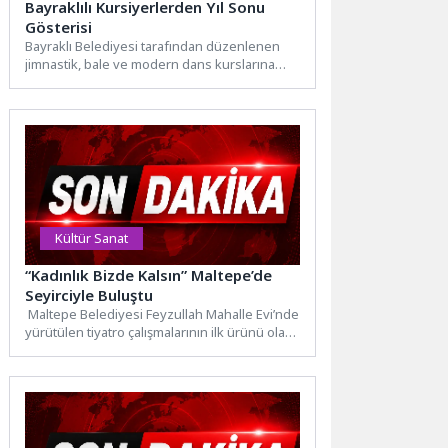
Bayraklılı Kursiyerlerden Yıl Sonu
Gösterisi
Bayraklı Belediyesi tarafından düzenlenen
jimnastik, bale ve modern dans kurslarına
katılan yüzlerce kursiyer, yıl sonu...
Kültür Sanat
“Kadınlık Bizde Kalsın” Maltepe’de
Seyirciyle Buluştu
Maltepe Belediyesi Feyzullah Mahalle Evi’nde
yürütülen tiyatro çalışmalarının ilk ürünü olan
“Kadınlık Bizde Kalsın” adlı...