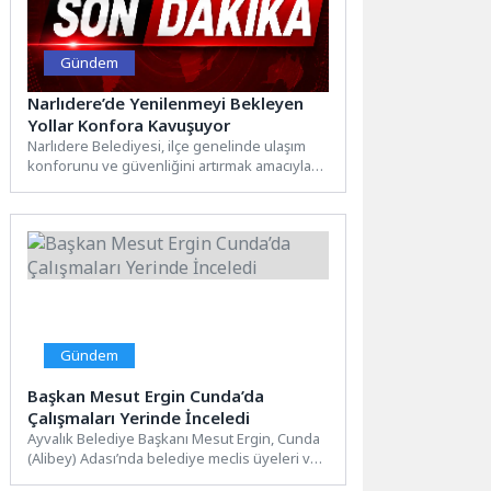
Gündem
Narlıdere’de Yenilenmeyi Bekleyen
Yollar Konfora Kavuşuyor
Narlıdere Belediyesi, ilçe genelinde ulaşım
konforunu ve güvenliğini artırmak amacıyla
yürüttüğü asfaltlama çalışmalarına hız
kesmeden...
Gündem
Başkan Mesut Ergin Cunda’da
Çalışmaları Yerinde İnceledi
Ayvalık Belediye Başkanı Mesut Ergin, Cunda
(Alibey) Adası’nda belediye meclis üyeleri ve
birim amirleriyle birlikte...