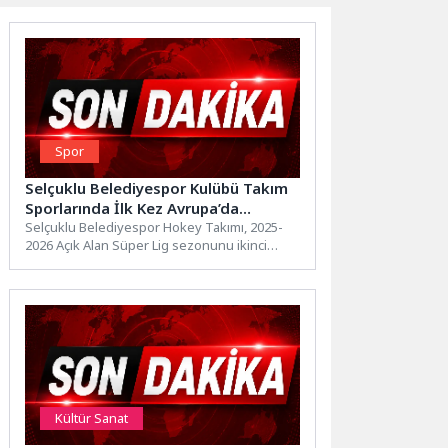
Spor
Selçuklu Belediyespor Kulübü Takım
Sporlarında İlk Kez Avrupa’da
Mücadele Edecek
Selçuklu Belediyespor Hokey Takımı, 2025-
2026 Açık Alan Süper Lig sezonunu ikinci
sırada tamamladı. Elde edilen sonuçla
Avrupa...
Kültür Sanat