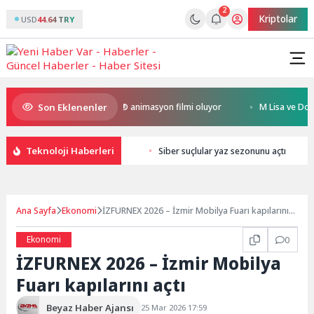
2
Kriptolar
USD
44.64 TRY
Son Eklenenler
Kral Türkiye’nin ilk IMAX® animasyon filmi oluyor
M Lisa ve Dolu Kade
Teknoloji Haberleri
Siber suçlular yaz sezonunu açtı
Ana Sayfa
Ekonomi
İZFURNEX 2026 – İzmir Mobilya Fuarı kapılarını
açtı
Ekonomi
0
İZFURNEX 2026 – İzmir Mobilya
Fuarı kapılarını açtı
Beyaz Haber Ajansı
25 Mar 2026 17:59