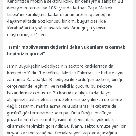
Kentimizde mobilya sektörü köklü bir deneyime sahiptir. Bu
deneyimin temeli ise 1861 yılında Mithat Paşa Meslek
Lisesi’nin kuruluşuna kadar uzanan üretim geleneğine
dayanmaktadır. Söz konusu birikim, bugün özellikle
Karabağlar’da yoğunlaşarak sektörün güçlü yapısını
oluşturmuştur” dedi.
“İzmir mobilyasının değerini daha yukarılara çıkarmak
hepimizin görevi”
İzmir Büyükşehir Belediyesi’nin sektöre katkılarında da
bahseden Yıldır, “Hedefimiz, Meslek Fabrikası ile birlikte aynı
zamanda Karabağlar Belediyesi ile kurduğumuz bir iş birliği
çerçevesinde, eğitimli ve nitelikli iş gücünü bu sektöre
kazandırmak olmuştur. Bu konuda olukça fazla da yol
aldığımızı söylemek isterim. Sektörümüz yalnızca üretimde
değil; tasarım, markalaşma ve uluslararası rekabette de
gücünü göstermektedir. Avrupa, Orta Doğu ve dünya
pazarlarında İzmir mobilyasının değerini daha yukarılara
çıkarmak hepimizin görevidir. Bu fuarın, sektörümüze yeni bir
vizyon kazandıracağına, firmalara yeni kapılar açacağına,