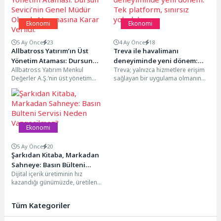
Ekonomi
Ekonomi
5 Ay Önce
23
4 Ay Önce
18
Allbatross Yatırım’ın Üst
Treva ile havalimanı
Yönetim Ataması: Dursun
deneyiminde yeni dönem:
Allbatross Yatırım Menkul
Treva; yalnızca hizmetlere erişim
Sevici’nin Genel Müdür
Tek platform, sınırsız
Değerler A.Ş.’nin üst yönetim
sağlayan bir uygulama olmanın
Olarak Atanmasına Karar
yolculuk
kadrosunda yeni bir
ötesinde, seyahat deneyimini
Verildi.
görevlendirme yapıldı. Eylül
uçtan uca orkestra eden...
2025’ten bu...
Ekonomi
5 Ay Önce
20
Şarkıdan Kitaba, Markadan
Sahneye: Basın Bülteni
Dijital içerik üretiminin hız
Servisi Neden Vazgeçilmez?
kazandığı günümüzde, üretilen
çalışmaların doğru kitleye
ulaşması en az içerik üretimi...
Tüm Kategoriler