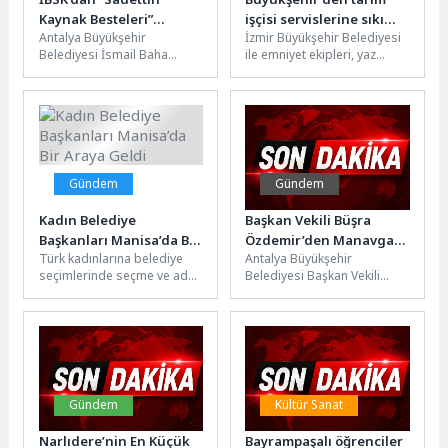
Kaynak Besteleri”
işçisi servislerine sıkı
Antalya Büyükşehir
İzmir Büyükşehir Belediyesi
konseri
denetim
Belediyesi İsmail Baha
ile emniyet ekipleri, yaz
Sürelsan Konservatuvarı
aylarında tarım işçisi
Türk Sanat Müziği İcra
hareketliliğinin arttığı
Heyeti, “Sadettin Kaynak
Torbalı'da ortak denetim...
Besteleri”...
Gündem
Gündem
Kadın Belediye
Başkan Vekili Büşra
Başkanları Manisa’da Bir
Özdemir’den Manavgat’a
Türk kadınlarına belediye
Antalya Büyükşehir
Araya Geldi
müjde
seçimlerinde seçme ve aday
Belediyesi Başkan Vekili
olma hakkının tanınmasının
Büşra Özdemir, Manavgat’ta
yıl dönümünde Manisa, 5.
muhtarlarla bir araya geldi.
Türkiye...
Başkan Vekili Özdemir,...
Gündem
Kültür Sanat
Narlıdere’nin En Küçük
Bayrampaşalı öğrenciler