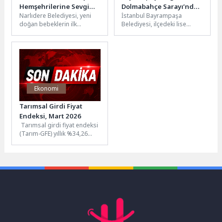
Hemşehrilerine Sevgi
Dolmabahçe Sarayı’nda
Narlıdere Belediyesi, yeni
İstanbul Bayrampaşa
Dolu Hoş Geldin
tarihle buluşuyor
doğan bebeklerin ilk
Belediyesi, ilçedeki lise
ihtiyaçlarına katkı sunmaya
öğrencilerini Dolmabahçe
ve ailelerin bu özel
Sarayı’nda tarih yolculuğuna
yolculuğunda yanlarında...
çıkarıyor. Gençlerin tarih ve
kültür...
Ekonomi
Tarımsal Girdi Fiyat
Endeksi, Mart 2026
Tarımsal girdi fiyat endeksi
(Tarım-GFE) yıllık %34,26
arttı, aylık %3,89 arttıTarım-
GFE'de (2020=100), 2026 yılı
Mart...