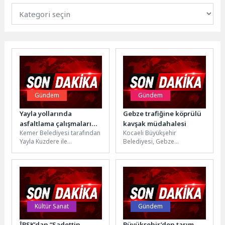
Gündem
Gündem
Yayla yollarında
Gebze trafiğine köprülü
asfaltlama çalışmaları
kavşak müdahalesi
Kemer Belediyesi tarafından
Kocaeli Büyükşehir
başladı
Yayla Kuzdere ile
Belediyesi, Gebze
Bölücekdibi yolunda
bölgesindeki dev ulaşım
yürütülen çalışmalar
yatırımı olan “Eskihisar
kapsamında, yolun daha
Feribot Yolu-Cengiz Topel
güvenli ve...
Caddesi Kesişimi...
Kültür Sanat
Gündem
İBSK’dan “Sadettin
Büyükşehir’den tarım