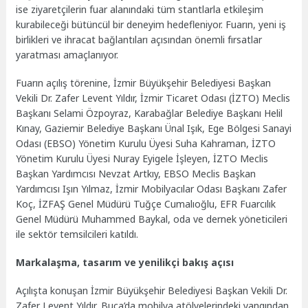
ise ziyaretçilerin fuar alanındaki tüm stantlarla etkileşim
kurabileceği bütüncül bir deneyim hedefleniyor. Fuarın, yeni iş
birlikleri ve ihracat bağlantıları açısından önemli fırsatlar
yaratması amaçlanıyor.
Fuarın açılış törenine, İzmir Büyükşehir Belediyesi Başkan
Vekili Dr. Zafer Levent Yıldır, İzmir Ticaret Odası (İZTO) Meclis
Başkanı Selami Özpoyraz, Karabağlar Belediye Başkanı Helil
Kınay, Gaziemir Belediye Başkanı Ünal Işık, Ege Bölgesi Sanayi
Odası (EBSO) Yönetim Kurulu Üyesi Suha Kahraman, İZTO
Yönetim Kurulu Üyesi Nuray Eyigele İşleyen, İZTO Meclis
Başkan Yardımcısı Nevzat Artkıy, EBSO Meclis Başkan
Yardımcısı Işın Yılmaz, İzmir Mobilyacılar Odası Başkanı Zafer
Koç, İZFAŞ Genel Müdürü Tuğçe Cumalıoğlu, EFR Fuarcılık
Genel Müdürü Muhammed Baykal, oda ve dernek yöneticileri
ile sektör temsilcileri katıldı.
Markalaşma, tasarım ve yenilikçi bakış açısı
Açılışta konuşan İzmir Büyükşehir Belediyesi Başkan Vekili Dr.
Zafer Levent Yıldır, Buca’da mobilya atölyelerindeki yangından