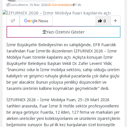
Güncelleme: 25 Mar 2026
20 Görüntüleme
7 dk.
0
Yazı Özetini Göster
İzmir Büyükşehir Belediyesi’nin ev sahipliğinde, EFR Fuarcılık
tarafından Fuar İzmir’de düzenlenen İZFURNEX 2026 – İzmir
Mobilya Fuarı törenle kapılarını açtı. Açılışta konuşan İzmir
Büyükşehir Belediyesi Başkan Vekili Dr. Zafer Levent Yıldır,
“İnancımız odur ki İzmir mobilya sektörü, sahip olduğu üretim
kabiliyeti ve girişimci ruhuyla global pazarlarda çok daha güçlü
bir yer alacaktır. Bunun yoluysa yenilikçi düşünceden ve
tasarımı üretimin kalbine koymaktan geçmektedir” dedi.
İZFURNEX 2026 – İzmir Mobilya Fuarı, 25–29 Mart 2026
tarihleri arasında, Fuar İzmir B Hol’de sektör profesyonellerini
bir araya getiriyor. Fuarda, 12 ilden, 127 firma ve markaları yer
alırken üreticiler yeni koleksiyonlarını ve ürünlerini ziyaretçilerin
beğenisine sunuyor. Bu yıl ilk kez kurgulanan özel konseptle