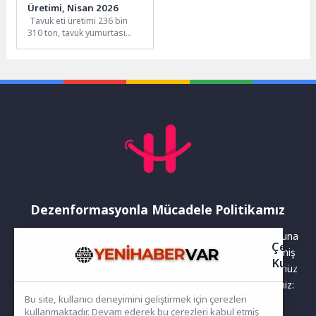
Üretimi, Nisan 2026
Tavuk eti üretimi 236 bin
310 ton, tavuk yumurtası
üretimi 1,84 milyar adet
olarak gerçekleştiNisan...
Dezenformasyonla Mücadele Politikamız
Yayınlanan haberler doğruluk ilkesi gözetilerek hazırlanır. Buna
Çerez
rağmen bazı içeriklerde eksik, hatalı veya güncelliğini yitirmiş
Kullanı
bilgiler bulunabilir.Yanlış veya yanıltıcı olduğunu düşündüğünüz
haberleri aşağıdaki iletişim kanallarından bize bildirebilirsiniz:
Bu site, kullanıcı deneyimini geliştirmek için çerezleri
kullanmaktadır. Devam ederek bu çerezleri kabul etmiş