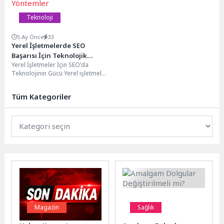
Teknoloji
5 Ay Önce
33
Yerel İşletmelerde SEO
Başarısı İçin Teknolojik
Yerel İşletmeler İçin SEO'da
Yöntemler
Teknolojinin Gücü Yerel işletmeler
için SEO, dijital pazarlama
stratejilerinde büyük bir...
Tüm Kategoriler
Magazin
Sağlık