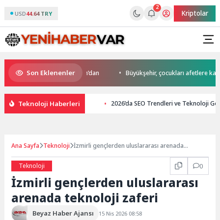
2
Kriptolar
USD
44.64 TRY
Son Eklenenler
’da start Başkan Büyükakın’dan
Büyükşehir, çocukları afetlere karşı bil
Teknoloji Haberleri
2026’da SEO Trendleri ve Teknoloji Gel
Ana Sayfa
Teknoloji
İzmirli gençlerden uluslararası arenada
teknoloji zaferi
Teknoloji
0
İzmirli gençlerden uluslararası
arenada teknoloji zaferi
Beyaz Haber Ajansı
15 Nis 2026 08:58