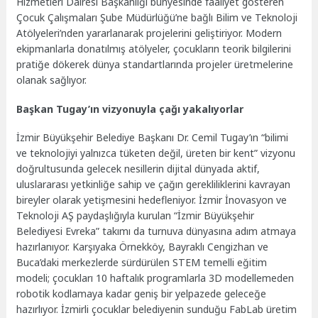
Hizmetleri Dairesi Başkanlığı bünyesinde faaliyet gösteren
Çocuk Çalışmaları Şube Müdürlüğü’ne bağlı Bilim ve Teknoloji
Atölyeleri’nden yararlanarak projelerini geliştiriyor. Modern
ekipmanlarla donatılmış atölyeler, çocukların teorik bilgilerini
pratiğe dökerek dünya standartlarında projeler üretmelerine
olanak sağlıyor.
Başkan Tugay’ın vizyonuyla çağı yakalıyorlar
İzmir Büyükşehir Belediye Başkanı Dr. Cemil Tugay’ın “bilimi
ve teknolojiyi yalnızca tüketen değil, üreten bir kent” vizyonu
doğrultusunda gelecek nesillerin dijital dünyada aktif,
uluslararası yetkinliğe sahip ve çağın gerekliliklerini kavrayan
bireyler olarak yetişmesini hedefleniyor. İzmir İnovasyon ve
Teknoloji AŞ paydaşlığıyla kurulan “İzmir Büyükşehir
Belediyesi Evreka” takımı da turnuva dünyasına adım atmaya
hazırlanıyor. Karşıyaka Örnekköy, Bayraklı Cengizhan ve
Buca’daki merkezlerde sürdürülen STEM temelli eğitim
modeli; çocukları 10 haftalık programlarla 3D modellemeden
robotik kodlamaya kadar geniş bir yelpazede geleceğe
hazırlıyor. İzmirli çocuklar belediyenin sunduğu FabLab üretim