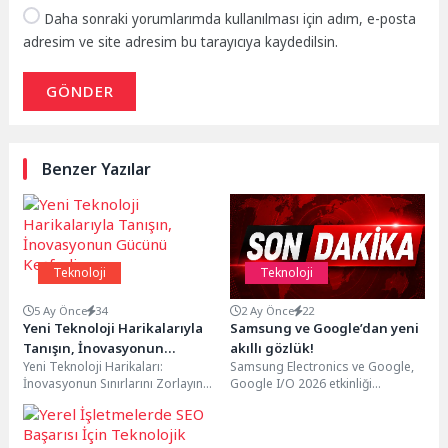
Daha sonraki yorumlarımda kullanılması için adım, e-posta
adresim ve site adresim bu tarayıcıya kaydedilsin.
GÖNDER
Benzer Yazılar
Teknoloji
Teknoloji
5 Ay Önce
34
2 Ay Önce
22
Yeni Teknoloji Harikalarıyla
Samsung ve Google’dan yeni
Tanışın, İnovasyonun
akıllı gözlük!
Yeni Teknoloji Harikaları:
Samsung Electronics ve Google,
Gücünü Keşfedin.
İnovasyonun Sınırlarını Zorlayın
Google I/O 2026 etkinliği
Teknoloji geliştikçe hayatımızın
kapsamında, gözlük alanındaki iş
hemen her alanında önemli
ortakları Gentle Monster...
değişiklikler ve...