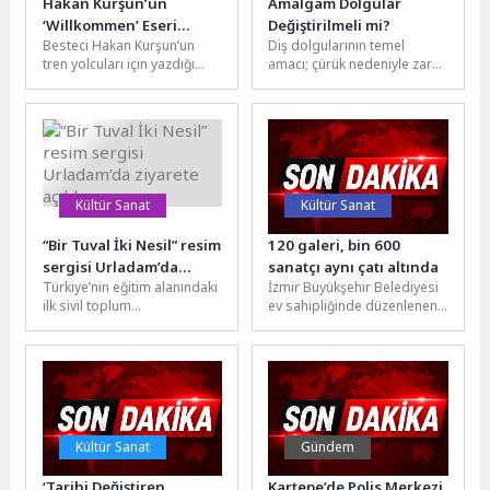
Hakan Kurşun’un
Amalgam Dolgular
‘Willkommen’ Eseri
Değiştirilmeli mi?
Besteci Hakan Kurşun’un
Diş dolgularının temel
Hanau Tren
tren yolcuları için yazdığı
amacı; çürük nedeniyle zarar
İstasyonu’ndaki
Willkommen ve Auf
gören diş dokusunu
Kamusal Sanat
Wiedersehen isimli
onarmak, çiğneme
Projesinde Yer Alıyor
parçaları, Hanau am...
fonksiyonunu korumak ve...
Kültür Sanat
Kültür Sanat
“Bir Tuval İki Nesil” resim
120 galeri, bin 600
sergisi Urladam’da
sanatçı aynı çatı altında
Türkiye’nin eğitim alanındaki
İzmir Büyükşehir Belediyesi
ziyarete açıldı
ilk sivil toplum
ev sahipliğinde düzenlenen
kuruluşlarından Darüşşafaka
Denizbank 3. İAAF İzmir
Cemiyeti, kuşaklar arası
Sanat Fuarı, Fuar İzmir’de
dayanışmayı sanatın
kapılarını...
evrensel diliyle...
Kültür Sanat
Gündem
‘Tarihi Değiştiren
Kartepe’de Polis Merkezi