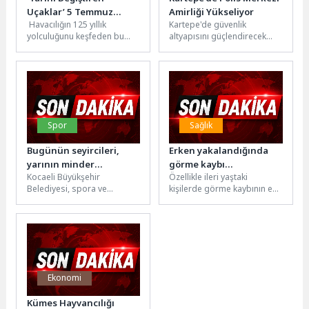
Uçaklar’ 5 Temmuz
Amirliği Yükseliyor
Havacılığın 125 yıllık
Kartepe'de güvenlik
Pazar 21.00’de National
yolculuğunu keşfeden bu
altyapısını güçlendirecek
Geographic
belgesel, ikonik uçakların
Polis Merkezi Amirliği
Ekranlarında Başlıyor!
dünyamızı nasıl kökten
projesinde çalışmalar tüm
değiştirdiğini ve bu...
hızıyla devam ediyor.
Kartepe Belediye...
Spor
Sağlık
Bugünün seyircileri,
Erken yakalandığında
yarının minder
görme kaybı
Kocaeli Büyükşehir
Özellikle ileri yaştaki
kahramanları
korunabiliyor, hatta…
Belediyesi, spora ve
kişilerde görme kaybının en
sporcuya verdiği yatırımlarla
önemli nedenleri arasında
yarının başarılı millilerini
gösterilen sarı nokta
yetiştirirken, kentte
hastalığı dünya...
düzenlediği
organizasyonlarla...
Ekonomi
Kümes Hayvancılığı