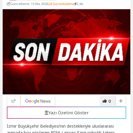
Güncelleme: 15 Nis 2026
24 Görüntüleme
2 dk.
0
Yazı Özetini Göster
İzmir Büyükşehir Belediyesi’nin destekleriyle uluslararası
arenada boy gösteren 8056 Laissez Faire robotik takımı,