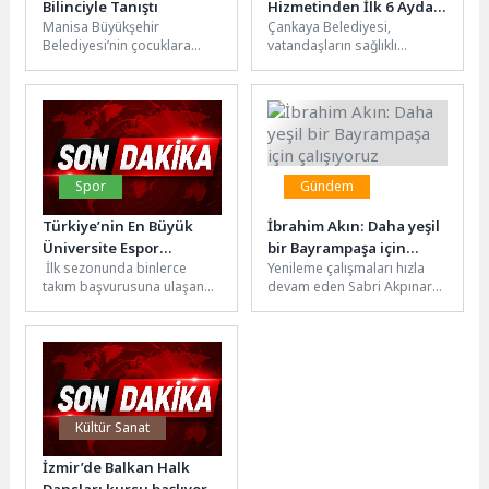
Bilinciyle Tanıştı
Hizmetinden İlk 6 Ayda
Manisa Büyükşehir
Çankaya Belediyesi,
291 Kişi Faydalandı
Belediyesi’nin çocuklara
vatandaşların sağlıklı
çevre bilinci kazandırmak
yaşama erişimini
amacıyla hayata geçirdiği
kolaylaştırmak amacıyla
“Doğa Dedektifleri İş
önemli bir hizmeti daha
Başında” eğitim...
hayata geçirdi. Belediye,...
Spor
Gündem
Türkiye’nin En Büyük
İbrahim Akın: Daha yeşil
Üniversite Espor
bir Bayrampaşa için
İlk sezonunda binlerce
Yenileme çalışmaları hızla
Turnuvası PMCC Sezon 2
çalışıyoruz
takım başvurusuna ulaşan
devam eden Sabri Akpınar
Başlıyor
PMCC, ikinci sezonunda
Parkı’nda incelemelerde
daha geniş bir katılım ve
bulunan Bayrampaşa
daha...
Belediye Başkan Vekili
İbrahim...
Kültür Sanat
İzmir’de Balkan Halk
Dansları kursu başlıyor