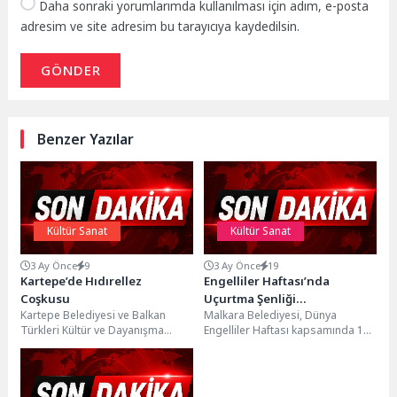
Daha sonraki yorumlarımda kullanılması için adım, e-posta
adresim ve site adresim bu tarayıcıya kaydedilsin.
GÖNDER
Benzer Yazılar
Kültür Sanat
Kültür Sanat
3 Ay Önce
9
3 Ay Önce
19
Kartepe’de Hıdırellez
Engelliler Haftası’nda
Coşkusu
Uçurtma Şenliği
Kartepe Belediyesi ve Balkan
Malkara Belediyesi, Dünya
Gerçekleştirildi
Türkleri Kültür ve Dayanışma
Engelliler Haftası kapsamında 12
Derneği iş birliğiyle düzenlenen
Mayıs 2026 Salı günü Karaiğdemir
Hıdırellez Şenlikleri, Sarımeşe...
Barajı Piknik Alanı’nda...