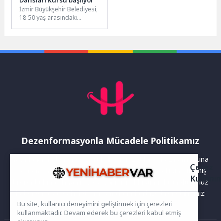
İzmir Büyükşehir Belediyesi,
18-50 yaş arasındaki
vatandaşlar için ücretsiz
Balkan Halk Dansları kursu
açıyor. Başvurular...
Dezenformasyonla Mücadele Politikamız
Yayınlanan haberler doğruluk ilkesi gözetilerek hazırlanır. Buna
Çerez
rağmen bazı içeriklerde eksik, hatalı veya güncelliğini yitirmiş
Kullanı
bilgiler bulunabilir.Yanlış veya yanıltıcı olduğunu düşündüğünüz
haberleri aşağıdaki iletişim kanallarından bize bildirebilirsiniz:
Bu site, kullanıcı deneyimini geliştirmek için çerezleri
kullanmaktadır. Devam ederek bu çerezleri kabul etmiş