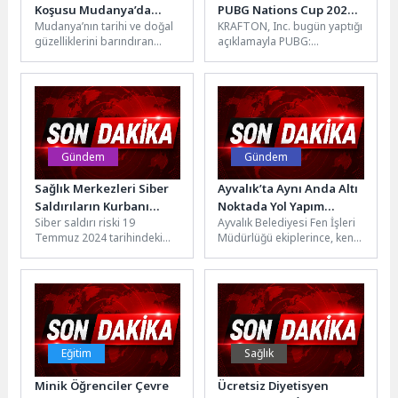
Koşusu Mudanya’da
PUBG Nations Cup 2026
Mudanya’nın tarihi ve doğal
KRAFTON, Inc. bugün yaptığı
Rekor Katılımla
Rekor İzlenme
güzelliklerini barındıran
açıklamayla PUBG:
Gerçekleşti
Sayılarıyla Sona Erdi
parkurlarda düzenlenen
BATTLEGROUNDS için
DOCA Tirilye Ultra, 25 farklı
Seul’de düzenlenen
şehirden 1040...
uluslararası espor
turnuvası PUBG Nations
Cup (PNC) 2026'nın yeni
rekorlara imza...
Gündem
Gündem
Sağlık Merkezleri Siber
Ayvalık’ta Aynı Anda Altı
Saldırıların Kurbanı
Noktada Yol Yapım
Siber saldırı riski 19
Ayvalık Belediyesi Fen İşleri
Olma Riski Taşıyor!
Çalışması
Temmuz 2024 tarihindeki
Müdürlüğü ekiplerince, kent
internet kaosu ile bir kez
genelinde sürdürülen planlı
daha gündeme geldi....
üstyapı çalışmaları
kapsamında Ali Çetinkaya...
Eğitim
Sağlık
Minik Öğrenciler Çevre
Ücretsiz Diyetisyen