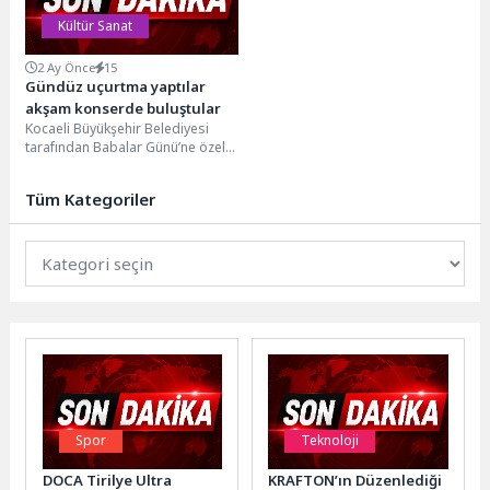
Kültür Sanat
2 Ay Önce
15
Gündüz uçurtma yaptılar
akşam konserde buluştular
Kocaeli Büyükşehir Belediyesi
tarafından Babalar Günü’ne özel
düzenlenen “O Benim
Kahramanım” etkinlikleri, hafta
Tüm Kategoriler
sonu boyunca...
Spor
Teknoloji
DOCA Tirilye Ultra
KRAFTON’ın Düzenlediği