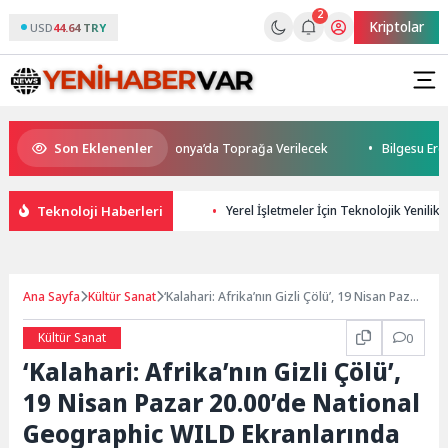
2
Kriptolar
USD
44.64 TRY
Son Eklenenler
ını Kaybetti: Kuzey Makedonya’da Toprağa Verilecek
Bilgesu Erenus 
Teknoloji Haberleri
Yerel İşletmeler İçin Teknolojik Yenilikl
Ana Sayfa
Kültür Sanat
‘Kalahari: Afrika’nın Gizli Çölü’, 19 Nisan Pazar
20.00’de National Geographic WILD
Ekranlarında İzleyicilerle Buluşuyor!
Kültür Sanat
0
‘Kalahari: Afrika’nın Gizli Çölü’,
19 Nisan Pazar 20.00’de National
Geographic WILD Ekranlarında