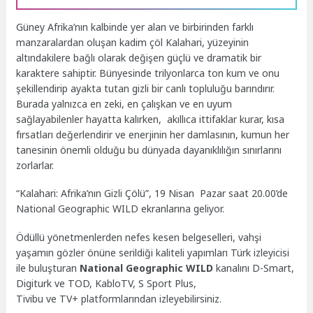
Güney Afrika’nın kalbinde yer alan ve birbirinden farklı
manzaralardan oluşan kadim çöl Kalahari, yüzeyinin
altındakilere bağlı olarak değişen güçlü ve dramatik bir
karaktere sahiptir. Bünyesinde trilyonlarca ton kum ve onu
şekillendirip ayakta tutan gizli bir canlı topluluğu barındırır.
Burada yalnızca en zeki, en çalışkan ve en uyum
sağlayabilenler hayatta kalırken, akıllıca ittifaklar kurar, kısa
fırsatları değerlendirir ve enerjinin her damlasının, kumun her
tanesinin önemli olduğu bu dünyada dayanıklılığın sınırlarını
zorlarlar.
“Kalahari: Afrika’nın Gizli Çölü”, 19 Nisan Pazar saat 20.00’de
National Geographic WILD ekranlarına geliyor.
Ödüllü yönetmenlerden nefes kesen belgeselleri, vahşi
yaşamın gözler önüne serildiği kaliteli yapımları Türk izleyicisi
ile buluşturan
National Geographic WILD
kanalını D-Smart,
Digiturk ve TOD, KabloTV, S Sport Plus,
Tivibu ve TV+ platformlarından izleyebilirsiniz.