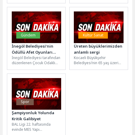
getiren prestijli bir
sürdüren ING Türkiye, 2026
organizasyona ev sahipliği
yılının ilk yarısına ilişkin...
yaptı....
Gündem
Kültür Sanat
İnegöl Belediyesi’nin
Üreten büyüklerimizden
Ödüllü Afet Oyunları
anlamlı sergi
İnegöl Belediyesi tarafından
Kocaeli Büyükşehir
Erişime Açıldı
düzenlenen Çocuk Odaklı
Belediyesi’nin 65 yaş üzeri
Afet Temalı Dijital Oyun
vatandaşların sosyal hayata
Yarışmasında dereceye
aktif katılımını desteklemek
giren 3 oyun...
amacıyla hayata geçirdiği...
Spor
Şampiyonluk Yolunda
Kritik Galibiyet
BAL Ligi 22. haftasında
evinde MES Yapı
Bozanspor’u ağırlayan