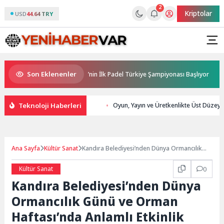
2
Kriptolar
USD
44.64 TRY
Son Eklenenler
a Sponsorluğunda Türkiye’nin İlk Padel Türkiye Şampiyonası Başlıyor
Teknoloji Haberleri
Oyun, Yayın ve Üretkenlikte Üst Düzey
Ana Sayfa
Kültür Sanat
Kandıra Belediyesi’nden Dünya Ormancılık
Günü ve Orman Haftası’nda Anlamlı Etkinlik
Kültür Sanat
0
Kandıra Belediyesi’nden Dünya
Ormancılık Günü ve Orman
Haftası’nda Anlamlı Etkinlik