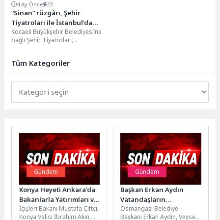
4 Ay Önce
23
“Sinan” rüzgârı, Şehir
Tiyatroları ile İstanbul’da
Kocaeli Büyükşehir Belediyesi’ne
esiyor
bağlı Şehir Tiyatroları,
Osmanlı’nın büyük mimarı Mimar
Sinan’ın hayatını konu alan
Tüm Kategoriler
“Sinan”...
Gündem
Gündem
Konya Heyeti Ankara’da
Başkan Erkan Aydın
Bakanlarla Yatırımları ve
Vatandaşların
İçişleri Bakanı Mustafa Çiftçi,
Osmangazi Belediye
Projeleri Değerlendirdi
Taleplerini Yerinde
Konya Valisi İbrahim Akın, AK
Başkanı Erkan Aydın, Veysel
Dinledi