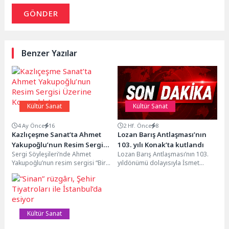
GÖNDER
Benzer Yazılar
Kültür Sanat
Kültür Sanat
4 Ay Önce
16
2 Hf. Önce
8
Kazlıçeşme Sanat’ta Ahmet
Lozan Barış Antlaşması’nın
Yakupoğlu’nun Resim Sergisi
103. yılı Konak’ta kutlandı
Sergi Söyleşileri’nde Ahmet
Lozan Barış Antlaşması’nın 103.
Üzerine Konuşuldu!
Yakupoğlu’nun resim sergisi “Bir
yıldönümü dolayısıyla İsmet
Hezarfenin İzleri” hakkında
İnönü Anı Evi’nde düzenlenen
konuşuldu. Serginin küratörü
törende konuşan Başkan Mutlu,...
Erkan Doğanay’ın...
Kültür Sanat