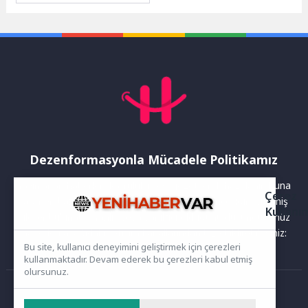
Kahramankazan
Belediyespor, sahadan 1-0
galip ayrılarak...
Dezenformasyonla Mücadele Politikamız
Yayınlanan haberler doğruluk ilkesi gözetilerek hazırlanır. Buna
Çerez
rağmen bazı içeriklerde eksik, hatalı veya güncelliğini yitirmiş
Kullanı
bilgiler bulunabilir.Yanlış veya yanıltıcı olduğunu düşündüğünüz
haberleri aşağıdaki iletişim kanallarından bize bildirebilirsiniz:
Bu site, kullanıcı deneyimini geliştirmek için çerezleri
kullanmaktadır. Devam ederek bu çerezleri kabul etmiş
olursunuz.
Ana Sayfa