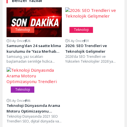
Benzer Yazılar
Teknoloji
Teknoloji
3 Ay Önce
26
5 Ay Önce
31
Samsung’dan 24 saatte klima
2026: SEO Trendleri ve
kurulumu ile ‘Yaza Merhaba’
Teknolojik Gelişmeler
Samsung, yaz sıcakları
2026'da SEO Trendleri ve
kampanyası
başlamadan serinliğe hızlıca
Yükselen Teknolojiler 2026'ya
kavuşmak isteyenler için yeni bir
yaklaşırken, dijital pazarlama
kampanya hayata geçiriyor. 31...
dünyasında SEO trendlerinde ve
yükselen...
Teknoloji
5 Ay Önce
86
Teknoloji Dünyasında Arama
Motoru Optimizasyonu
Teknoloji Dünyasında 2021 SEO
Trendleri
Trendleri SEO, dijital dünyada var
olmanın ve rekabetçi olmanın