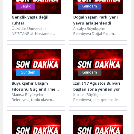
Sağlık
Gündem
Gençlik yaşta değil,
Doğal Yaşam Parkı yeni
ruhta!
yavrularla şenlendi
Üsküdar Üniversitesi
Antalya Büyükşehir
NPİSTANBUL Hastanesi
Belediyesi Doğal Yaşam
Psikiyatri Uzmanı Dr. Günay
Parkı'nda turako, ara
Hajiyeva, ruhsal yaş ile
papağan, jako papağan,
kronolojik yaşın farkı;...
zebra, midilli ve alageyik...
Gündem
Gündem
Büyükşehir Ulaşım
İzmit 17 Ağustos Bulvarı
Filosunu Güçlendirmeye
baştan sona yenileniyor
Manisa Büyükşehir
Kocaeli Büyükşehir
Devam Ediyor
Belediyesi, toplu ulaşım
Belediyesi, kent genelinde
hizmetlerinin kalitesini
ulaşım konforunu artırmak
artırmak amacıyla araç
ve mevcut yolların kullanım
filosunu güçlendirmeye
ömrünü uzatmak amacıyla...
devam ediyor. Cumhuriyet...