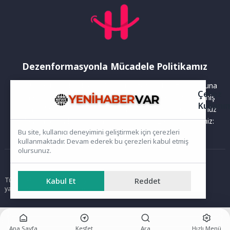
Dezenformasyonla Mücadele Politikamız
Yayınlanan haberler doğruluk ilkesi gözetilerek hazırlanır. Buna
Çerez
rağmen bazı içeriklerde eksik, hatalı veya güncelliğini yitirmiş
Kullanı
bilgiler bulunabilir.Yanlış veya yanıltıcı olduğunu düşündüğünüz
haberleri aşağıdaki iletişim kanallarından bize bildirebilirsiniz:
Bu site, kullanıcı deneyimini geliştirmek için çerezleri
kullanmaktadır. Devam ederek bu çerezleri kabul etmiş
olursunuz.
Ana Sayfa
Tüm hakları saklıdır. Sitede yer alan içerikler izinsiz kopyalanamaz,
Kabul Et
Reddet
yayımlanamaz ve kullanılamaz.
Ana Sayfa
Keşfet
Ara
Hızlı Menü