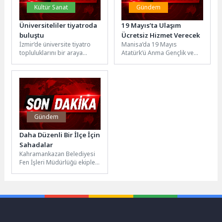
Kültür Sanat
Gündem
Üniversiteliler tiyatroda
19 Mayıs’ta Ulaşım
buluştu
Ücretsiz Hizmet Verecek
İzmir’de üniversite tiyatro
Manisa’da 19 Mayıs
topluluklarını bir araya
Atatürk’ü Anma Gençlik ve
getiren “Aynı Işığın Altında”
Spor Bayramı boyunca,
Üniversite Tiyatro Festivali,
Büyükşehir Belediyesi ve
Güzelyalı Nazım...
MANULAŞ’a ait...
Gündem
Daha Düzenli Bir İlçe İçin
Sahadalar
Kahramankazan Belediyesi
Fen İşleri Müdürlüğü ekipleri,
ilçe genelinde ulaşım
konforunu artırmak ve kent
estetiğini güçlendirmek...