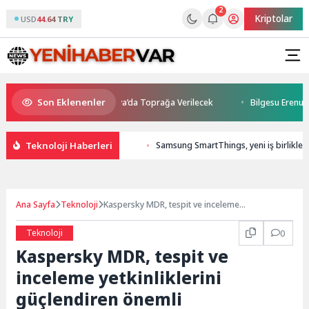
2
Kriptolar
USD
44.64 TRY
Son Eklenenler
Kaybetti: Kuzey Makedonya’da Toprağa Verilecek
Bilgesu Erenus Son 
Teknoloji Haberleri
Samsung SmartThings, yeni iş birlikleri
Ana Sayfa
Teknoloji
Kaspersky MDR, tespit ve inceleme
yetkinliklerini güçlendiren önemli
güncellemelerle yenilendi
Teknoloji
0
Kaspersky MDR, tespit ve
inceleme yetkinliklerini
güçlendiren önemli