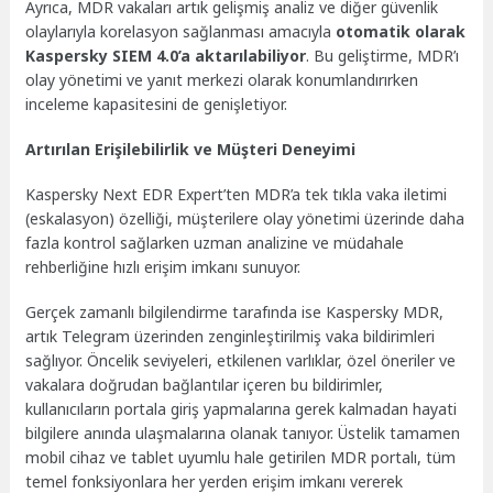
Ayrıca, MDR vakaları artık gelişmiş analiz ve diğer güvenlik
olaylarıyla korelasyon sağlanması amacıyla
otomatik olarak
Kaspersky SIEM 4.0’a aktarılabiliyor
. Bu geliştirme, MDR’ı
olay yönetimi ve yanıt merkezi olarak konumlandırırken
inceleme kapasitesini de genişletiyor.
Artırılan Erişilebilirlik ve Müşteri Deneyimi
Kaspersky Next EDR Expert’ten MDR’a tek tıkla vaka iletimi
(eskalasyon) özelliği, müşterilere olay yönetimi üzerinde daha
fazla kontrol sağlarken uzman analizine ve müdahale
rehberliğine hızlı erişim imkanı sunuyor.
Gerçek zamanlı bilgilendirme tarafında ise Kaspersky MDR,
artık Telegram üzerinden zenginleştirilmiş vaka bildirimleri
sağlıyor. Öncelik seviyeleri, etkilenen varlıklar, özel öneriler ve
vakalara doğrudan bağlantılar içeren bu bildirimler,
kullanıcıların portala giriş yapmalarına gerek kalmadan hayati
bilgilere anında ulaşmalarına olanak tanıyor. Üstelik tamamen
mobil cihaz ve tablet uyumlu hale getirilen MDR portalı, tüm
temel fonksiyonlara her yerden erişim imkanı vererek