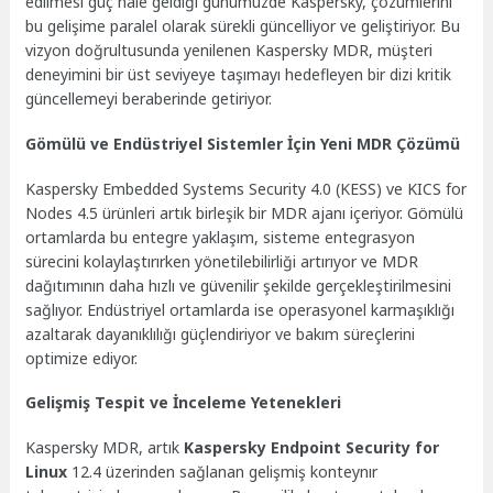
edilmesi güç hale geldiği günümüzde Kaspersky, çözümlerini
bu gelişime paralel olarak sürekli güncelliyor ve geliştiriyor. Bu
vizyon doğrultusunda yenilenen Kaspersky MDR, müşteri
deneyimini bir üst seviyeye taşımayı hedefleyen bir dizi kritik
güncellemeyi beraberinde getiriyor.
Gömülü ve Endüstriyel Sistemler İçin Yeni MDR Çözümü
Kaspersky Embedded Systems Security 4.0 (KESS) ve KICS for
Nodes 4.5 ürünleri artık birleşik bir MDR ajanı içeriyor. Gömülü
ortamlarda bu entegre yaklaşım, sisteme entegrasyon
sürecini kolaylaştırırken yönetilebilirliği artırıyor ve MDR
dağıtımının daha hızlı ve güvenilir şekilde gerçekleştirilmesini
sağlıyor. Endüstriyel ortamlarda ise operasyonel karmaşıklığı
azaltarak dayanıklılığı güçlendiriyor ve bakım süreçlerini
optimize ediyor.
Gelişmiş Tespit ve İnceleme Yetenekleri
Kaspersky MDR, artık
Kaspersky Endpoint Security for
Linux
12.4 üzerinden sağlanan gelişmiş konteynır