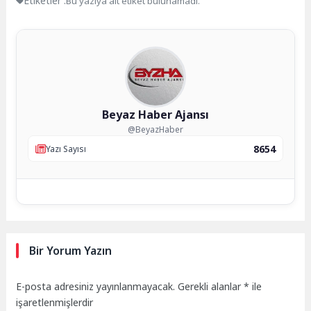
Etiketler :
Bu yazıya ait etiket bulunamadı.
Beyaz Haber Ajansı
@BeyazHaber
8654
Yazı Sayısı
Bir Yorum Yazın
E-posta adresiniz yayınlanmayacak.
Gerekli alanlar
*
ile
işaretlenmişlerdir