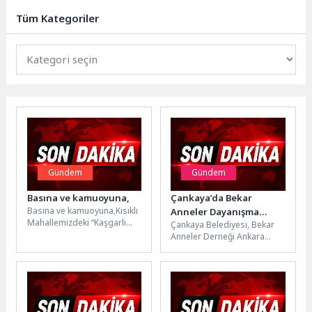
temel unsurlarından...
Tüm Kategoriler
Gündem
Gündem
Basına ve kamuoyuna,
Çankaya’da Bekar
Basına ve kamuoyuna,Kısıklı
Anneler Dayanışma
Mahallemizdeki “Kaşgarlı
Çankaya Belediyesi, Bekar
Buluşması
Mahmud Sokak”ın mevcut
Anneler Derneği Ankara
isminin kaldırılmış olduğu
Çemberi Dayanışma
iddiasına ilişkin bir
buluşmasına ev sahipliği
açıklama...
yaptı. Bekar Annelere özel
Anneler...