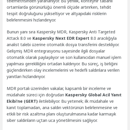
telemetrisinden yararlanıyor. Bu yenilik, konteynır tabanlı
ortamlarda görünürlüğü önemli ölçüde artırırken, tehdit
tespit doğruluğunu yükseltiyor ve altyapıdaki risklerin
belirlenmesini hızlandırıyor.
Bunun yanı sıra Kaspersky MDR, Kaspersky Anti Targeted
Attack 8.0 ve
Kaspersky Next EDR Expert
8.0 aracılığıyla
analist talebi üzerine otomatik dosya transferini destekliyor.
Gelişmiş MDR entegrasyonu sayesinde ilgili dosyalar
otomatik olarak paylaşılıyor ve son kullanıcıdan manuel işlem
yapılması gerekliliğini ortadan kaldırıyor. Bu süreç, iş birliğini
güçlendirirken olay incelemelerini ve hedefli saldırılara verilen
yanıtları hızlandırıyor.
MDR portalı üzerinden vakalar, kapsamlı bir inceleme ve
müdahale süreci için doğrudan
Kaspersky Global Acil Yanıt
Ekibi’ne (GERT)
iletilebiliyor. Bu yetenek; ilk müdahale ve
kanıt toplamadan, ana saldırı vektörünün belirlenmesine ve
etkili bir risk azaltma planı oluşturulmasına kadar karmaşık
siber saldırıların uçtan uca yönetilmesini sağlıyor.