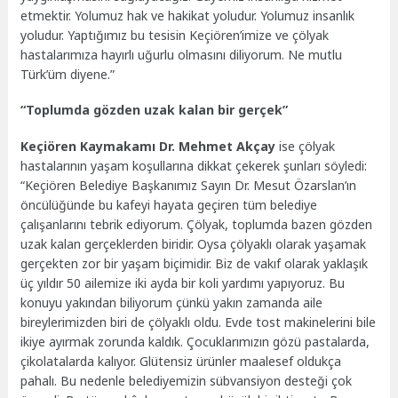
etmektir. Yolumuz hak ve hakikat yoludur. Yolumuz insanlık
yoludur. Yaptığımız bu tesisin Keçiören’imize ve çölyak
hastalarımıza hayırlı uğurlu olmasını diliyorum. Ne mutlu
Türk’üm diyene.”
“Toplumda gözden uzak kalan bir gerçek”
Keçiören Kaymakamı Dr. Mehmet Akçay
ise çölyak
hastalarının yaşam koşullarına dikkat çekerek şunları söyledi:
“Keçiören Belediye Başkanımız Sayın Dr. Mesut Özarslan’ın
öncülüğünde bu kafeyi hayata geçiren tüm belediye
çalışanlarını tebrik ediyorum. Çölyak, toplumda bazen gözden
uzak kalan gerçeklerden biridir. Oysa çölyaklı olarak yaşamak
gerçekten zor bir yaşam biçimidir. Biz de vakıf olarak yaklaşık
üç yıldır 50 ailemize iki ayda bir koli yardımı yapıyoruz. Bu
konuyu yakından biliyorum çünkü yakın zamanda aile
bireylerimizden biri de çölyaklı oldu. Evde tost makinelerini bile
ikiye ayırmak zorunda kaldık. Çocuklarımızın gözü pastalarda,
çikolatalarda kalıyor. Glütensiz ürünler maalesef oldukça
pahalı. Bu nedenle belediyemizin sübvansiyon desteği çok