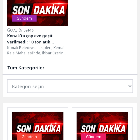
Gündem
3 Ay Önce
16
Konak’ta çöp eve geçit
verilmedi: 10 ton atık
Konak Belediyesi ekipleri, Kemal
çıkarıldı
Reis Mahallesi’nde, ihbar üzerine
gerçekleştirdikleri çöp ev
operasyonunda, halk sağlığını
Tüm Kategoriler
tehdit...
Gündem
Gündem