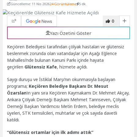
Güncelleme: 11 Nis 2026
24 Görüntüleme
5 dk.
0
Yazı Özetini Göster
Keçiören Belediyesi tarafından çölyak hastaları ve glütensiz
beslenmek zorunda olan vatandaşlar için Aşağı Eğlence
Mahallesi’nde bulunan Kanuni Parkı içinde hayata
geçirilen
Glütensiz Kafe
, hizmete açıldı.
Saygı duruşu ve İstiklal Marşı’nın okunmasıyla
başlayan
programa;
Keçiören Belediye Başkanı Dr. Mesut
Özarslan
’ın yanı sıra Keçiören Kaymakamı Dr. Mehmet Akçay,
Ankara Çölyak Derneği Başkanı Mehmet Tanrıseven, Çölyak
Derneği Başkan Yardımcısı Metin Erdem, belediye meclis
üyeleri, STK temsilcileri, muhtarlar ve çok sayıda davetli
katıldı.
“Glütensiz ortamlar için ilk adımı attık”