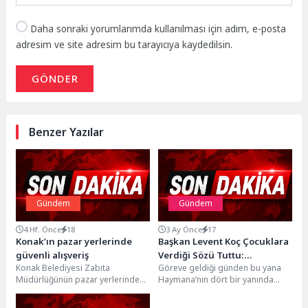
Daha sonraki yorumlarımda kullanılması için adım, e-posta
adresim ve site adresim bu tarayıcıya kaydedilsin.
GÖNDER
Benzer Yazılar
Gündem
Gündem
4 Hf. Önce
18
3 Ay Önce
17
Konak’ın pazar yerlerinde
Başkan Levent Koç Çocuklara
güvenli alışveriş
Verdiği Sözü Tuttu:
Konak Belediyesi Zabıta
Göreve geldiği günden bu yana
Haymana’ya İlk Kez Şişme
Müdürlüğünün pazar yerlerinde
Haymana’nın dört bir yanında
Oyun Parkı Kuruldu
hizmet veren “Tartı ve Ölçüm
çalışmalarını sürdüren ve sosyal
Kontrol Noktası” ile evdeki...
belediyecilik anlayışıyla...