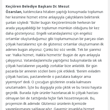
Keçiören Belediye Başkanı Dr. Mesut
Özarslan,
katılımcılara hitaben yaptığı konuşmada toplumun
her kesimine hizmet etme anlayışıyla çalıştıklarını belirterek
şunları söyledi: “Bizler bugün Keçiören’imizde herkesin bir
arada yaşayabildiği bir toplumun mümkün olduğunu bir kez
daha gösteriyoruz. Engelli vatandaşlarımız için engelsiz
ortamlar oluşturduğumuz gibi toplumumuzun bir parçası olan
çölyak hastalarımız için de glütensiz ortamlar oluşturmanın ilk
adımını bugün atıyoruz. Çünkü biz söz verdik. Tek bir şiarımız
var: ‘Halka hizmet, Hakk’a hizmettir.’ Bugün de aynı anlayışla
çalışıyoruz. Vatandaşlarımızla yaptığımız buluşmalarda sık sık
çölyak hastalarının yaşadığı zorluklar bize anlatıldı. Bir gün
pazarda bir annenin sözleri beni çok etkiledi. ‘Benim evladım
çölyak hastası, pastanelerde o pastalara bakıyor ama
yiyemiyor!’ dedi. O çocuğun gözlerinin orada kalmasını
unutamadım. İşte bu duyguyla yola çıktık ve bu tesisi hayata
geçirdik. Burada öyle ürünler hazırlanacak ki çölyak hastası
olmayan biri de tattığında hiçbir fark hissetmeyecek. Bu,
projemizin ilk adımıdır. Glütensiz ürünlerin ilçemizde
yaygınlaşmasını sağlayacağız. Gayemiz insanlığa hizmet