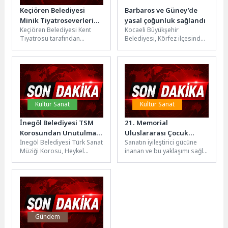
Keçiören Belediyesi
Barbaros ve Güney’de
Minik Tiyatroseverleri
yasal çoğunluk sağlandı
Keçiören Belediyesi Kent
Kocaeli Büyükşehir
“Cesur Balık” ile
Tiyatrosu tarafından
Belediyesi, Körfez ilçesinde
Buluşturdu
hazırlanan “Cesur Balık” adlı
bölgeyi depreme karşı daha
tiyatro gösterisi, Necip Fazıl
dirençli hale getirecek
Kısakürek Tiyatro...
kentsel dönüşüm
projesinde...
Kültür Sanat
Kültür Sanat
İnegöl Belediyesi TSM
21. Memorial
Korosundan Unutulmaz
Uluslararası Çocuk
İnegöl Belediyesi Türk Sanat
Sanatın iyileştirici gücüne
Konser
Resim Yarışması İçin Son
Müziği Korosu, Heykel
inanan ve bu yaklaşımı sağlık
Başvuru 25 Mayıs
Meydanı’nda gerçekleştirdiği
hizmetlerinin önemli bir
konserle vatandaşlara müzik
parçası olarak ele alan...
dolu bir akşam...
Gündem