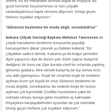
önemli. Bu tür mekânların artması büyük bir ihtiyaçtır. Bu
güzel hizmetin Keçiören’imize ve tüm çölyaklı
vatandaşlarımıza hayırlı olmasını diliyorum. Emeği geçen
herkese teşekkür ediyorum.”
“Glütensiz beslenme bir moda değil, zorunluluktur”
Ankara Çölyak Derneği Başkanı Mehmet Tanrıseven
de
çölyak hastalarının beslenme konusunda yaşadığı
hassasiyetlere dikkat çekerek şu ifadeleri kullandı: “Biz
çölyaklılar sadece ekmek, makarna ya da bulgur yemeden
diyet yapıyoruz diye bir durum yok. Bizim ‘çapraz bulaşma’
dediğimiz bir konu var. Eğer burada steril bir ortamda yapılmış
glütensiz gıdalara, eline ekmek bulaşmış bir kişi temas etse,
onu dahi yiyemiyoruz. Böyle bir ortamda böyle bir mekânın
açılması bizim için büyük bir onur. Glütensiz beslenme bir
moda değildir, zorunluluktur. Bu nedenle böyle bir tesisin
açılması çok kıymetlidir. Özellikle hastanelere yakın bir
noktada olması, buraya gelen insanların aç kalmadan
ihtiyaçlarını karşılayabilmeleri açısından da çok önemlidir.
Emeği geçen herkese çok teşekkür ediyorum.”