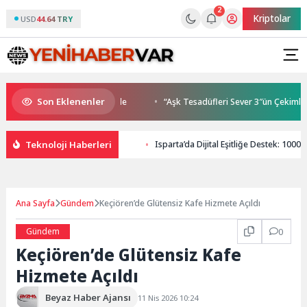
2
Kriptolar
USD
44.64 TRY
Son Eklenenler
luşmaları gençleri İzmir’de
“Aşk Tesadüfleri Sever 3″ün Çekimleri İs
Teknoloji Haberleri
Isparta’da Dijital Eşitliğe Destek: 100
Ana Sayfa
Gündem
Keçiören’de Glütensiz Kafe Hizmete Açıldı
Gündem
0
Keçiören’de Glütensiz Kafe
Hizmete Açıldı
Beyaz Haber Ajansı
11 Nis 2026 10:24