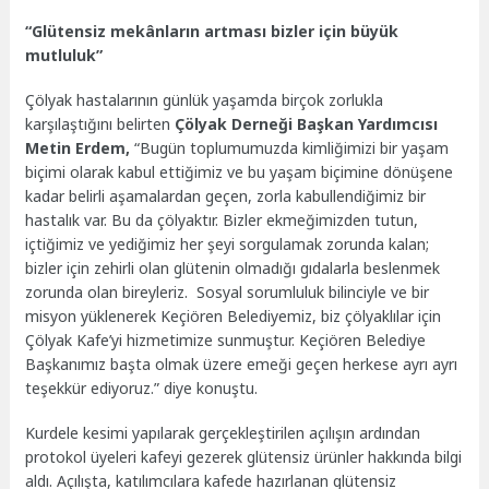
“Glütensiz mekânların artması bizler için büyük
mutluluk”
Çölyak hastalarının günlük yaşamda birçok zorlukla
karşılaştığını belirten
Çölyak Derneği Başkan Yardımcısı
Metin Erdem,
“Bugün toplumumuzda kimliğimizi bir yaşam
biçimi olarak kabul ettiğimiz ve bu yaşam biçimine dönüşene
kadar belirli aşamalardan geçen, zorla kabullendiğimiz bir
hastalık var. Bu da çölyaktır. Bizler ekmeğimizden tutun,
içtiğimiz ve yediğimiz her şeyi sorgulamak zorunda kalan;
bizler için zehirli olan glütenin olmadığı gıdalarla beslenmek
zorunda olan bireyleriz. Sosyal sorumluluk bilinciyle ve bir
misyon yüklenerek Keçiören Belediyemiz, biz çölyaklılar için
Çölyak Kafe’yi hizmetimize sunmuştur. Keçiören Belediye
Başkanımız başta olmak üzere emeği geçen herkese ayrı ayrı
teşekkür ediyoruz.” diye konuştu.
Kurdele kesimi yapılarak gerçekleştirilen açılışın ardından
protokol üyeleri kafeyi gezerek glütensiz ürünler hakkında bilgi
aldı. Açılışta, katılımcılara kafede hazırlanan glütensiz