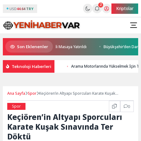
2
Kriptolar
USD
44.64 TRY
Son Eklenenler
ceği ve Yatırım Potansiyeli Masaya Yatırıldı
Büyükşehir’den Darıca’ya 
Teknoloji Haberleri
Arama Motorlarında Yükselmek İçin Tek
Ana Sayfa
Spor
Keçiören’in Altyapı Sporcuları Karate Kuşak
Sınavında Ter Döktü
Spor
0
Keçiören’in Altyapı Sporcuları
Karate Kuşak Sınavında Ter
Döktü