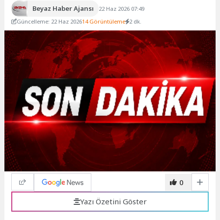
Beyaz Haber Ajansı
22 Haz 2026 07:49
Güncelleme: 22 Haz 2026
14 Görüntüleme
2 dk.
0
Yazı Özetini Göster