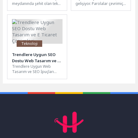
meydanında şehit olan tek
gelişiyor. Parolalar çevrimiçi
padişahı olan Sultan 1.
hayatımızın ve dijital
Murad Hüdavendigâr Han,
güvenliğimizin önemli bir
vefatının...
parçası hâline...
Teknoloji
Trendlere Uygun SEO
Dostu Web Tasarım ve E
Trendlere Uygun Web
Ticaret Çözümleri
Tasarım ve SEO İpuçları
Web tasarımı ve SEO, dijital
dünyada başarılı olmak...