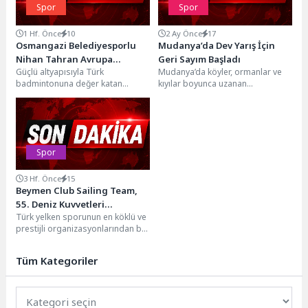
Spor
Spor
1 Hf. Önce
10
2 Ay Önce
17
Osmangazi Belediyesporlu
Mudanya’da Dev Yarış İçin
Nihan Tahran Avrupa
Geri Sayım Başladı
Güçlü altyapısıyla Türk
Mudanya’da köyler, ormanlar ve
Yolunda
badmintonuna değer katan
kıyılar boyunca uzanan
Osmangazi Belediyespor,
parkurlarda koşulacak DOCA
yetiştirdiği sporcu ve
Tirilye Ultra için geri sayım...
antrenörüyle U15 Avrupa
Badminton...
Spor
3 Hf. Önce
15
Beymen Club Sailing Team,
55. Deniz Kuvvetleri
Türk yelken sporunun en köklü ve
Kupası’nda Kürsüde Yer Aldı
prestijli organizasyonlarından biri
olan ve Türkiye Açıkdeniz Yarış
Spor...
Tüm Kategoriler