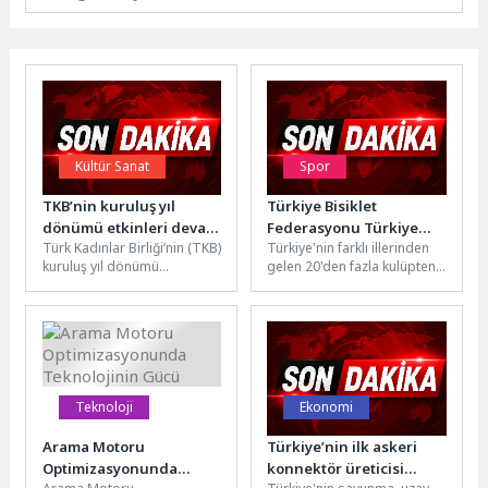
Kültür Sanat
Spor
TKB’nin kuruluş yıl
Türkiye Bisiklet
dönümü etkinleri devam
Federasyonu Türkiye
Türk Kadınlar Birliği’nin (TKB)
Türkiye'nin farklı illerinden
ediyor
Kupası 6. Etap Puanlı Yol
kuruluş yıl dönümü
gelen 20'den fazla kulüpten
Yarışları sona erdi
dolayısıyla Kemer’de
180’nin üzerinde U11, U13 ve
düzenlenen etkinlikler
U15 sporcusu, üç...
devam ediyor. TKB Kemer
Şubesi...
Teknoloji
Ekonomi
Arama Motoru
Türkiye’nin ilk askeri
Optimizasyonunda
konnektör üreticisi