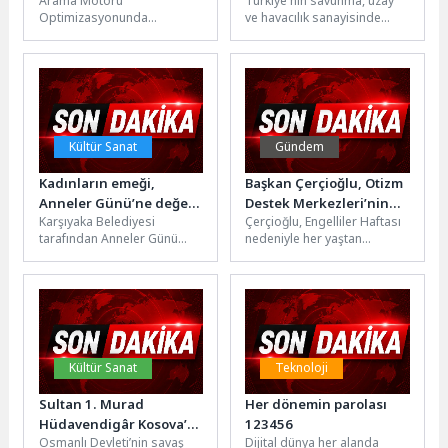
Arama Motoru
Türkiye'nin savunma, uzay
Teknolojinin Gücü
ARMSTO, SAHA
Optimizasyonunda
ve havacılık sanayisinde
2026’daydı
Teknolojinin Rolü Arama
küresel vitrini SAHA 2026
motoru optimizasyonu
sona erdi. Vefa Kuzu
(SEO), web sitelerinin arama
tarafından...
motorlarında daha
görünür...
Kültür Sanat
Gündem
Kadınların emeği,
Başkan Çerçioğlu, Otizm
Anneler Günü’ne değer
Destek Merkezleri’nin
Karşıyaka Belediyesi
Çerçioğlu, Engelliler Haftası
kattı
Öğrencilerini Ata
tarafından Anneler Günü
nedeniyle her yaştan
Tohumlarından Üretilen
etkinlikleri kapsamında
vatandaşı birbirinden
Fideler ile Buluşturdu
düzenlenen “Kadın Emeği
anlamlı etkinliklerle
Pazarı” Bostanlı Zühtü Işıl
buluşturmaya devam
Meydanı’nda...
ediyor.Aydın Büyükşehir
Belediye...
Kültür Sanat
Teknoloji
Sultan 1. Murad
Her dönemin parolası
Hüdavendigâr Kosova’da
123456
Osmanlı Devleti’nin savaş
Dijital dünya her alanda
Dualarla Anıldı