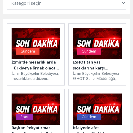
Gündem
Gündem
İzmir’de mezarlıklarda
ESHOT’tan yaz
Türkiye’ye örnek olacak
sıcaklarına karşı
İzmir Büyükşehir Belediyesi,
İzmir Büyükşehir Belediyesi
model
kesintisiz klima mesaisi
mezarlıklarda düzeni
ESHOT Genel Müdürlüğü,
sağlamak ve vatandaşın
bin 700’ü aşkın otobüsünde
güvenilir hizmete erişimini
klima bakım ve kontrollerini
kolaylaştırmak amacıyla
sürdürüyor....
Türkiye'de ilk...
Spor
Gündem
Başkan Pekyatırmacı
İtfaiyede afet