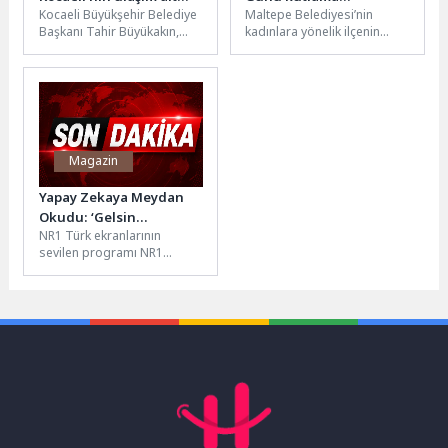
Kocaeli Büyükşehir Belediye
Maltepe Belediyesi’nin
yapısı güçleniyor
programına katıldı
Başkanı Tahir Büyükakın,
kadınlara yönelik ilçenin
son iki yılda hayata
mahallelerinde hizmet veren
geçirdikleri ulaşım
Kadın Danışma ve Sosyal
projelerini kamuoyu ile...
Yaşam Merkezleri’nde
yaklaşan...
Magazin
Yapay Zekaya Meydan
Okudu: ‘Gelsin
NR1 Türk ekranlarının
düğünlerde halay çeksin
sevilen programı NR1
bakalım’
Magazin bu hafta da
dopdolu içeriği, bomba özel
dosyaları...