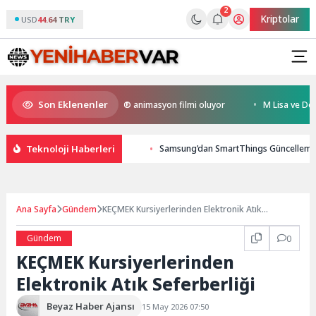
2
Kriptolar
USD
44.64 TRY
Son Eklenenler
 Kral Türkiye’nin ilk IMAX® animasyon filmi oluyor
M Lisa ve Dolu Kad
Teknoloji Haberleri
Samsung’dan SmartThings Güncellemesi: K
Ana Sayfa
Gündem
KEÇMEK Kursiyerlerinden Elektronik Atık
Seferberliği
Gündem
0
KEÇMEK Kursiyerlerinden
Elektronik Atık Seferberliği
Beyaz Haber Ajansı
15 May 2026 07:50