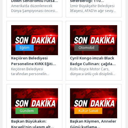
Down Sendromlu Futsal
seferberliği: 110
Amerika’da düzenlenecek
İzmir Büyükşehir Belediyesi
Millî Takımı ile Bir Araya
personel özel eğitime
Dünya Şampiyonası öncesi
İtfaiyesi, AFAD’ın ağır seviye
Geldi
alındı
son hazırlık kampını
akreditasyonu için kapsamlı
Konya’da tamamlayan Down
eğitim programını başlattı.
Sendromlu Futsal Milli
Harita, GPS,...
Takımı,...
Eğitim
Otomobil
Keçiören Belediyesi
Cyril Kongo imzalı Black
Personeline KVKK Eğitimi
Badge Cullinan: çağdaş
Keçiören Belediyesi
Rolls-Royce Motor Cars,
Verildi
sanat ile Bespoke
tarafından personelin
dünyaca ünlü çok disiplinli
tasarımın buluşması
mesleki gelişimine katkı
sanatçı Cyril Kongo
sunmak ve kurumsal
tarafından iç yüzeyleri tek
farkındalığı artırmak
tek...
amacıyla düzenlenen
eğitim...
Gündem
Kültür Sanat
Başkan Büyükakın:
Başkan Köymen, Anneler
Kocaeli’nin ulaşım alt
Günü kutlama