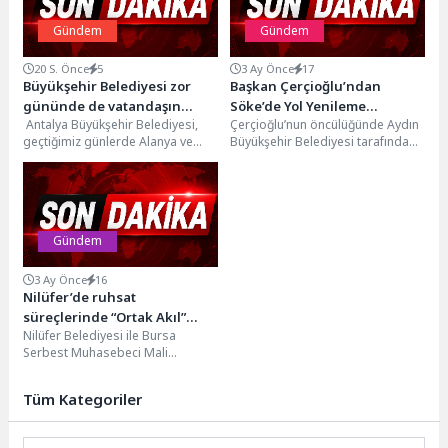
Gündem
Gündem
20 S. Önce
5
3 Ay Önce
17
Büyükşehir Belediyesi zor
Başkan Çerçioğlu’ndan
gününde de vatandaşın
Söke’de Yol Yenileme
Antalya Büyükşehir Belediyesi,
Çerçioğlu’nun öncülüğünde Aydın
yanında
Çalışması
geçtiğimiz günlerde Alanya ve
Büyükşehir Belediyesi tarafından
Gazipaşa’da gerçekleşen yangın
kent genelinde gerçekleştirilen
felaketinde zarar gören çiftçilere
çalışmalar devam
plastik...
ediyor.Yatırımlarına her geçen
gün...
Gündem
3 Ay Önce
16
Nilüfer’de ruhsat
süreçlerinde “Ortak Akıl”
Nilüfer Belediyesi ile Bursa
dönemi
Serbest Muhasebeci Mali
Müşavirler Odası (BSMMMO)
arasında, iş yeri açma ve...
Tüm Kategoriler