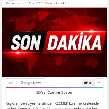
Güncelleme: 15 May 2026
16 Görüntüleme
2 dk.
0
Yazı Özetini Göster
Keçiören Belediyesi tarafından KEÇMEK kurs merkezlerinde
verilen “Çevre ve Sıfır Atık Eğitimleri” sonrasında başlatılan