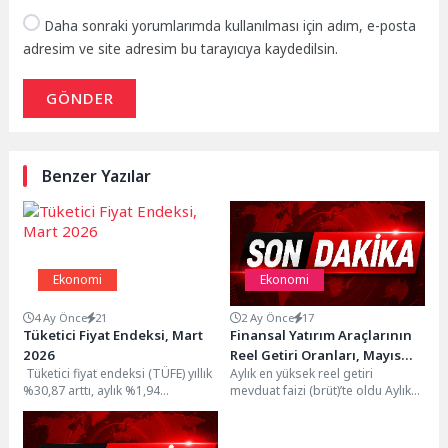
Daha sonraki yorumlarımda kullanılması için adım, e-posta
adresim ve site adresim bu tarayıcıya kaydedilsin.
GÖNDER
Benzer Yazılar
Ekonomi
Ekonomi
4 Ay Önce
21
2 Ay Önce
17
Tüketici Fiyat Endeksi, Mart
Finansal Yatırım Araçlarının
2026
Reel Getiri Oranları, Mayıs
Tüketici fiyat endeksi (TÜFE) yıllık
Aylık en yüksek reel getiri
2026
%30,87 arttı, aylık %1,94
mevduat faizi (brüt)’te oldu Aylık
arttıTÜFE'deki (2025=100) değişim
en yüksek reel getiri, yurt içi...
2026 yılı Mart...