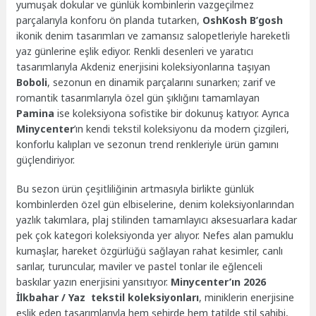
yumuşak dokular ve günlük kombinlerin vazgeçilmez
parçalarıyla konforu ön planda tutarken,
OshKosh B’gosh
ikonik denim tasarımları ve zamansız salopetleriyle hareketli
yaz günlerine eşlik ediyor. Renkli desenleri ve yaratıcı
tasarımlarıyla Akdeniz enerjisini koleksiyonlarına taşıyan
Boboli
, sezonun en dinamik parçalarını sunarken; zarif ve
romantik tasarımlarıyla özel gün şıklığını tamamlayan
Pamina
ise koleksiyona sofistike bir dokunuş katıyor. Ayrıca
Minycenter
’ın kendi tekstil koleksiyonu da modern çizgileri,
konforlu kalıpları ve sezonun trend renkleriyle ürün gamını
güçlendiriyor.
Bu sezon ürün çeşitliliğinin artmasıyla birlikte günlük
kombinlerden özel gün elbiselerine, denim koleksiyonlarından
yazlık takımlara, plaj stilinden tamamlayıcı aksesuarlara kadar
pek çok kategori koleksiyonda yer alıyor. Nefes alan pamuklu
kumaşlar, hareket özgürlüğü sağlayan rahat kesimler, canlı
sarılar, turuncular, maviler ve pastel tonlar ile eğlenceli
baskılar yazın enerjisini yansıtıyor.
Minycenter’ın 2026
İlkbahar / Yaz tekstil koleksiyonları
, miniklerin enerjisine
eşlik eden tasarımlarıyla hem şehirde hem tatilde stil sahibi,