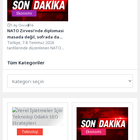
Ekonomi
1 Ay Önce
16
NATO Zirvesi’nde diplomasi
masada değil, sofrada da
Türkiye, 7-8 Temmuz 2026
kuruldu!
tarihlerinde düzenlenen NATO
Devlet ve Hükümet Başkanları
Zirvesi'ne 22 yıl sonra...
Tüm Kategoriler
Teknoloji
Ekonomi