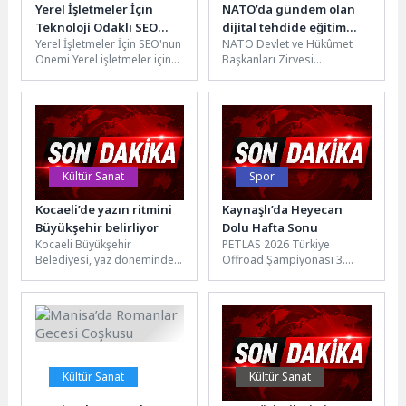
Yerel İşletmeler İçin
NATO’da gündem olan
Teknoloji Odaklı SEO
dijital tehdide eğitim
Yerel İşletmeler İçin SEO'nun
NATO Devlet ve Hükûmet
Stratejileri
bilimci Doç. Dr. Özgür
Önemi Yerel işletmeler için
Başkanları Zirvesi
Bolat’tan ailelere kritik
SEO (arama motoru
kapsamında Emine
uyarı: “Çözüm yasak
optimizasyonu), dijital
Erdoğan’ın ev sahipliğinde
değil, öz denetim”
pazarlama stratejilerinde...
gerçekleştirilen lider eşleri
programında...
Kültür Sanat
Spor
Kocaeli’de yazın ritmini
Kaynaşlı’da Heyecan
Büyükşehir belirliyor
Dolu Hafta Sonu
Kocaeli Büyükşehir
PETLAS 2026 Türkiye
Belediyesi, yaz döneminde
Offroad Şampiyonası 3.
hayata geçirdiği sosyal,
ayağı Düzce Offroad Yarışı,
kültürel, sportif ve doğa
SSV kategorisinde Eren
temalı etkinliklerle kentin...
Alver-Onur Sırımoğlu,...
Kültür Sanat
Kültür Sanat