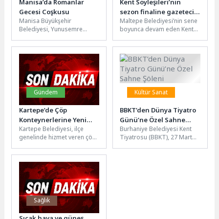
Manisa’da Romanlar
Kent Söyleşileri’nin
Gecesi Coşkusu
sezon finaline gazeteci
Manisa Büyükşehir
Maltepe Belediyesi’nin sene
Çiğdem Toker konuk
Belediyesi, Yunusemre
boyunca devam eden Kent
oldu
Belediyesi ve Şehzadeler
Söyleşileri’nin sezon finali,
Belediyesi iş birliğiyle 8
gazeteci- yazar Çiğdem
Nisan Dünya Romanlar
Toker’in katılımıyla...
Günü...
Gündem
Kültür Sanat
Kartepe’de Çöp
BBKT’den Dünya Tiyatro
Konteynerlerine Yeni
Günü’ne Özel Sahne
Kartepe Belediyesi, ilçe
Burhaniye Belediyesi Kent
Görünüm
Şöleni
genelinde hizmet veren çöp
Tiyatrosu (BBKT), 27 Mart
konteynerlerinin bakım,
Dünya Tiyatro Günü
onarım ve yenileme
kapsamında hazırladığı özel
çalışmalarını düzenli olarak...
programı başarıyla...
Sağlık
Sıcak hava ve güneş