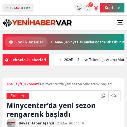
2
Kriptolar
USD
44.64 TRY
Son Eklenenler
lar sahiplerini buldu
Anne Şehir yaz akşamlarında “Arabesk” rüzgârı e
Teknoloji Haberleri
2026’da Seo ve Teknoloji: Arama Motor
Ana Sayfa
Ekonomi
Minycenter’da yeni sezon rengarenk başladı
Ekonomi
0
Minycenter’da yeni sezon
rengarenk başladı
Beyaz Haber Ajansı
24 Mar 2026 15:10