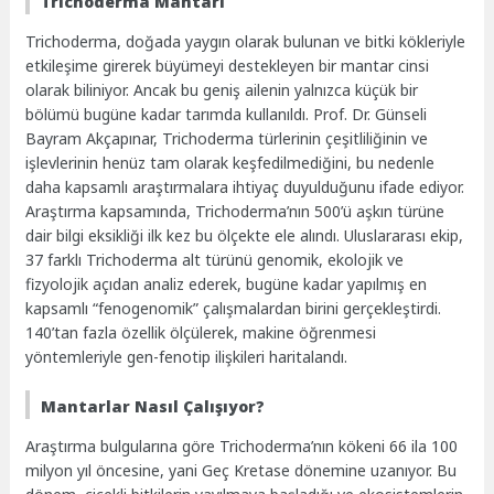
Trichoderma Mantarı
Trichoderma, doğada yaygın olarak bulunan ve bitki kökleriyle
etkileşime girerek büyümeyi destekleyen bir mantar cinsi
olarak biliniyor. Ancak bu geniş ailenin yalnızca küçük bir
bölümü bugüne kadar tarımda kullanıldı. Prof. Dr. Günseli
Bayram Akçapınar, Trichoderma türlerinin çeşitliliğinin ve
işlevlerinin henüz tam olarak keşfedilmediğini, bu nedenle
daha kapsamlı araştırmalara ihtiyaç duyulduğunu ifade ediyor.
Araştırma kapsamında, Trichoderma’nın 500’ü aşkın türüne
dair bilgi eksikliği ilk kez bu ölçekte ele alındı. Uluslararası ekip,
37 farklı Trichoderma alt türünü genomik, ekolojik ve
fizyolojik açıdan analiz ederek, bugüne kadar yapılmış en
kapsamlı “fenogenomik” çalışmalardan birini gerçekleştirdi.
140’tan fazla özellik ölçülerek, makine öğrenmesi
yöntemleriyle gen-fenotip ilişkileri haritalandı.
Mantarlar Nasıl Çalışıyor?
Araştırma bulgularına göre Trichoderma’nın kökeni 66 ila 100
milyon yıl öncesine, yani Geç Kretase dönemine uzanıyor. Bu