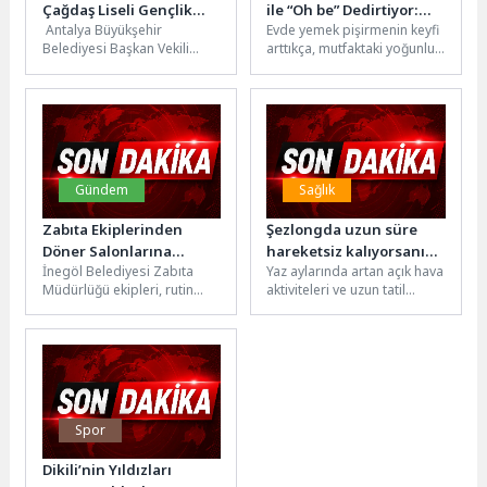
Çağdaş Liseli Gençlik
ile “Oh be” Dedirtiyor:
Antalya Büyükşehir
Evde yemek pişirmenin keyfi
Kampını ziyaret etti
Çıkarılabilir Düğme ile
Belediyesi Başkan Vekili
arttıkça, mutfaktaki yoğunluk
Ocakta Zahmetsiz
Büşra Özdemir, Çağdaş
da beraberinde geliyor.
Temizlik
Yaşamı Destekleme Derneği
Taşan yemekler, kirlenen
(ÇYDD) Genel Başkanı Prof....
ocaklar ve...
Gündem
Sağlık
Zabıta Ekiplerinden
Şezlongda uzun süre
Döner Salonlarına
hareketsiz kalıyorsanız,
İnegöl Belediyesi Zabıta
Yaz aylarında artan açık hava
Denetim
dikkat!
Müdürlüğü ekipleri, rutin
aktiviteleri ve uzun tatil
denetim faaliyetleri
günleri bize yenilenme fırsatı
kapsamında döner
sunarken, omurga...
salonlarını mercek altına
aldı. 97...
Spor
Dikili’nin Yıldızları