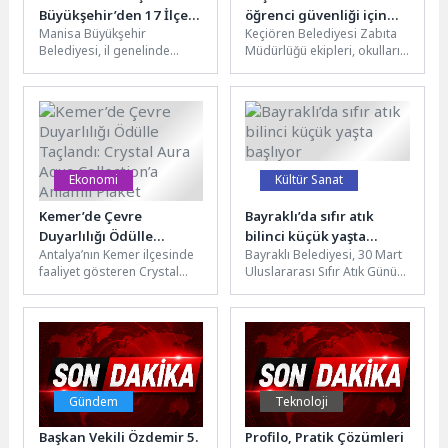
Büyükşehir’den 17 İlçeye
öğrenci güvenliği için
Manisa Büyükşehir
Keçiören Belediyesi Zabıta
Konteyner Desteği
yoğun mesai
Belediyesi, il genelinde
Müdürlüğü ekipleri, okulların
çevre temizliği hizmetlerinin
dağılma saatinde
daha etkin ve verimli
öğrencilerin güvenliği için
yürütülmesi amacıyla
mesai yapmaya devam
başlattığı...
ediyor....
Ekonomi
Kültür Sanat
Kemer’de Çevre
Bayraklı’da sıfır atık
Duyarlılığı Ödülle
bilinci küçük yaşta
Antalya’nın Kemer ilçesinde
Bayraklı Belediyesi, 30 Mart
Taçlandı: Crystal Aura
başlıyor
faaliyet gösteren Crystal
Uluslararası Sıfır Atık Günü
Aqua Collection’a
Aura Aqua Collection,
kapsamında ilkokul
Anlamlı Plaket
çevreye duyarlı yaklaşımı ve
öğrencilerine yönelik
sürdürülebilirlik odaklı...
düzenlediği “İklim
Değişikliği...
Gündem
Teknoloji
Başkan Vekili Özdemir 5.
Profilo, Pratik Çözümleri