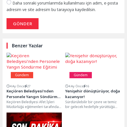
Daha sonraki yorumlarımda kullanılması için adım, e-posta
adresim ve site adresim bu tarayıcıya kaydedilsin.
GÖNDER
Benzer Yazılar
Gündem
Gündem
4 Ay Önce
27
4 Ay Önce
16
Keçiören Belediyesi’nden
Yenişehir dönüştürüyor, doğa
Personele Yangın Söndürme
kazanıyor!
Keçiören Belediyesi Afet İşleri
Sürdürülebilir bir çevre ve temiz
Eğitimi
Müdürlüğü eğitmenleri tarafından,
bir gelecek hedefiyle yürüttüğü
Çevre Koruma ve Kontrol
çalışmalar kapsamında 10 farklı
Müdürlüğü personeline yönelik
hizmet binasında...
kapsamlı...