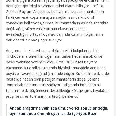
dönem, çiçekli bitkilerin yayılmaya başladığı ve ekosistemlerin
dönüşüm geçirdiği bir zaman dilimi olarak biliniyor. Prof. Dr.
Günseli Bayram Akçapınar, bu evrimsel sürecin mantarların
farklı çevresel koşullara uyum sağlamasında kritik rol
oynadığını belirtiyor. Çalışma, bu mantarların aslında toprakta
değil, ağaç yüzeyleri ve orman ekosistemlerinde
evrimleştiğini ortaya koyarak, tarımda kullanım biçimlerine
dair önemli bir bakış açısı sunuyor.
Araştırmada elde edilen en dikkat çekici bulgulardan biri,
Trichoderma türlerinin diğer mantarları hedef alarak onları
baskılayabilme yeteneği oldu. Prof. Dr. Günseli Bayram
Akçapınar, bu özelliğin tarımda biyolojik mücadele açısından
büyük bir avantaj sağladığını ifade ediyor. Bu özellik, bitkilerde
hastalığa neden olan patojen mantarların doğal yollarla
kontrol altına alınmasını sağlıyor. Çalışmada incelenen alt
türlerinin bitki büyümesini desteklediği; kök gelişimi, biyokütle
artışı ve stres toleransını artırdığı belirlendi.
Ancak araştırma yalnızca umut verici sonuçlar değil,
aynı zamanda önemli uyarılar da içeriyor. Bazı