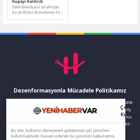
Kupayı Kaldırdı
Dikili Belediyesi tarafından
bu yıl ilk kez düzenlenen 15
Yaş Altı Plaj Voleybolu
Turnuvası'nda şampiyon...
Dezenformasyonla Mücadele Politikamız
Yayınlanan haberler doğruluk ilkesi gözetilerek hazırlanır. Buna
Çerez
rağmen bazı içeriklerde eksik, hatalı veya güncelliğini yitirmiş
Kullanı
bilgiler bulunabilir.Yanlış veya yanıltıcı olduğunu düşündüğünüz
haberleri aşağıdaki iletişim kanallarından bize bildirebilirsiniz:
Bu site, kullanıcı deneyimini geliştirmek için çerezleri
kullanmaktadır. Devam ederek bu çerezleri kabul etmiş