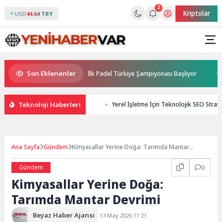
2
Kriptolar
USD
44.64 TRY
Son Eklenenler
orluğunda Türkiye’nin İlk Padel Türkiye Şampiyonası Başlıyor
Avrupa
Teknoloji Haberleri
Yerel İşletme İçin Teknolojik SEO Stratej
Ana Sayfa
Gündem
Kimyasallar Yerine Doğa: Tarımda Mantar
Devrimi
Gündem
0
Kimyasallar Yerine Doğa:
Tarımda Mantar Devrimi
Beyaz Haber Ajansı
13 May 2026 11:21