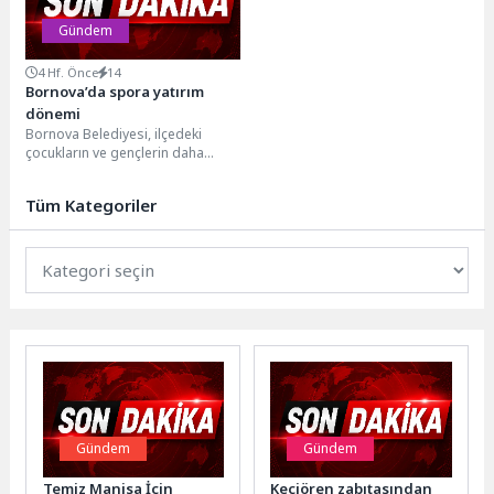
Gündem
4 Hf. Önce
14
Bornova’da spora yatırım
dönemi
Bornova Belediyesi, ilçedeki
çocukların ve gençlerin daha
sağlıklı, güvenli ve modern
şartlarda spor yapabilmesi için...
Tüm Kategoriler
Gündem
Gündem
Temiz Manisa İçin
Keçiören zabıtasından