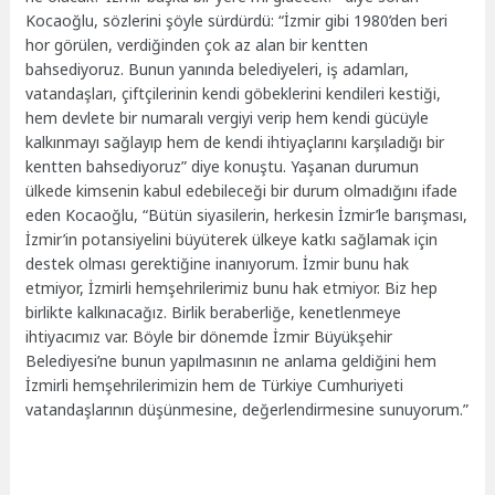
Kocaoğlu, sözlerini şöyle sürdürdü: “İzmir gibi 1980’den beri
hor görülen, verdiğinden çok az alan bir kentten
bahsediyoruz. Bunun yanında belediyeleri, iş adamları,
vatandaşları, çiftçilerinin kendi göbeklerini kendileri kestiği,
hem devlete bir numaralı vergiyi verip hem kendi gücüyle
kalkınmayı sağlayıp hem de kendi ihtiyaçlarını karşıladığı bir
kentten bahsediyoruz” diye konuştu. Yaşanan durumun
ülkede kimsenin kabul edebileceği bir durum olmadığını ifade
eden Kocaoğlu, “Bütün siyasilerin, herkesin İzmir’le barışması,
İzmir’in potansiyelini büyüterek ülkeye katkı sağlamak için
destek olması gerektiğine inanıyorum. İzmir bunu hak
etmiyor, İzmirli hemşehrilerimiz bunu hak etmiyor. Biz hep
birlikte kalkınacağız. Birlik beraberliğe, kenetlenmeye
ihtiyacımız var. Böyle bir dönemde İzmir Büyükşehir
Belediyesi’ne bunun yapılmasının ne anlama geldiğini hem
İzmirli hemşehrilerimizin hem de Türkiye Cumhuriyeti
vatandaşlarının düşünmesine, değerlendirmesine sunuyorum.”