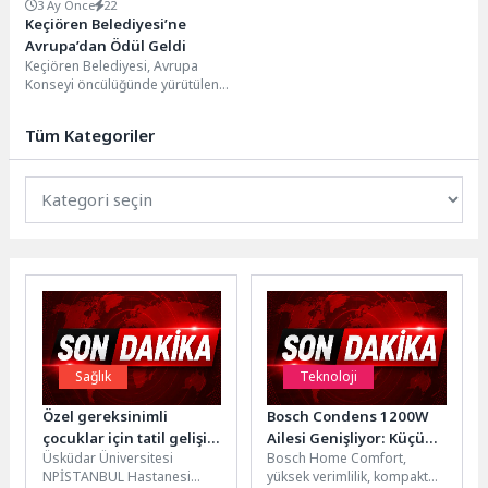
3 Ay Önce
22
Keçiören Belediyesi’ne
Avrupa’dan Ödül Geldi
Keçiören Belediyesi, Avrupa
Konseyi öncülüğünde yürütülen
Avrupa Yerel Demokrasi Haftası
(ELDW) Programı kapsamında
Tüm Kategoriler
“Partner Sertifikası”...
Sağlık
Teknoloji
Özel gereksinimli
Bosch Condens 1200W
çocuklar için tatil gelişim
Ailesi Genişliyor: Küçük
Üsküdar Üniversitesi
Bosch Home Comfort,
fırsatı sunuyor!
Ölçülerde Yüksek
NPİSTANBUL Hastanesi
yüksek verimlilik, kompakt
Kapasite ve Tasarruf Bir