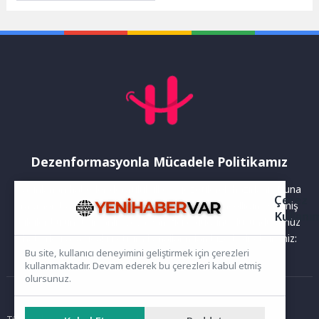
kalıplarıyla kumaşlara desen
basan çocuklar, Avrupa’nın...
Dezenformasyonla Mücadele Politikamız
Yayınlanan haberler doğruluk ilkesi gözetilerek hazırlanır. Buna
Çerez
rağmen bazı içeriklerde eksik, hatalı veya güncelliğini yitirmiş
Kullanı
bilgiler bulunabilir.Yanlış veya yanıltıcı olduğunu düşündüğünüz
haberleri aşağıdaki iletişim kanallarından bize bildirebilirsiniz:
Bu site, kullanıcı deneyimini geliştirmek için çerezleri
kullanmaktadır. Devam ederek bu çerezleri kabul etmiş
olursunuz.
Ana Sayfa