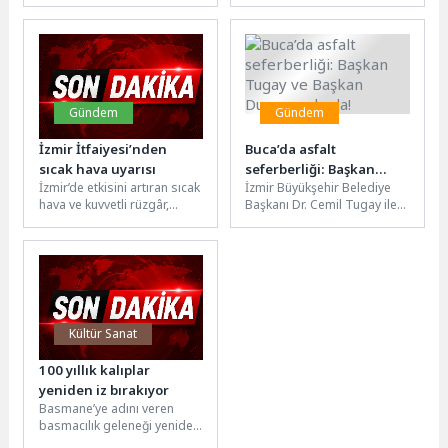
Koordinasyonuyla bu yıl
eşitliği anlayışıyla
5’incisi kutlanan Türk Mutfağı
öğrencilerin yanında olmaya
Haftası’nın...
devam ediyor. Manisa
Büyükşehir Belediyesi...
Gündem
Gündem
İzmir İtfaiyesi’nden
Buca’da asfalt
sıcak hava uyarısı
seferberliği: Başkan
İzmir’de etkisini artıran sıcak
İzmir Büyükşehir Belediye
Tugay ve Başkan Duman
hava ve kuvvetli rüzgâr,
Başkanı Dr. Cemil Tugay ile
sahada!
orman yangını riskini
Buca Belediye Başkanı
yükseltirken, İzmir
Mimar Görkem Duman,
İtfaiyesi’nin bir...
ilçede...
Kültür Sanat
100 yıllık kalıplar
yeniden iz bırakıyor
Basmane’ye adını veren
basmacılık geleneği yeniden
canlandı. Ahşap baskı