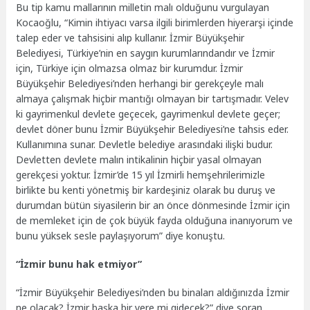
Bu tip kamu mallarının milletin malı olduğunu vurgulayan
Kocaoğlu, “Kimin ihtiyacı varsa ilgili birimlerden hiyerarşi içinde
talep eder ve tahsisini alıp kullanır. İzmir Büyükşehir
Belediyesi, Türkiye’nin en saygın kurumlarındandır ve İzmir
için, Türkiye için olmazsa olmaz bir kurumdur. İzmir
Büyükşehir Belediyesi’nden herhangi bir gerekçeyle malı
almaya çalışmak hiçbir mantığı olmayan bir tartışmadır. Velev
ki gayrimenkul devlete geçecek, gayrimenkul devlete geçer;
devlet döner bunu İzmir Büyükşehir Belediyesi’ne tahsis eder.
Kullanımına sunar. Devletle belediye arasındaki ilişki budur.
Devletten devlete malın intikalinin hiçbir yasal olmayan
gerekçesi yoktur. İzmir’de 15 yıl İzmirli hemşehrilerimizle
birlikte bu kenti yönetmiş bir kardeşiniz olarak bu duruş ve
durumdan bütün siyasilerin bir an önce dönmesinde İzmir için
de memleket için de çok büyük fayda olduğuna inanıyorum ve
bunu yüksek sesle paylaşıyorum” diye konuştu.
“İzmir bunu hak etmiyor”
“İzmir Büyükşehir Belediyesi’nden bu binaları aldığınızda İzmir
ne olacak? İzmir başka bir yere mi gidecek?” diye soran