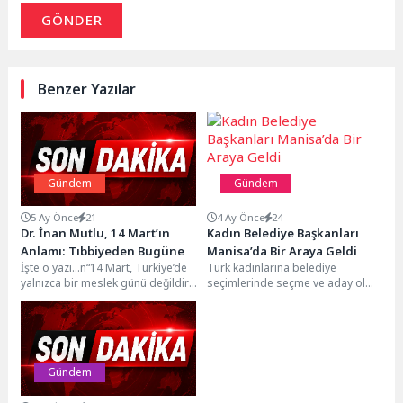
GÖNDER
Benzer Yazılar
Gündem
Gündem
5 Ay Önce
21
4 Ay Önce
24
Dr. İnan Mutlu, 14 Mart’ın
Kadın Belediye Başkanları
Anlamı: Tıbbiyeden Bugüne
Manisa’da Bir Araya Geldi
İşte o yazı…n“14 Mart, Türkiye’de
Türk kadınlarına belediye
yalnızca bir meslek günü değildir.
seçimlerinde seçme ve aday olma
Kökeni, tıp öğrencilerinin ve
hakkının tanınmasının yıl
hekimlerin...
dönümünde Manisa, 5. Türkiye...
Gündem