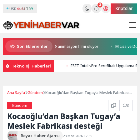
2
Kriptolar
USD
44.64 TRY
Son Eklenenler
 Kral Türkiye’nin ilk IMAX® animasyon filmi oluyor
M Lisa ve Dolu Kade
Teknoloji Haberleri
ESET Intel vPro Sertifikalı Uygulama St
Ana Sayfa
Gündem
Kocaoğlu’dan Başkan Tugay’a Meslek Fabrikası
desteği
Gündem
0
Kocaoğlu’dan Başkan Tugay’a
Meslek Fabrikası desteği
Beyaz Haber Ajansı
23 Mar 2026 17:59