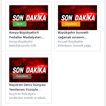
ilçesinde sürdürdüğü altyapı
yanında oldu. Sınava geç
yatırımlarıyla daha güçlü,
kalan adayları sınav...
modern...
Spor
Gündem
Konya Büyükşehirli
Büyükşehir kuvvetli
Pedallar Madalyaları
sağanak sınavını
Konya Büyükşehir
Kocaeli Büyükşehir
Toplamaya Devam Ediyor
başarıyla geçti
Belediyesporlu milli
Belediyesi, kuvvetli yağış
bisikletçiler Ramazan Yılmaz
uyarılarının ardından kent
ve Mustafa Tarakçı, Çekya’da
genelinde teyakkuza geçti,
düzenlenen uluslararası
yaşanabilecek
organizasyonlarda elde...
olumsuzlukları önledi.
Meteoroloji...
Gündem
Keçiören Deniz Dünyası
Yenilenen Yüzüyle
Keçiören Belediyesi
Yeniden Hizmette
tarafından estetik ve teknik
dokunuşlarla standartları
yükseltilerek yenilenen Deniz