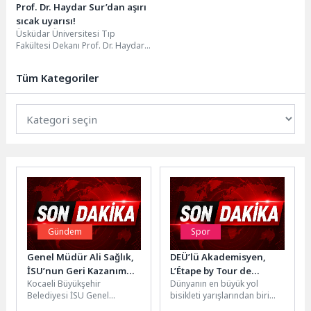
Prof. Dr. Haydar Sur’dan aşırı
sıcak uyarısı!
Üsküdar Üniversitesi Tıp
Fakültesi Dekanı Prof. Dr. Haydar
Sur, aşırı sıcak havanın yarattığı
tehlikeler ve...
Tüm Kategoriler
Gündem
Spor
Genel Müdür Ali Sağlık,
DEÜ’lü Akademisyen,
İSU’nun Geri Kazanım
L’Étape by Tour de
Kocaeli Büyükşehir
Dünyanın en büyük yol
Suyu Başarısını
France Türkiye Etabı’nda
Belediyesi İSU Genel
bisikleti yarışlarından biri
Uluslararası Forumda
İkincilik Kürsüsüne Çıktı
Müdürü Ali Sağlık, Türkiye Su
olan Tour de France'ın