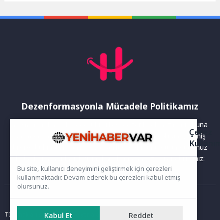
Dünyası, düzenlenen törenle
yeniden...
Dezenformasyonla Mücadele Politikamız
Yayınlanan haberler doğruluk ilkesi gözetilerek hazırlanır. Buna
Çerez
rağmen bazı içeriklerde eksik, hatalı veya güncelliğini yitirmiş
Kullanı
bilgiler bulunabilir.Yanlış veya yanıltıcı olduğunu düşündüğünüz
haberleri aşağıdaki iletişim kanallarından bize bildirebilirsiniz:
Bu site, kullanıcı deneyimini geliştirmek için çerezleri
kullanmaktadır. Devam ederek bu çerezleri kabul etmiş
olursunuz.
Ana Sayfa
Kabul Et
Reddet
Tüm hakları saklıdır. Sitede yer alan içerikler izinsiz kopyalanamaz,