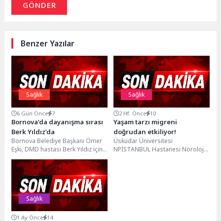
GÖNDER
Benzer Yazılar
Sağlık
Sağlık
6 Gün Önce
7
2 Hf. Önce
10
Bornova’da dayanışma sırası
Yaşam tarzı migreni
Berk Yıldız’da
doğrudan etkiliyor!
Bornova Belediye Başkanı Ömer
Üsküdar Üniversitesi
Eşki, DMD hastası Berk Yıldız için
NPİSTANBUL Hastanesi Nöroloji
salı akşamı (Bugün) düzenlenecek
Uzmanı Doç. Dr. Burcu Polat,
yardım...
yaşam kalitesini ciddi şekilde
etkileyen...
Sağlık
1 Ay Önce
14