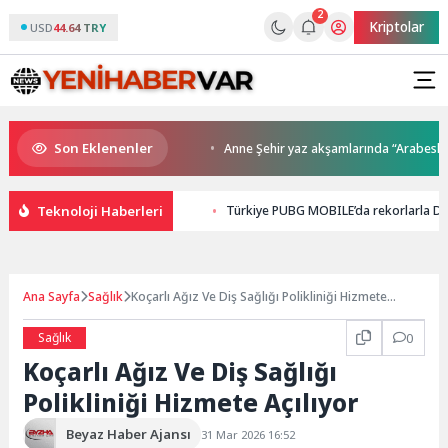
2
Kriptolar
USD
44.64 TRY
Son Eklenenler
 kupalar sahiplerini buldu
Anne Şehir yaz akşamlarında “Arabesk” rüzg
Teknoloji Haberleri
Türkiye PUBG MOBILE’da rekorlarla Dü
Ana Sayfa
Sağlık
Koçarlı Ağız Ve Diş Sağlığı Polikliniği Hizmete
Açılıyor
Sağlık
0
Koçarlı Ağız Ve Diş Sağlığı
Polikliniği Hizmete Açılıyor
Beyaz Haber Ajansı
31 Mar 2026 16:52