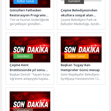
Kültür Sanat
Gündem
Gönülleri Fetheden
Çeşme Belediyesinden
Restorasyon Programı
okullara sosyal alan
Tim ve Fuzz’un önderliğinde
Çeşme Belediyesi Park ve
Geri Dönüyor!
desteği
gerçekleşen gönülleri
Bahçeler Müdürlüğü, ilçedeki
fetheden restorasyon
28 okula toplam 90 piknik
programı ‘Araba SOS’, her
masası ve 180...
zamankinden daha iddialı...
Gündem
Kültür Sanat
Çeşme Kent
Başkan Tugay’dan
Enstitüsünde yıl sonu
Hemşireler Günü mesajı
Başkan Denizli: "Yaşam boyu
İzmir Büyükşehir Belediyesi
heyecanı
öğrenme anlayışıyla hayata
Eşrefpaşa Hastanesi’nin 12
geçirdiğimiz Kent
Mayıs Hemşireler Günü
Enstitümüz, bu yıl 1100
kapsamında düzenlediği
komşumuza eğitim...
“Geçmişten Geleceğe
Hemşirelik: Kimlik,...
Gündem