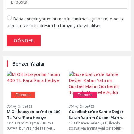
Daha sonraki yorumlarımda kullanılması için adım, e-posta
adresim ve site adresim bu tarayıcıya kaydedilsin.
GÖNDER
Benzer Yazılar
Ekonomi
Ekonomi
4 Ay Önce
28
4 Ay Önce
25
M Oil İstasyonları’ndan 400
Güzelbahçe’de Sahile Değer
TL ParafPara hediye
Katan Yatırım Güzbel Marin
Ordu Yardımlaşma Kurumu
Güzelbahçe Belediyesi, ilçenin
Görkemli Törenle Hizmete
(OYAK) bünyesinde faaliyet
sosyal yaşamına yeni bir soluk
Açıldı
gösteren M Oil, Halkbank iş
getirecek önemli projelerinden