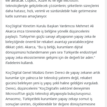
ele alınacak. Copilot, Azure AI ve ilgili Microsoft
teknolojileriyle geliştirilecek çözümlerin; şirketlerin süreçlerini
daha hatasız, hızlı, verimli ve sürdürülebilir hale getirmesine
katkı sunması amaçlanıyor.
KoçDigital Yönetim Kurulu Başkan Yardımcısı Mehmet Ali
Akarca imza töreninde iş birliğine yönelik düşüncelerini
paylaştı. Türkiye’nin güçlü sanayi altyapısının yapay zeka ile
birleştiğinde önemli bir rekabet avantajı yaratabileceğine
dikkat çekti. Akarca, “Bu iş birliği, kurumların dijital
dönüşümünü hızlandırmanın yanı sıra Türkiye’de endüstriyel
yapay zeka ekosisteminin gelişimi için de değerli bir adım.”
ifadelerini kullandı.
KoçDigital Genel Müdürü Evren Dereci de yapay zekanın artık
kurumlar için yalnızca bir teknoloji yatırımı değil, rekabet
gücünü belirleyen yeni iş yapış şekli haline geldiğini vurguladı.
Dereci, düşüncelerini “KoçDigital’in sektörel deneyimini
Microsoft’un güçlü teknoloji altyapısıyla buluşturuyoruz.
Amacımız, Türkiye’deki kurumların yapay zekayı somut iş
sonuçları üreten, ölçeklenebilir bir değere dönüştürmesine