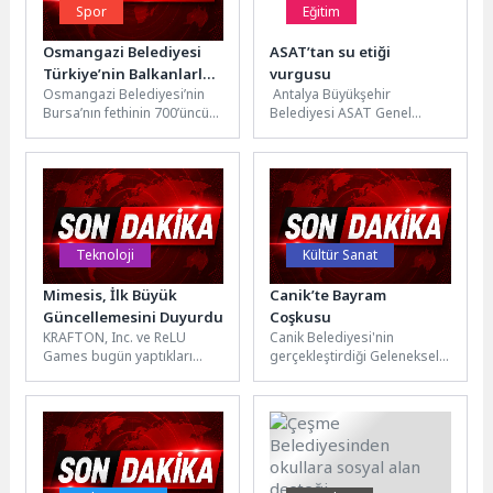
Spor
Eğitim
Osmangazi Belediyesi
ASAT’tan su etiği
Türkiye’nin Balkanlarla
vurgusu
Osmangazi Belediyesi’nin
Antalya Büyükşehir
Bağını Yeşil Sahada
Bursa’nın fethinin 700’üncü
Belediyesi ASAT Genel
Güçlendirdi
yılı etkinlikleri kapsamında
Müdürlüğü, suyun
düzenlediği 4. BPFDD Şükrü
sürdürülebilir ve etik
Şankaya Balkan Master...
kullanımına yönelik
çalışmalarını akademik
platformlarda...
Teknoloji
Kültür Sanat
Mimesis, İlk Büyük
Canik’te Bayram
Güncellemesini Duyurdu
Coşkusu
KRAFTON, Inc. ve ReLU
Canik Belediyesi'nin
Games bugün yaptıkları
gerçekleştirdiği Geleneksel
açıklamayla, KRAFTON
Kurban Bayramı
bünyesindeki oyun stüdyosu
Bayramlaşma Programı
ReLU Games tarafından...
yoğun ilgi gördü. Canik
Belediyesi'nin ilçede
gerçekleştirdiği...