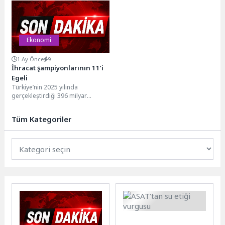
birliğiyle yeni bir kampanya...
biri olan Güzbel Marin’i...
Ekonomi
1 Ay Önce
9
İhracat şampiyonlarının 11’i
Egeli
Türkiye’nin 2025 yılında
gerçekleştirdiği 396 milyar
dolarlık mal ve hizmet ihracatına
en çok katkı sağlayan...
Tüm Kategoriler