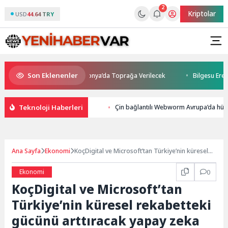
2
Kriptolar
USD
44.64 TRY
Son Eklenenler
nı Kaybetti: Kuzey Makedonya’da Toprağa Verilecek
Bilgesu Erenus S
Teknoloji Haberleri
Çin bağlantılı Webworm Avrupa’da hükü
Ana Sayfa
Ekonomi
KoçDigital ve Microsoft’tan Türkiye’nin küresel
rekabetteki gücünü arttıracak yapay zeka
hamlesi
Ekonomi
0
KoçDigital ve Microsoft’tan
Türkiye’nin küresel rekabetteki
gücünü arttıracak yapay zeka