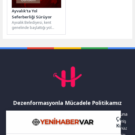
Ayvalık’ta Yol
Seferberliği Sürüyor
Ayvalık Belediyesi, kent
genelinde başlattığı yol
yapım ve yenileme
çalışmalarını aralıksız
sürdürüyor. Belediye
Başkanı Mesut...
Dezenformasyonla Mücadele Politikamız
Yayınlanan haberler doğruluk ilkesi gözetilerek hazırlanır. Buna
Çerez
rağmen bazı içeriklerde eksik, hatalı veya güncelliğini yitirmiş
Kullanı
bilgiler bulunabilir.Yanlış veya yanıltıcı olduğunu düşündüğünüz
haberleri aşağıdaki iletişim kanallarından bize bildirebilirsiniz: