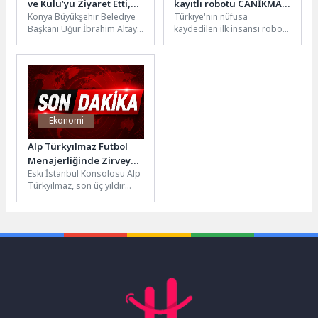
ve Kulu’yu Ziyaret Etti,
kayıtlı robotu CANİKMAN
Konya Büyükşehir Belediye
Türkiye'nin nüfusa
Kulu İtfaiye Merkezi’nin
Öğrencilerle Buluştu
Başkanı Uğur İbrahim Altay,
kaydedilen ilk insansı robotu
Temelini Attı
Cihanbeyli ve Kulu’da
CANİKMAN lise
Konyalılarla buluşarak Kulu
öğrencileriyle buluştu.
İtfaiye Merkezi’nin...
Heyecan dolu anlara sahne
olan...
Ekonomi
Alp Türkyılmaz Futbol
Menajerliğinde Zirveye
Eski İstanbul Konsolosu Alp
Yükseldi
Türkyılmaz, son üç yıldır
sürdürdüğü futbol
menajerliği kariyerinde
dikkat çekici bir...