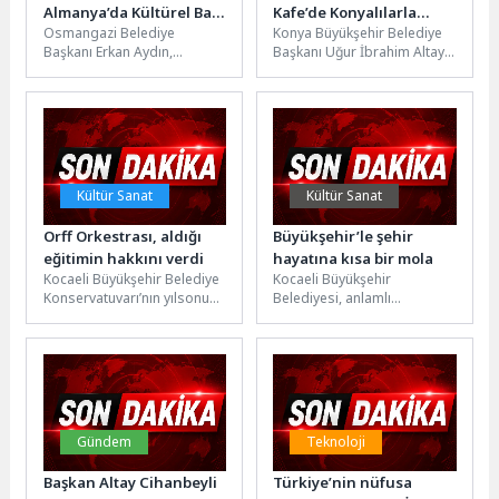
Almanya’da Kültürel Bağı
Kafe’de Konyalılarla
Osmangazi Belediye
Konya Büyükşehir Belediye
Güçlendiriyor
Buluştu
Başkanı Erkan Aydın,
Başkanı Uğur İbrahim Altay,
Almanya’daki temasları
Akyokuş bölgesindeki palye
kapsamında 63. Hessentag
düzenlemeleri kapsamında
Festivali’nde Bursa’nın
şehre kazandırılan Palye...
kültürel değerlerini
uluslararası...
Kültür Sanat
Kültür Sanat
Orff Orkestrası, aldığı
Büyükşehir’le şehir
eğitimin hakkını verdi
hayatına kısa bir mola
Kocaeli Büyükşehir Belediye
Kocaeli Büyükşehir
Konservatuvarı’nın yılsonu
Belediyesi, anlamlı
konserleri Orff Orkestrası ile
etkinliklere ev sahipliği
devam etti. Türkiye’de
yapmaya devam ediyor. Bu
sadece Büyükşehir
kapsamda Kocaeli Kent
Konservatuvarı’nda...
Konseyi...
Gündem
Teknoloji
Başkan Altay Cihanbeyli
Türkiye’nin nüfusa