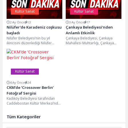
Kültür Sanat
Kültür Sanat
2 Ay Önce
13
3 Ay Önce
17
Nilüfer’de Karadeniz coşkusu
Çankaya Belediyesi’nden
başladı
Anlamlı Etkinlik
Nilüfer Belediyesi’nin bu yıl
Çankaya Belediyesi, Çankaya
ikincisini düzenlediği Nilüfer
Mahallesi Muhtarlığı, Çankaya
Karadeniz Festivali, Balat Atatürk
Kent Konseyi Kadın Meclisi ve
Ormanı’nda kapılarını açtı. Üç...
Ayrancı Semt Meclisi iş...
Kültür Sanat
4 Ay Önce
24
CKM’de ‘Crossover Berlin’
Fotoğraf Sergisi
Kadıköy Belediyesi tarafından
Caddebostan Kültür Merkezi’nde
düzenlenecek “Crossover Berlin”
fotoğraf sergisi, sanatseverlerle
Tüm Kategoriler
buluşuyor. Berlin ve...