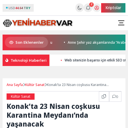
2
Kriptolar
USD
44.64 TRY
Son Eklenenler
a kupalar sahiplerini buldu
Anne Şehir yaz akşamlarında “Arabesk” rü
Teknoloji Haberleri
Web sitenizin başarısı için etkili SEO stra
Ana Sayfa
Kültür Sanat
Konak’ta 23 Nisan coşkusu Karantina
Meydanı’nda yaşanacak
Kültür Sanat
0
Konak’ta 23 Nisan coşkusu
Karantina Meydanı’nda
yaşanacak