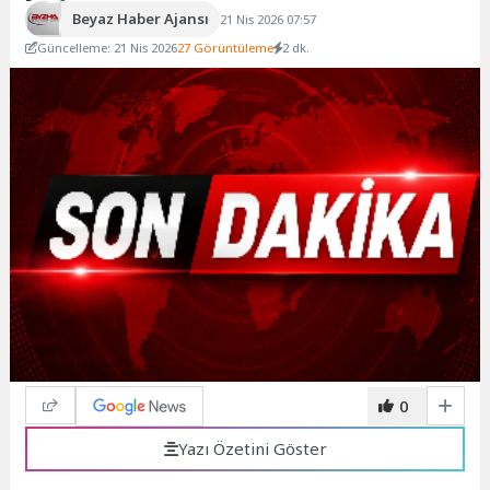
Beyaz Haber Ajansı
21 Nis 2026 07:57
Güncelleme: 21 Nis 2026
27 Görüntüleme
2 dk.
0
Yazı Özetini Göster