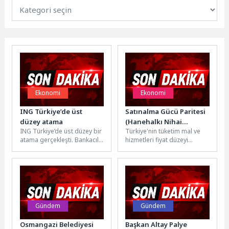
Ekonomi
Ekonomi
ING Türkiye’de üst
Satınalma Gücü Paritesi
düzey atama
(Hanehalkı Nihai
ING Türkiye’de üst düzey bir
Türkiye'nin tüketim mal ve
Tüketim Harcamaları),
atama gerçekleşti. Bankacılık
hizmetleri fiyat düzeyi
2025
alanında önemli bir
endeksi 60 olduFiyat düzeyi
deneyime sahip olan
endeksi, ülkelerin ulusal
ve Tüzel...
para...
Gündem
Gündem
Osmangazi Belediyesi
Başkan Altay Palye