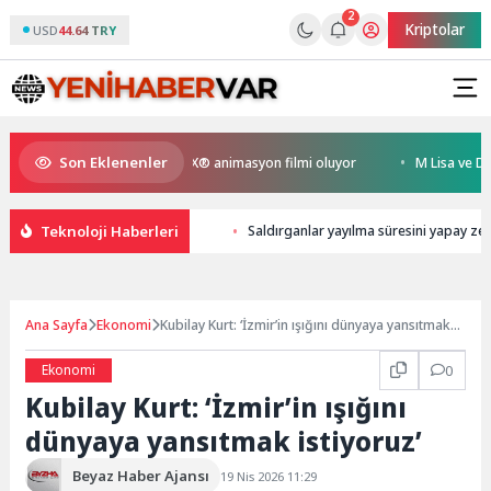
2
Kriptolar
USD
44.64 TRY
Son Eklenenler
n Kral Türkiye’nin ilk IMAX® animasyon filmi oluyor
M Lisa ve Dolu Ka
Teknoloji Haberleri
Saldırganlar yayılma süresini yapay zek
Ana Sayfa
Ekonomi
Kubilay Kurt: ‘İzmir’in ışığını dünyaya yansıtmak
istiyoruz’
Ekonomi
0
Kubilay Kurt: ‘İzmir’in ışığını
dünyaya yansıtmak istiyoruz’
Beyaz Haber Ajansı
19 Nis 2026 11:29