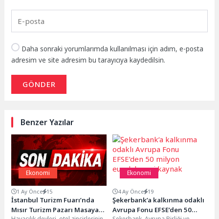
Daha sonraki yorumlarımda kullanılması için adım, e-posta
adresim ve site adresim bu tarayıcıya kaydedilsin.
GÖNDER
Benzer Yazılar
Ekonomi
Ekonomi
1 Ay Önce
15
4 Ay Önce
19
İstanbul Turizm Fuarı’nda
Şekerbank’a kalkınma odaklı
Mısır Turizm Pazarı Masaya
Avrupa Fonu EFSE’den 50
Havacılık devleri, otel zincirlerinin
Şekerbank, Avrupa Birliği ve