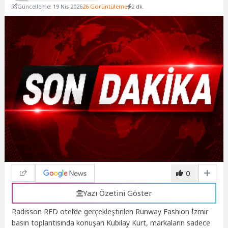
Güncelleme: 19 Nis 2026
26 Görüntüleme
2 dk.
0
Yazı Özetini Göster
Radisson RED otel’de gerçekleştirilen Runway Fashion İzmir
basın toplantısında konuşan Kubilay Kurt, markaların sadece