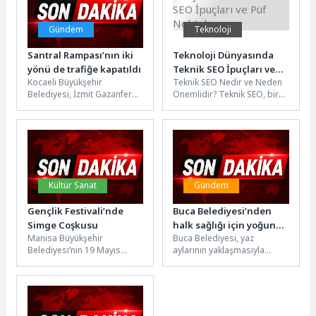
Gündem
Teknoloji
Santral Rampası’nın iki
Teknoloji Dünyasında
yönü de trafiğe kapatıldı
Teknik SEO İpuçları ve
Kocaeli Büyükşehir
Teknik SEO Nedir ve Neden
Püf Noktaları
Belediyesi, İzmit Gazanfer
Önemlidir? Teknik SEO, bir
Bilge Bulvarı (Santral
web sitesinin altyapısı ve
Rampası) üzerinde yapılacak
teknik özelliklerinin...
üstyapı imalat çalışması
kapsamında...
Kültür Sanat
Gündem
Gençlik Festivali’nde
Buca Belediyesi’nden
Simge Coşkusu
halk sağlığı için yoğun
Manisa Büyükşehir
Buca Belediyesi, yaz
ilaçlama çalışması
Belediyesi’nin 19 Mayıs
aylarının yaklaşmasıyla
Atatürk’ü Anma, Gençlik ve
birlikte ilçe genelinde
Spor Bayramı kapsamında
ilaçlama çalışmalarını
düzenlediği Gençlik
yoğunlaştırdı. Halk sağlığını
Festivali’nde...
korumak, zararlı...