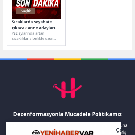
Sağlık
Sıcaklarda seyahate
çıkacak anne adayları
Yaz aylarında artan
dikkat!
sıcaklıklarla birlikte uzun
saatler süren uçak, otobüs
ve otomobil yolculukları,
anne adayları...
Dezenformasyonla Mücadele Politikamız
Yayınlanan haberler doğruluk ilkesi gözetilerek hazırlanır. Buna
Çerez
rağmen bazı içeriklerde eksik, hatalı veya güncelliğini yitirmiş