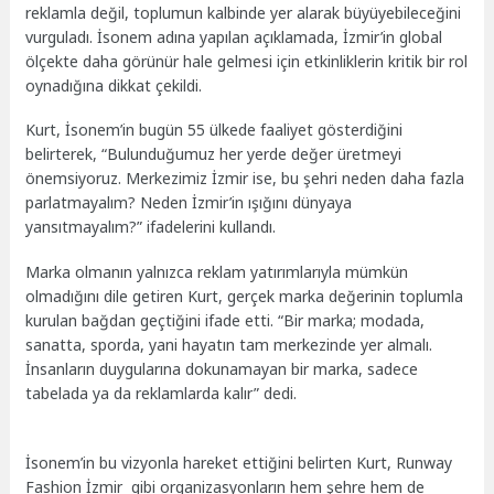
reklamla değil, toplumun kalbinde yer alarak büyüyebileceğini
vurguladı. İsonem adına yapılan açıklamada, İzmir’in global
ölçekte daha görünür hale gelmesi için etkinliklerin kritik bir rol
oynadığına dikkat çekildi.
Kurt, İsonem’in bugün 55 ülkede faaliyet gösterdiğini
belirterek, “Bulunduğumuz her yerde değer üretmeyi
önemsiyoruz. Merkezimiz İzmir ise, bu şehri neden daha fazla
parlatmayalım? Neden İzmir’in ışığını dünyaya
yansıtmayalım?” ifadelerini kullandı.
Marka olmanın yalnızca reklam yatırımlarıyla mümkün
olmadığını dile getiren Kurt, gerçek marka değerinin toplumla
kurulan bağdan geçtiğini ifade etti. “Bir marka; modada,
sanatta, sporda, yani hayatın tam merkezinde yer almalı.
İnsanların duygularına dokunamayan bir marka, sadece
tabelada ya da reklamlarda kalır” dedi.
İsonem’in bu vizyonla hareket ettiğini belirten Kurt, Runway
Fashion İzmir gibi organizasyonların hem şehre hem de