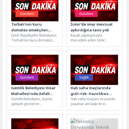
Gündem
Gündem
Torbalı’nın kuru
İzmir’de imar mevzuat
domates emekçileri
aykırılığına taviz yok
İzmir Büyükşehir Belediyesi,
Kaçak yapılaşmayla
yalnız bırakılmadı
Torbalı’nın kuru domates
mücadele eden İzmir
üreticileri ve tarım işçilerini
Büyükşehir Belediyesi
yalnız bırakmadı. İhracatın
ekipleri 122 hektarlık
kırmızı altını...
“Gaziemir Aktepe ve Emrez
Kentsel...
Gündem
Sağlık
Gemlik Belediyesi Hisar
Halı saha maçlarında
Mahallesi’nde Asfalt
gizli risk: Hazırlıksız
Gemlik Belediyesi, ilçenin
Halı saha maçları sırasında
Çalışmalarına Hız Verdi
yüksek efor
gelişim gösteren
yaşanan ani kalp krizi
bölgelerinde altyapı ve
vakaları, yoğun egzersizin
üstyapı çalışmalarını
kalp sağlığı üzerindeki
aralıksız sürdürüyor. Yeni
etkilerini...
yerleşim alanlarında...