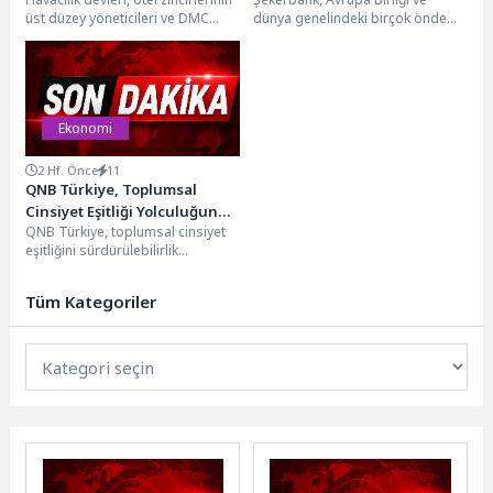
Yatırılacak
milyon euroluk yeni kaynak
üst düzey yöneticileri ve DMC
dünya genelindeki birçok önde
firma yöneticileri, 24 Eylül'de
gelen Kalkınma Finans
İstanbul Turizm...
Kuruluşunun yatırımcısı olduğu
Güneydoğu...
Ekonomi
2 Hf. Önce
11
QNB Türkiye, Toplumsal
Cinsiyet Eşitliği Yolculuğunu
QNB Türkiye, toplumsal cinsiyet
Ev İçi Şiddetle Mücadele
eşitliğini sürdürülebilirlik
Rehberi ve Politikası ile Bir
stratejisinin ve kurum kültürünün
Adım İleri Taşıdı
temel unsurlarından biri olarak
Tüm Kategoriler
ele...