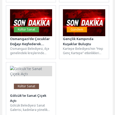
dolayısıyla geleneksel
altyapı yatırımları aralıksız
olarak düzenlenen aşure
devam ediyor.ASKİ Genel
hayırları başladı. Birlik,
Müdürlüğü tarafından Efeler
beraberlik, paylaşma...
ilçesi...
Kültür Sanat
Gündem
Osmangazi’de Çocuklar
Gençlik Kampında
Doğayı Keşfederek
Kuşaklar Buluştu
Osmangazi Belediyesi, ilçe
Kartepe Belediyesi’nin “Hep
Öğrendi
genelindeki kreşlerinde
Genç Kartepe” etkinlikleri
eğitim gören öğrencilerini
kapsamında devam eden
doğayla buluşturarak, ata
Gençlik ve Gelişim Kampı,
binmeden atölye
gençlere sosyal,...
çalışmalarına uzanan...
Kültür Sanat
Gölcük’te Sanat Çiçek
Açtı
Gölcük Belediyesi Sanat
Galerisi, kadınlara yönelik
düzenlenen Çiçek Tanzim