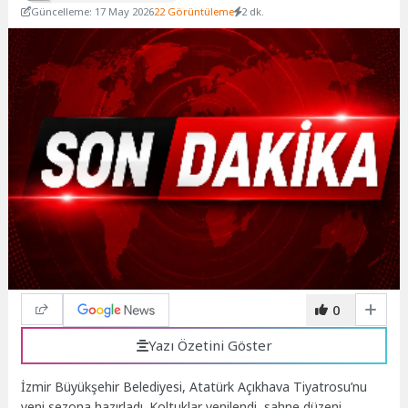
Güncelleme: 17 May 2026
22 Görüntüleme
2 dk.
0
Yazı Özetini Göster
İzmir Büyükşehir Belediyesi, Atatürk Açıkhava Tiyatrosu’nu
yeni sezona hazırladı. Koltuklar yenilendi, sahne düzeni