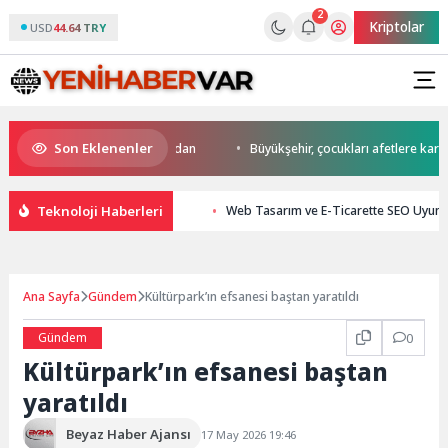
2
Kriptolar
USD
44.64 TRY
Son Eklenenler
a start Başkan Büyükakın’dan
Büyükşehir, çocukları afetlere karşı bili
Teknoloji Haberleri
Web Tasarım ve E-Ticarette SEO Uyuml
Ana Sayfa
Gündem
Kültürpark’ın efsanesi baştan yaratıldı
Gündem
0
Kültürpark’ın efsanesi baştan
yaratıldı
Beyaz Haber Ajansı
17 May 2026 19:46