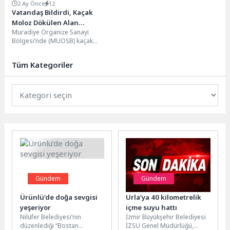
2 Ay Önce
12
Vatandaş Bildirdi, Kaçak
Moloz Dökülen Alan
Muradiye Organize Sanayi
Temizlendi
Bölgesi’nde (MUOSB) kaçak
moloz dökülen alan, Büyükşehir
Belediyesi’nin hızlı müdahalesiyle
Tüm Kategoriler
tamamen temizlendi....
Gündem
Gündem
Ürünlü’de doğa sevgisi
Urla’ya 40 kilometrelik
yeşeriyor
içme suyu hattı
Nilüfer Belediyesi’nin
İzmir Büyükşehir Belediyesi
düzenlediği “Bostan
İZSU Genel Müdürlüğü,