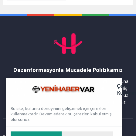
Atölyesi ile renkli bir
etkinliğe ev...
Dezenformasyonla Mücadele Politikamız
Yayınlanan haberler doğruluk ilkesi gözetilerek hazırlanır. Buna
Çerez
rağmen bazı içeriklerde eksik, hatalı veya güncelliğini yitirmiş
Kullanı
bilgiler bulunabilir.Yanlış veya yanıltıcı olduğunu düşündüğünüz
haberleri aşağıdaki iletişim kanallarından bize bildirebilirsiniz:
Bu site, kullanıcı deneyimini geliştirmek için çerezleri
kullanmaktadır. Devam ederek bu çerezleri kabul etmiş
olursunuz.
Ana Sayfa