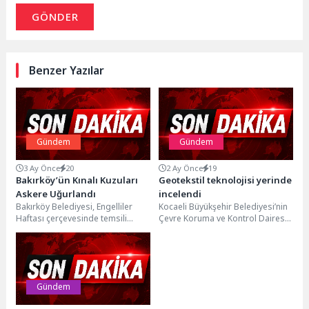
GÖNDER
Benzer Yazılar
Gündem
Gündem
3 Ay Önce
20
2 Ay Önce
19
Bakırköy’ün Kınalı Kuzuları
Geotekstil teknolojisi yerinde
Askere Uğurlandı
incelendi
Bakırköy Belediyesi, Engelliler
Kocaeli Büyükşehir Belediyesi’nin
Haftası çerçevesinde temsili
Çevre Koruma ve Kontrol Dairesi
askerlik görevini yerine getirecek
Başkanlığı’ndan görevlendirdiği
özel bireyler için asker eğlencesi...
bir heyet, “İzmit Körfezi Dip...
Gündem