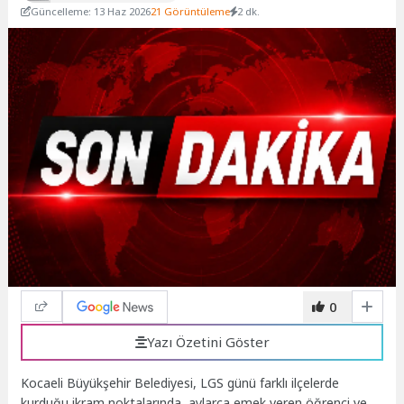
Güncelleme: 13 Haz 2026
21 Görüntüleme
2 dk.
0
Yazı Özetini Göster
Kocaeli Büyükşehir Belediyesi, LGS günü farklı ilçelerde
kurduğu ikram noktalarında, aylarca emek veren öğrenci ve