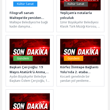
Kültür Sanat
Kültür Sanat
Filografi sanatı
Yeşilçam’a notalarla
Maltepe’de yeniden
yolculuk
Maltepe Belediyesi’ne bağlı
İzmir Büyükşehir Belediyesi
hayat buluyor
kadın danışma
Klasik Türk Müziği Korosu,
merkezlerinde kadınlara
18 Haziran’da Türk
yönelik sanatın farklı
sinemasının unutulmaz film
dallarında kurslar
müziklerini Aşık...
düzenleniyor. Maltepe
Belediyesi...
Gündem
Gündem
Başkan Çerçioğlu: 19
Körfez İlimtepe Bağlantı
Mayıs Atatürk’ü Anma,
Yolu’nda 2. etaba
Aydın Büyükşehir Belediye
Kocaeli genelinde bir
Gençlik ve Spor
hazırlık
Başkanı Özlem Çerçioğlu, 19
yandan yol yenileme
Bayramımız Kutlu Olsun
Mayıs Atatürk’ü Anma,
çalışmaları yaparak mevcut
Gençlik ve Spor Bayramı
yolların konforunu artıran
nedeniyle...
Büyükşehir Belediyesi,
diğer...