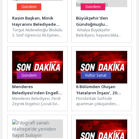
Gündem
Gündem
Rasim Başkan, Minik
Büyükşehir’den
Hayranını Belediyede
Gündoğmuşlu
Turgut Akdevelioğlu İlkokulu
Antalya Büyükşehir
Ağırladı
üreticilere tırnak bakım
3. Sınıf öğrencisi Ali Eymen
Belediyesi, hayvancılıkla
desteği
Bayraktar, Nevşehir Belediye
uğraşan üreticilere yönelik
Başkanı Rasim Arı’yı
desteklerini sürdürüyor.
makamında...
Büyükşehir Belediyesi,
büyükbaş hayvanların sağlığı
ve...
Gündem
Kültür Sanat
Menderes
6 Bölümden Oluşan
Belediyesi’nden Engelli
‘Hataların İnşası’, 20
Menderes Belediyesi, Ferdi
Florida’daki Surfside
Bireylere Piknik
Nisan Pazartesi 21.00’de
Zeyrek Engelsiz Çocuk Evi
apartman çöküşünden,
National Geographic
hizmetinden faydalanan
Bangkok’taki gökdelen
Ekranlarında Başlıyor!
engelli bireyler ve velilerine
felaketine kadar büyük
piknik etkinliği...
yapısal kazaları inceleyen
‘Hataların İnşası’, bir...