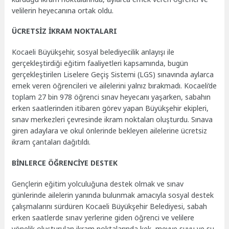
velilerin heyecanına ortak oldu.
ÜCRETSİZ İKRAM NOKTALARI
Kocaeli Büyükşehir, sosyal belediyecilik anlayışı ile
gerçekleştirdiği eğitim faaliyetleri kapsamında, bugün
gerçekleştirilen Liselere Geçiş Sistemi (LGS) sınavında aylarca
emek veren öğrencileri ve ailelerini yalnız bırakmadı. Kocaeli’de
toplam 27 bin 978 öğrenci sınav heyecanı yaşarken, sabahın
erken saatlerinden itibaren görev yapan Büyükşehir ekipleri,
sınav merkezleri çevresinde ikram noktaları oluşturdu. Sınava
giren adaylara ve okul önlerinde bekleyen ailelerine ücretsiz
ikram çantaları dağıtıldı.
BİNLERCE ÖĞRENCİYE DESTEK
Gençlerin eğitim yolculuğuna destek olmak ve sınav
günlerinde ailelerin yanında bulunmak amacıyla sosyal destek
çalışmalarını sürdüren Kocaeli Büyükşehir Belediyesi, sabah
erken saatlerde sınav yerlerine giden öğrenci ve velilere
yönelik oluşturulan ikram noktalarında kek, meyve suyu ve su