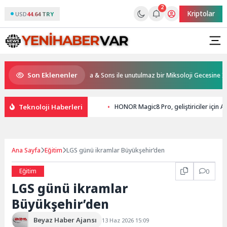
2
Kriptolar
USD
44.64 TRY
Son Eklenenler
& Resorts, Ödüllü bar Panda & Sons ile unutulmaz bir Miksoloji Gecesine İmza A
Teknoloji Haberleri
HONOR Magic8 Pro, geliştiriciler için A
Ana Sayfa
Eğitim
LGS günü ikramlar Büyükşehir’den
Eğitim
0
LGS günü ikramlar
Büyükşehir’den
Beyaz Haber Ajansı
13 Haz 2026 15:09