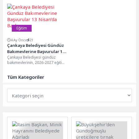
Okulu Projesi” kapsamında 31
Ankara İl Sağlık Müdürlüğü iş
ilçedeki 4. ve 5. sınıf...
birliğinde, belediye...
Eğitim
4 Ay Önce
21
Çankaya Belediyesi Gündüz
Bakımevlerine Başvurular 13
Çankaya Belediyesi gündüz
Nisan’da Başlıyor
bakımevlerinin, 2026-2027 eğitim
öğretim yılı başvuruları 14
Nisan’da başlıyor. Gündüz
Tüm Kategoriler
bakımevlerine, 13 Nisan’dan
itibaren https://basvuru.cankaya.bel.tr/kres adresi...