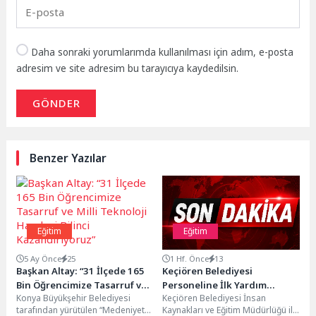
Daha sonraki yorumlarımda kullanılması için adım, e-posta
adresim ve site adresim bu tarayıcıya kaydedilsin.
GÖNDER
Benzer Yazılar
Eğitim
Eğitim
5 Ay Önce
25
1 Hf. Önce
13
Başkan Altay: “31 İlçede 165
Keçiören Belediyesi
Bin Öğrencimize Tasarruf ve
Personeline İlk Yardım
Konya Büyükşehir Belediyesi
Keçiören Belediyesi İnsan
Milli Teknoloji Hamlesi Bilinci
Eğitimi Verildi
tarafından yürütülen “Medeniyet
Kaynakları ve Eğitim Müdürlüğü ile
Kazandırıyoruz”