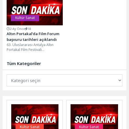
yola...
Kültür Sanat
2 Ay Önce
18
Altın Portakal’da Film Forum
başvuru tarihleri açıklandı
63. Uluslararası Antalya Altın
Portakal Film Festivali
kapsamında yer alan, genç ve
bağımsız sinema üreticilerini...
Tüm Kategoriler
Kültür Sanat
Kültür Sanat