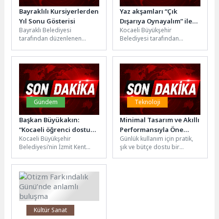
Bayraklılı Kursiyerlerden
Yaz akşamları “Çık
Yıl Sonu Gösterisi
Dışarıya Oynayalım” ile
Bayraklı Belediyesi
Kocaeli Büyükşehir
renklendi
tarafından düzenlenen
Belediyesi tarafından
jimnastik, bale ve modern
düzenlenen “Çık Dışarıya
dans kurslarına katılan
Oynayalım” etkinlikleri bu yıl
yüzlerce kursiyer, yıl sonu...
da yaz akşamlarını oyun,...
Gündem
Teknoloji
Başkan Büyükakın:
Minimal Tasarım ve Akıllı
“Kocaeli öğrenci dostu
Performansıyla Öne
Kocaeli Büyükşehir
Günlük kullanım için pratik,
bir şehir oldu”
Çıkan Acer Aspire Lite,
Belediyesi’nin İzmit Kent
şık ve bütçe dostu bir
Günlük Temponun Yeni
Meydanı’nda gerçekleştirdiği
dizüstü bilgisayar
Eşlikçisi
“Uluslararası Kültür
arayanlara Acer’dan dengeli
Buluşması” bu yıl da renkli
bir...
görüntülere...
Kültür Sanat