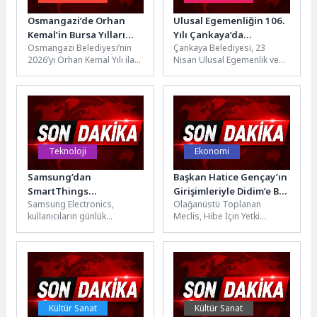
Osmangazi’de Orhan
Ulusal Egemenliğin 106.
Kemal’in Bursa Yılları
Yılı Çankaya’da
Osmangazi Belediyesi’nin
Çankaya Belediyesi, 23
Yad Edildi
Kutlanacak
2026’yı Orhan Kemal Yılı ilan
Nisan Ulusal Egemenlik ve
etmesi kapsamında Bursa
Çocuk Bayramı'nı ilçenin
23. Kitap Fuarı’nda
dört bir yanında gün boyu...
düzenlenen “Orhan...
Teknoloji
Ekonomi
Samsung’dan
Başkan Hatice Gençay’ın
SmartThings
Girişimleriyle Didim’e Bir
Samsung Electronics,
Olağanüstü Toplanan
Güncellemesi:
Hibe Desteği Daha
kullanıcıların günlük
Meclis, Hibe İçin Yetki
Kullanıcılar ve aileleri
yaşamlarında kendilerine ve
VerdiDidim Belediye Meclisi,
için akıllı bakım dönemi
ailelerine daha iyi
Çevre, Şehircilik ve İklim
bakmalarına yardımcı olacak
Değişikliği Bakanlığı...
geliştirilmiş deneyimler...
Kültür Sanat
Kültür Sanat