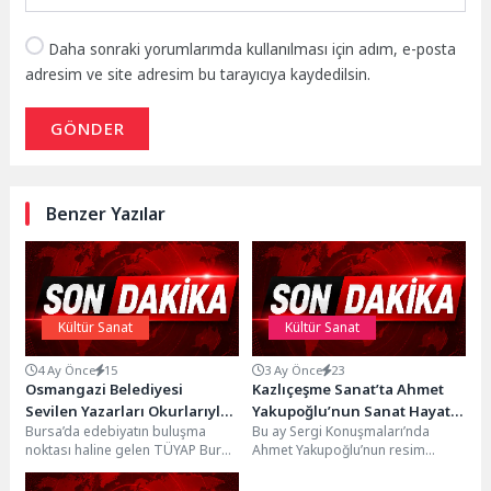
Daha sonraki yorumlarımda kullanılması için adım, e-posta
adresim ve site adresim bu tarayıcıya kaydedilsin.
GÖNDER
Benzer Yazılar
Kültür Sanat
Kültür Sanat
4 Ay Önce
15
3 Ay Önce
23
Osmangazi Belediyesi
Kazlıçeşme Sanat’ta Ahmet
Sevilen Yazarları Okurlarıyla
Yakupoğlu’nun Sanat Hayatı
Bursa’da edebiyatın buluşma
Bu ay Sergi Konuşmaları’nda
Buluşturuyor
Konuşuldu!
noktası haline gelen TÜYAP Bursa
Ahmet Yakupoğlu’nun resim
Kitap Fuarı, bu yıl 23’üncü kez
sergisi “Bir Hezarfenin İzleri”
kapılarını...
hakkında, sanatçının hayatından