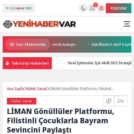
2
Kriptolar
USD
44.64 TRY
Son Eklenenler
lar kitapların renkli dünyasında buluştu
VakıfBank’ın aktif büyüklüğü y
Teknoloji Haberleri
Yerel İşletmeler İçin Akıllı SEO Stratejile
Ana Sayfa
Kültür Sanat
LİMAN Gönüllüler Platformu, Filistinli
Çocuklarla Bayram Sevincini Paylaştı
Kültür Sanat
0
LİMAN Gönüllüler Platformu,
Filistinli Çocuklarla Bayram
Sevincini Paylaştı