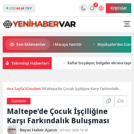
2
Kriptolar
USD
44.64 TRY
Son Eklenenler
ceği ve Yatırım Potansiyeli Masaya Yatırıldı
Büyükşehir’den Darıca’ya 
Teknoloji Haberleri
Raflar boşalıyor, belgeler ekrana taşını
Ana Sayfa
Gündem
Maltepe’de Çocuk İşçiliğine Karşı Farkındalık
Buluşması
Gündem
0
Maltepe’de Çocuk İşçiliğine
Karşı Farkındalık Buluşması
Beyaz Haber Ajansı
03 Haz 2026 16:30