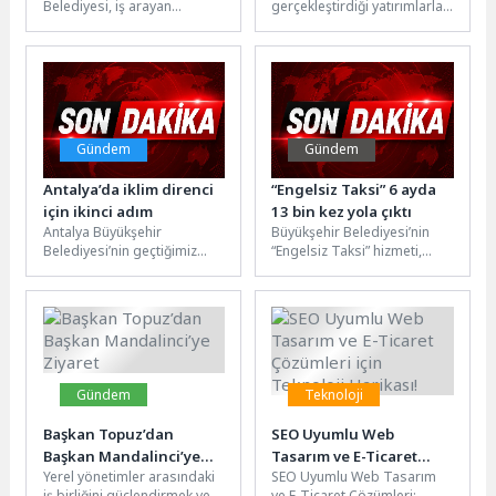
Belediyesi, iş arayan
gerçekleştirdiği yatırımlarla
şehirde en özel kutlama
vatandaşlar ile işverenleri
tüm Türkiye’ye örnek olan
tek bir noktada buluşturmak
Kocaeli Büyükşehir
amacıyla Manisa İstihdam...
Belediyesi, “5 Haziran Dünya
Çevre...
Gündem
Gündem
Antalya’da iklim direnci
“Engelsiz Taksi” 6 ayda
için ikinci adım
13 bin kez yola çıktı
Antalya Büyükşehir
Büyükşehir Belediyesi’nin
Belediyesi’nin geçtiğimiz
“Engelsiz Taksi” hizmeti,
aylarda düzenlediği “İklim
2026’nın ilk 6 ayında 13 bin
Değişikliğinde Bilimden
131 ulaşım talebini
Eyleme: Antalya’nın Aşırı
karşılayarak...
Sıcaklardan Etkilenebilirliği
Çalıştayı”nda...
Gündem
Teknoloji
Başkan Topuz’dan
SEO Uyumlu Web
Başkan Mandalinci’ye
Tasarım ve E-Ticaret
Yerel yönetimler arasındaki
SEO Uyumlu Web Tasarım
Ziyaret
Çözümleri için Teknoloji
iş birliğini güçlendirmek ve
ve E-Ticaret Çözümleri: