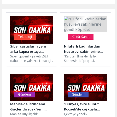
Teknoloji
Kültür Sanat
Siber casusların yeni
Nilüferli kadınlardan
arka kapısı ortaya
huzurevi sakinlerine
Siber güvenlik şirketi ESET,
“Kalpten İlmekler İyilik
çıkarıldı
gönül köprüsü
daha önce yalnızca Linux için
Sahnesinde” projesi
geliştirilmiş ve I-SOON adlı
kapsamında Nilüferli
Çinli bir...
kadınların hazırladığı el
emeği ürünler, Nilüfer
Belediyesi İzzet...
Gündem
Gündem
Manisa’da İstihdamı
“Dünya Çevre Günü”
Güçlendirecek Yeni
Kocaeli’de coşkuyla
Manisa Büyükşehir
Çevreye yönelik
Portal Hizmete Girdi
kutlandı; En çevreci