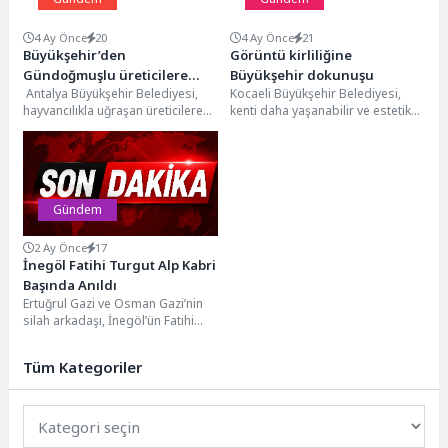
4 Ay Önce
20
4 Ay Önce
21
Büyükşehir’den
Görüntü kirliliğine
Gündoğmuşlu üreticilere
Büyükşehir dokunuşu
Antalya Büyükşehir Belediyesi,
Kocaeli Büyükşehir Belediyesi,
tırnak bakım desteği
hayvancılıkla uğraşan üreticilere
kenti daha yaşanabilir ve estetik
yönelik desteklerini sürdürüyor.
hale getirmek amacıyla
Büyükşehir Belediyesi, büyükbaş
çalışmalarını sürdürüyor. Bu
hayvanların sağlığı ve...
kapsamda,...
Gündem
2 Ay Önce
17
İnegöl Fatihi Turgut Alp Kabri
Başında Anıldı
Ertuğrul Gazi ve Osman Gazi’nin
silah arkadaşı, İnegöl’ün Fatihi
Turgut Alp, kabrinin bulunduğu
Turgutalpköy’de düzenlenen...
Tüm Kategoriler