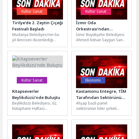
Kültür Sanat
Kültür Sanat
Tirilye’de 2. Zeytin Çiçeği
İzmir Oda
Festivali Başladı
Orkestrası’ndan
Mudanya Belediyesi’nin bu
İzmir Büyükşehir Belediyesi
unutulmaz gece
yıl ikincisini düzenlediği
Ahmed Adnan Saygun Sanat
“Tirilye Zeytin Çiçeği
Merkezi’nde sahne alan
Festivali”, büyük ilgi ve
İzmir Oda Orkestrası,
coşkuyla başladı....
dünyaca ünlü...
Kültür Sanat
Ekonomi
Kitapseverler
Kastamonu Entegre, TİM
Beylikdüzü’nde Buluştu
Tarafından Sektörünün
Beylikdüzü Belediyesi, 62.
Ahşap bazlı panel
İhracat Şampiyonu
Kütüphane Haftası
sektörünün lider şirketi
Seçildi
kapsamında düzenlediği
Kastamonu Entegre,
söyleşilerden çocuk
ihracattaki güçlü
etkinliklerine uzanan zengin
performansıyla Türkiye
bir programla her...
İhracatçılar Meclisi (TİM)...