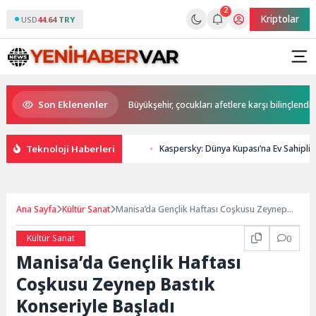
2
Kriptolar
USD
44.64 TRY
Son Eklenenler
kan Büyükakın’dan
Büyükşehir, çocukları afetlere karşı bilinçlendiriyor
Teknoloji Haberleri
Kaspersky: Dünya Kupası’na Ev Sahipliğ
Ana Sayfa
Kültür Sanat
Manisa’da Gençlik Haftası Coşkusu Zeynep
Bastık Konseriyle Başladı
Kültür Sanat
0
Manisa’da Gençlik Haftası
Coşkusu Zeynep Bastık
Konseriyle Başladı