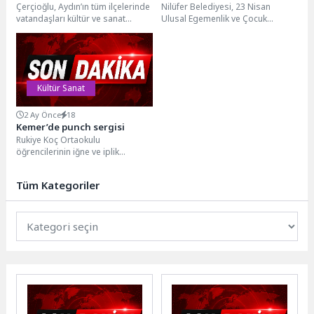
Çerçioğlu, Aydın’ın tüm ilçelerinde
Nilüfer Belediyesi, 23 Nisan
Tiyatroyla Buluşturdu
vatandaşları kültür ve sanat
Ulusal Egemenlik ve Çocuk
etkinlikleri ile buluşturmaya
Bayramı’nı birbirinden renkli
devam ediyor.Aydın Büyükşehir
etkinliklere sahne olacak Nilüfer...
Belediyesi...
Kültür Sanat
2 Ay Önce
18
Kemer’de punch sergisi
Rukiye Koç Ortaokulu
öğrencilerinin iğne ve iplik
kullanarak kumaş üzerine
yaptıkları punch sergisi
Tüm Kategoriler
yapıldı. Mustafa Ertuğrul...