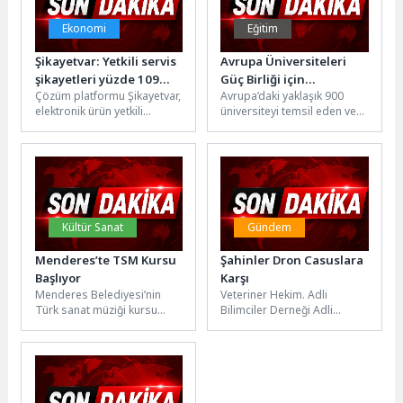
Ekonomi
Eğitim
Şikayetvar: Yetkili servis
Avrupa Üniversiteleri
şikayetleri yüzde 109
Güç Birliği için
Çözüm platformu Şikayetvar,
Avrupa’daki yaklaşık 900
arttı
İstanbul’da Toplandı
elektronik ürün yetkili
üniversiteyi temsil eden ve
servislerine yönelik
yükseköğretimde stratejik
şikayetlerin son bir yılda
kararların şekillendiği en
yüzde 109, beyaz...
önemli platformlardan biri...
Kültür Sanat
Gündem
Menderes’te TSM Kursu
Şahinler Dron Casuslara
Başlıyor
Karşı
Menderes Belediyesi’nin
Veteriner Hekim. Adli
Türk sanat müziği kursu
Bilimciler Derneği Adli
başlıyor. Başvurular 30
Veteriner Hekimlik Komisyon
Mayıs’a kadar devam
Başkanı Prof. Dr. Gültekin
edecek.Menderes
Yıldız ve...
Belediyesi’nin Türk...