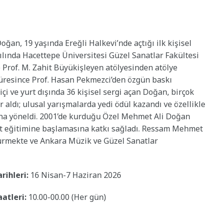
ğan, 19 yaşında Ereğli Halkevi’nde açtığı ilk kişisel
yılında Hacettepe Üniversitesi Güzel Sanatlar Fakültesi
Prof. M. Zahit Büyükişleyen atölyesinden atölye
süresince Prof. Hasan Pekmezci’den özgün baskı
içi ve yurt dışında 36 kişisel sergi açan Doğan, birçok
r aldı; ulusal yarışmalarda yedi ödül kazandı ve özellikle
ına yöneldi. 2001’de kurduğu Özel Mehmet Ali Doğan
nat eğitimine başlamasına katkı sağladı. Ressam Mehmet
dürmekte ve Ankara Müzik ve Güzel Sanatlar
rihleri:
16 Nisan-7 Haziran 2026
aatleri:
10.00-00.00 (Her gün)