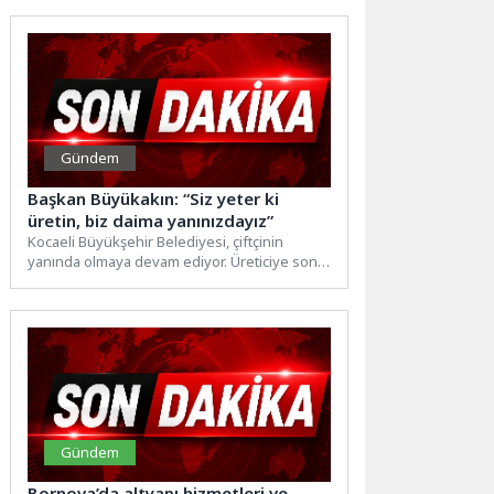
bulunan...
Gündem
Başkan Büyükakın: “Siz yeter ki
üretin, biz daima yanınızdayız”
Kocaeli Büyükşehir Belediyesi, çiftçinin
yanında olmaya devam ediyor. Üreticiye son 7
yılda 1,5 milyar TL...
Gündem
Bornova’da altyapı hizmetleri ve