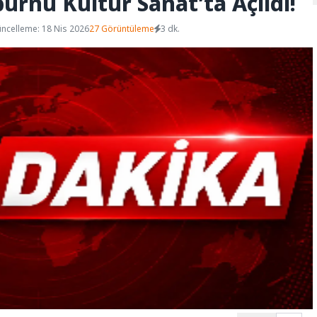
burnu Kültür Sanat’ta Açıldı!
ncelleme: 18 Nis 2026
27 Görüntüleme
3 dk.