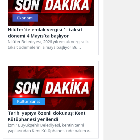
Ekonomi
Nilüfer’de emlak vergisi 1. taksit
dönemi 4 Mayıs’ta başlıyor
Nilüfer Belediyesi, 2026 yılı emlak vergisi ilk
taksit ödemelerini almaya başlıyor. Bu
kapsamdaki ödemeler 4...
Kültür Sanat
Tarihi yapıya özenli dokunuş: Kent
Kütüphanesi yenilendi
İzmir Büyükşehir Belediyesi, kentin tarihi
yapılarından Kent Kütüphanesi’nde bakım ve
onarım çalışmalarını tamamladı. Konak’ta