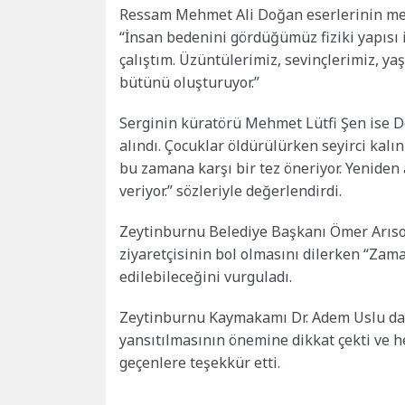
Ressam Mehmet Ali Doğan eserlerinin merk
“İnsan bedenini gördüğümüz fiziki yapısı i
çalıştım. Üzüntülerimiz, sevinçlerimiz, 
bütünü oluşturuyor.”
Serginin küratörü Mehmet Lütfi Şen ise Do
alındı. Çocuklar öldürülürken seyirci kalı
bu zamana karşı bir tez öneriyor. Yenide
veriyor.” sözleriyle değerlendirdi.
Zeytinburnu Belediye Başkanı Ömer Arısoy
ziyaretçisinin bol olmasını dilerken “Zama
edilebileceğini vurguladı.
Zeytinburnu Kaymakamı Dr. Adem Uslu da 
yansıtılmasının önemine dikkat çekti ve
geçenlere teşekkür etti.