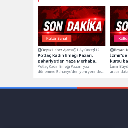
Kültür Sanat
Kültü
Beyaz Haber Ajansı
1 Ay Önce
12
Beyaz Ha
Potlaç Kadın Emeği Pazarı,
İzmir’de
Bahariye’den Yaza Merhaba
kursu ba
Dedi
Potlaç Kadın Emeği Pazarı, yaz
İzmir Büyü
dönemine Bahariye’den yeni yerinden
arasındaki
merhaba dedi. Kadın Emeği Pazarı’nı
Balkan Hal
ziyaret...
Başvurular.