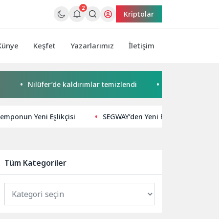
2
Kriptolar
Künye
Keşfet
Yazarlarımız
İletişim
Nilüfer’de kaldırımlar temizlendi
Başkan Pekyatırmacı’dan 
Temponun Yeni Eşlikçisi
SEGWAY’den Yeni Bir Kilometre Taşı:
Tüm Kategoriler