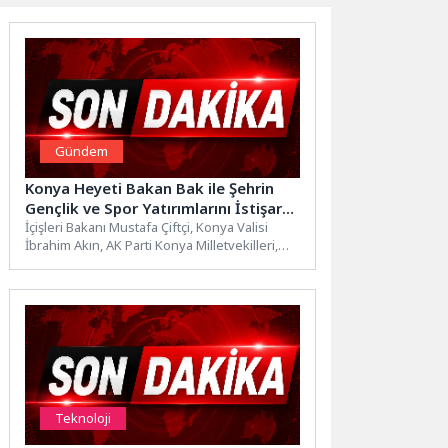
Gündem
Konya Heyeti Bakan Bak ile Şehrin
Gençlik ve Spor Yatırımlarını İstişare
Etti
İçişleri Bakanı Mustafa Çiftçi, Konya Valisi
İbrahim Akın, AK Parti Konya Milletvekilleri,
Konya Büyükşehir Belediye...
Teknoloji