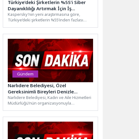
Türkiye’deki Şirketlerin %55’i Siber
Dayanıklılığı Artırmak İçin İş
Ortaklarının Güvenlik Maliyetlerini
Kaspersky’nin yeni araştırmasına göre,
Türkiye’deki şirketlerin %55’inden fazlası
Paylaşmaya Hazır
siber saldırılara karşı daha güçlü bir koruma...
Gündem
Narlıdere Belediyesi, Özel
Gereksinimli Bireyleri Denizle
Buluşturdu
Narlıdere Belediyesi, Kadın ve Aile Hizmetleri
Müdürlüğü’nün organizasyonuyla
düzenlediği etkinlikte, özel gereksinimli
bireyler, çocuklar ve...