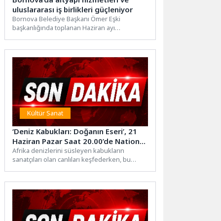
uluslararası iş birlikleri güçleniyor
Bornova Belediye Başkanı Ömer Eşki
başkanlığında toplanan Haziran ayı
meclisinde, ilçenin geleceği için önemli
kararlar...
Kültür Sanat
‘Deniz Kabukları: Doğanın Eseri’, 21
Haziran Pazar Saat 20.00’de National
Geographic WILD Ekranlarında!
Afrika denizlerini süsleyen kabukların
sanatçıları olan canlıları keşfederken, bu
büyüleyici tasarımların ardındaki hayatta
kalma hikâyeleri...