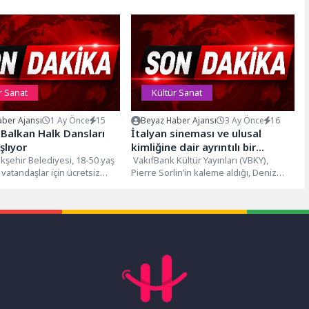
r Sanat
Kültür Sanat
ber Ajansı
1 Ay Önce
15
Beyaz Haber Ajansı
3 Ay Önce
16
 Balkan Halk Dansları
İtalyan sineması ve ulusal
şlıyor
kimliğine dair ayrıntılı bir
kşehir Belediyesi, 18-50 yaş
inceleme: “İtalyan Ulusal
VakıfBank Kültür Yayınları (VBKY),
 vatandaşlar için ücretsiz
Pierre Sorlin’in kaleme aldığı, Deniz
Sineması”
k Dansları kursu açıyor.
Arslan’ın dilimize çevirdiği “İtalyan
..
Ulusal Sineması” adlı eseri...