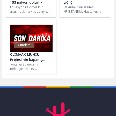
155 milyon dolarlık
çığlığı!
Enflasyon ile döviz kuru
Üsküdar Üniversitesi
ihracat
arasındaki fark nedeniyle
NPİSTANBUL Hastanesi
son üç yıldır ihraç
Klinik Psikolog İnci Nur Ülkü,
pazarlarında rekabette
4 Mayıs Uluslararası Şiddet
zorlanan Egeli...
Mağduru Çocuklar...
Gündem
CLIMAAX-MUHIR
Projesi’nin kapanış
Antalya Büyükşehir
toplantısı gerçekleşti
Belediyesi’nin ev
sahipliğinde Avrupa
Birliği’nin desteklediği
CLIMAAX-MUHIR Projesi
kapanış toplantısı
düzenlendi. Antalya
Büyükşehir...