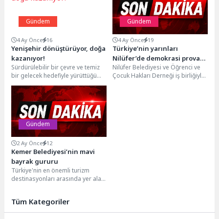
Gündem
Gündem
4 Ay Önce
16
4 Ay Önce
19
Yenişehir dönüştürüyor, doğa
Türkiye’nin yarınları
kazanıyor!
Nilüfer’de demokrasi provası
Sürdürülebilir bir çevre ve temiz
Nilüfer Belediyesi ve Öğrenci ve
yaptı
bir gelecek hedefiyle yürüttüğü
Çocuk Hakları Derneği iş birliğiyle
çalışmalar kapsamında 10 farklı
düzenlenen ‘Meclis Simülasyonu’
hizmet binasında...
etkinliği, gençlerin...
Gündem
2 Ay Önce
12
Kemer Belediyesi’nin mavi
bayrak gururu
Türkiye'nin en önemli turizm
destinasyonları arasında yer alan
Kemer'in en güzel plajlarından
olan Kemer Belediyesi...
Tüm Kategoriler