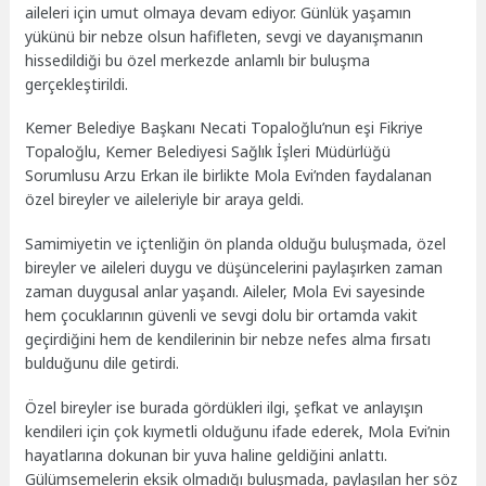
aileleri için umut olmaya devam ediyor. Günlük yaşamın
yükünü bir nebze olsun hafifleten, sevgi ve dayanışmanın
hissedildiği bu özel merkezde anlamlı bir buluşma
gerçekleştirildi.
Kemer Belediye Başkanı Necati Topaloğlu’nun eşi Fikriye
Topaloğlu, Kemer Belediyesi Sağlık İşleri Müdürlüğü
Sorumlusu Arzu Erkan ile birlikte Mola Evi’nden faydalanan
özel bireyler ve aileleriyle bir araya geldi.
Samimiyetin ve içtenliğin ön planda olduğu buluşmada, özel
bireyler ve aileleri duygu ve düşüncelerini paylaşırken zaman
zaman duygusal anlar yaşandı. Aileler, Mola Evi sayesinde
hem çocuklarının güvenli ve sevgi dolu bir ortamda vakit
geçirdiğini hem de kendilerinin bir nebze nefes alma fırsatı
bulduğunu dile getirdi.
Özel bireyler ise burada gördükleri ilgi, şefkat ve anlayışın
kendileri için çok kıymetli olduğunu ifade ederek, Mola Evi’nin
hayatlarına dokunan bir yuva haline geldiğini anlattı.
Gülümsemelerin eksik olmadığı buluşmada, paylaşılan her söz