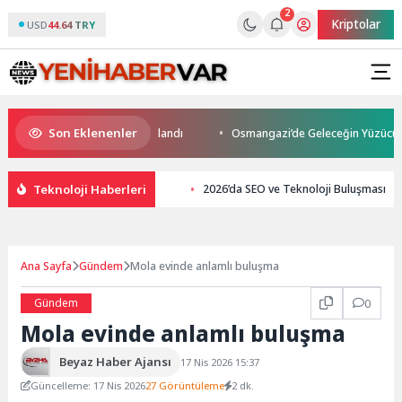
2
Kriptolar
USD
44.64 TRY
Son Eklenenler
 Son Yolculuğuna Uğurlandı
Osmangazi’de Geleceğin Yüzücüleri Sertifik
Teknoloji Haberleri
2026’da SEO ve Teknoloji Buluşması
Ana Sayfa
Gündem
Mola evinde anlamlı buluşma
Gündem
0
Mola evinde anlamlı buluşma
Beyaz Haber Ajansı
17 Nis 2026 15:37
Güncelleme: 17 Nis 2026
27 Görüntüleme
2 dk.