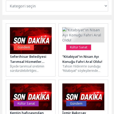
Gündem
Kültür Sanat
Seferihisar Belediyesi
“Kitabiyat”ın Nisan Ayı
Tarımsal Hizmetler
Konuğu Fahri Aral Oldu!
İlçede tarımsal üretimin
Tahsin Yıldırım’ın sunduğu
Müdürlüğü tarafından
sürdürülebilirliğini
“Kitabiyat” söyleşilerinde
yürütülen baraj suyu
destekleyen sulama hizmeti
nisan ayı konuğu Fahri Aral
sulama sezonu başladı
kapsamında 1750 üreticiye,
oldu. 3 Nisan Cuma akşamı...
55 kilometrelik hat üzerinden
su...
Kültür Sanat
Gündem
Kentin hafızasından
İzmir Bakırçay