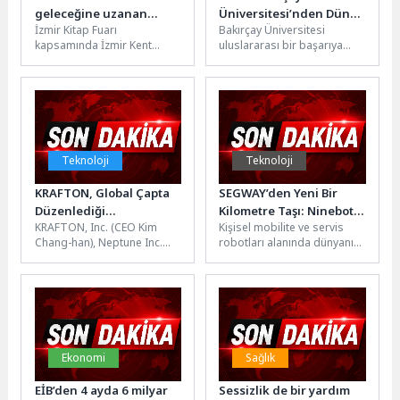
geleceğine uzanan
Üniversitesi’nden Dünya
İzmir Kitap Fuarı
Bakırçay Üniversitesi
yayınlar İzmir Kitap
Çapında Gurur
kapsamında İzmir Kent
uluslararası bir başarıya
Fuarı’nda
Kitaplığı tarafından
imza attı. Prof. Dr. Kadri
hazırlanan ve kentin
Özdemir Türkiye’de 7’nci,
tarihinden doğasına, kültürel
Dünyada 270’inci...
mirasından...
Teknoloji
Teknoloji
KRAFTON, Global Çapta
SEGWAY’den Yeni Bir
Düzenlediği
Kilometre Taşı: Ninebot
KRAFTON, Inc. (CEO Kim
Kişisel mobilite ve servis
Hibrit/Casual Oyun
E2 Serisi 1 Milyon Satışı
Chang-han), Neptune Inc.
robotları alanında dünyanın
Yarışması için Son
Aştı
(CEO Kang Yul-bin) ile
önde gelen markalarından
Başvuru Tarihini 16
ortaklaşa düzenlediği 5
Segway, Ninebot E2 serisi
Haziran’a Kadar Uzattı
milyon...
elektrikli...
Ekonomi
Sağlık
EİB’den 4 ayda 6 milyar
Sessizlik de bir yardım