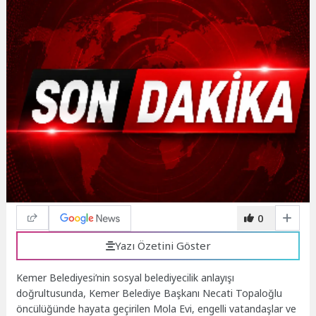
0
Yazı Özetini Göster
Kemer Belediyesi’nin sosyal belediyecilik anlayışı
doğrultusunda, Kemer Belediye Başkanı Necati Topaloğlu
öncülüğünde hayata geçirilen Mola Evi, engelli vatandaşlar ve