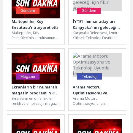
Gündem
Gündem
Maltepeliler, Köy
İYTE’li mimar adayları
Enstitüsü’nü ziyaret etti
Karşıyaka’nın geleceği
Maltepeliler, Köy
Karşıyaka Belediyesi, İzmir
için fikir yürütecek
Enstitüleri’nin kuruluşunun
Yüksek Teknoloji Enstitüsü
86’ncı yıl dönümünde,
(İYTE) Mimarlık Bölümü
Sakarya’nın Arifiye ilçesinde
öğrencilerini ağırladı.
bulunan Arifiye Köy Enstitüsü
Dönem projeleri
binasını...
kapsamında Karşıyaka...
Magazin
Teknoloji
Ekranların bir numaralı
Arama Motoru
magazin programı NR1
Optimizasyonu ve
Ekranların en dinamik, en
Arama Motoru
Magazin yine güncemi
Teknoloji Uyumlu
renkli ve en prestijli magazin
Optimizasyonunun
sallayacak
İpuçları
programı NR1 Magazin,
Temelleri ve Önemi Arama
başarılı sunucu Zeynep...
motoru optimizasyonu
(SEO), bir web sitesinin
arama motorları...