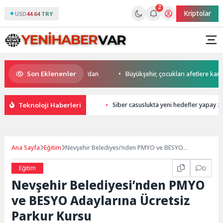
2
Kriptolar
USD
44.64 TRY
Son Eklenenler
’da start Başkan Büyükakın’dan
Büyükşehir, çocukları afetlere karşı bil
Teknoloji Haberleri
Siber casuslukta yeni hedefler yapay z
Ana Sayfa
Eğitim
Nevşehir Belediyesi’nden PMYO ve BESYO
Adaylarına Ücretsiz Parkur Kursu
Eğitim
0
Nevşehir Belediyesi’nden PMYO
ve BESYO Adaylarına Ücretsiz
Parkur Kursu