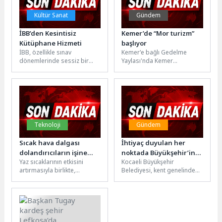
Kültür Sanat
Gündem
İBB’den Kesintisiz
Kemer’de “Mor turizm”
Kütüphane Hizmeti
başlıyor
İBB, özellikle sınav
Kemer'e bağlı Gedelme
dönemlerinde sessiz bir
Yaylası'nda Kemer
çalışma ortamına ihtiyaç
Belediyesi tarafından
duyan öğrenciler için kentin
Antalya Büyükşehir
üç kritik...
Belediyesi'nin destekleri ile
ekimi yapılan “Mor...
Teknoloji
Gündem
Sıcak hava dalgası
İhtiyaç duyulan her
dolandırıcıların işine
noktada Büyükşehir’in
Yaz sıcaklarının etkisini
Kocaeli Büyükşehir
yaradı: Sahte klima
izi var
artırmasıyla birlikte,
Belediyesi, kent genelinde
kampanyalarına dikkat
soğutma sistemleri satın
yürüttüğü hizmetler
almak isteyen tüketicileri
kapsamında toplumsal
hedef alan dolandırıcılık
yaşamın önemli
girişimleri...
merkezlerinden olan
ibadethanelere destek...