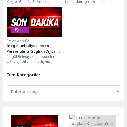
Kreş ve Gündüz Bakımevi’nde
tarafından ilçedeki liselerin son
“Yaza Merhaba” etkinliği
sınıf öğrencileri için ilk kez
düzenlendi.Etkinlik kapsamında
düzenlenen mezuniyet törenleri...
minikler; oyunlar,...
Eğitim
4 Ay Önce
26
İnegöl Belediyesi’nden
Personeline “Sağlıklı Dijital
İnegöl Belediyesi, personelin
Yaşam Ve Ekran Kullanımı
teknoloji kullanımına ilişkin
Yönetimi” Eğitimi
farkındalığını artırmak ve dijital
araçların bilinçli ve sağlıklı
Tüm Kategoriler
kullanımını...