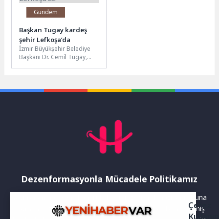
Gündem
Başkan Tugay kardeş
şehir Lefkoşa’da
İzmir Büyükşehir Belediye
Başkanı Dr. Cemil Tugay,
çeşitli temaslarda bulunmak
için Kuzey Kıbrıs Türk
Cumhuriyeti’ne...
Dezenformasyonla Mücadele Politikamız
Yayınlanan haberler doğruluk ilkesi gözetilerek hazırlanır. Buna
Çerez
rağmen bazı içeriklerde eksik, hatalı veya güncelliğini yitirmiş
Kullanı