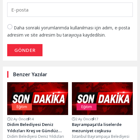
Daha sonraki yorumlarımda kullanılması için adım, e-posta
adresim ve site adresim bu tarayıcıya kaydedilsin.
GÖNDER
Benzer Yazılar
Eğitim
Eğitim
2 Ay Önce
14
2 Ay Önce
17
Didim Belediyesi Deniz
Bayrampaşa’da liselerde
Yıldızları Kreş ve Gündüz
mezuniyet coşkusu
Didim Belediyesi Deniz Yıldızları
İstanbul Bayrampaşa Belediyesi
Bakımevi’nde Yaz Coşkusu