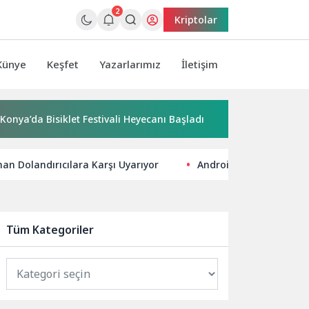
2
Kriptolar
Künye
Keşfet
Yazarlarımız
İletişim
klet Festivali Heyecanı Başladı
“Yaşamdan Yazıya” Atölyesi
nan Dolandırıcılara Karşı Uyarıyor
Android dünyasının en 
Tüm Kategoriler