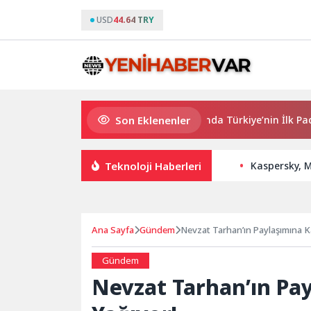
USD
44.64 TRY
Son Eklenenler
QNB Türkiye Ana Sponsorluğunda Türkiye’nin İlk Padel Türkiye Ş
Teknoloji Haberleri
Kaspersky, M
Ana Sayfa
Gündem
Nevzat Tarhan’ın Paylaşımına K
Gündem
Nevzat Tarhan’ın Pa