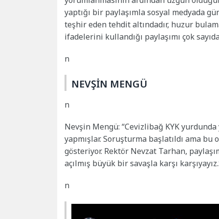
yorumlanmasının ardından üzgün olduğunu
yaptığı bir paylaşımla sosyal medyada gü
teşhir eden tehdit altındadır, huzur bulam
ifadelerini kullandığı paylaşımı çok sayıd
n
NEVŞİN MENGÜ
n
Nevşin Mengü: “Cevizlibağ KYK yurdunda y
yapmışlar. Soruşturma başlatıldı ama bu o
gösteriyor. Rektör
Nevzat
Tarhan
, paylaşı
açılmış büyük bir savaşla karşı karşıyayı
n