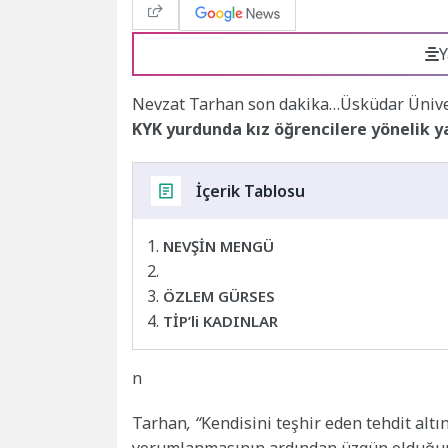
Y
Nevzat Tarhan son dakika…Üsküdar Üniver
KYK yurdunda kız öğrencilere yönelik y
İçerik Tablosu
NEVŞİN MENGÜ
ÖZLEM GÜRSES
TİP’li KADINLAR
n
Tarhan
, “
Kendisini teşhir eden tehdit altı