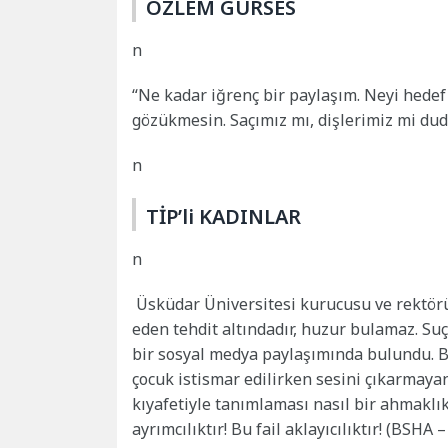
ÖZLEM GÜRSES
n
“Ne kadar iğrenç bir paylaşım. Neyi hedef
gözükmesin. Saçımız mı, dişlerimiz mi dud
n
TİP’li KADINLAR
n
Üsküdar Üniversitesi kurucusu ve rektö
eden tehdit altındadır, huzur bulamaz. Suç
bir sosyal medya paylaşımında bulundu. B
çocuk istismar edilirken sesini çıkarmayan
kıyafetiyle tanımlaması nasıl bir ahmaklık
ayrımcılıktır! Bu fail aklayıcılıktır! (BSHA