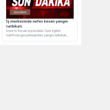
Gündem
İş merkezinde nefes kesen yangın
tatbikatı
İzmir’in Konak ilçesindeki Türk Eğitim
Vakfı’nda gerçekleştirilen yangın tatbikatı
gerçeğini aratmadı. Senaryo kapsamında
çıkan yangın...