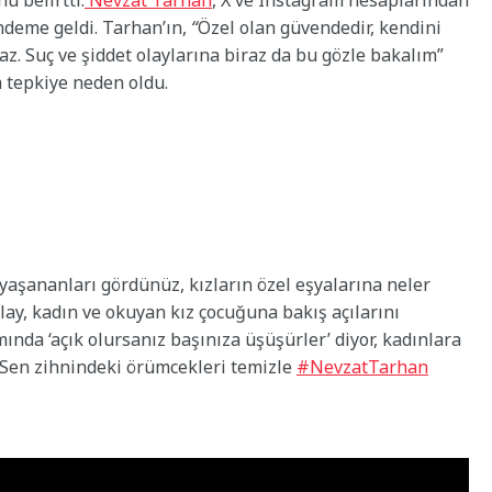
 belirtti.
Nevzat Tarhan
, X ve Instagram hesaplarından
ndeme geldi. Tarhan’ın,
“
Özel olan güvendedir, kendini
az. Suç ve şiddet olaylarına biraz da bu gözle bakalım”
a tepkiye neden oldu.
aşananları gördünüz, kızların özel eşyalarına neler
lay, kadın ve okuyan kız çocuğuna bakış açılarını
mında ‘açık olursanız başınıza üşüşürler’ diyor, kadınlara
z.Sen zihnindeki örümcekleri temizle
#NevzatTarhan