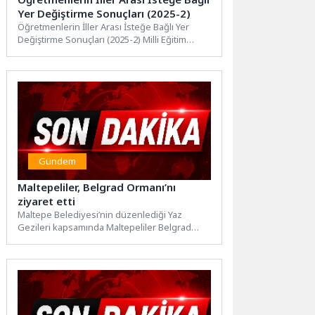
Yer Değiştirme Sonuçları (2025-2)
Öğretmenlerin İller Arası İsteğe Bağlı Yer
Değiştirme Sonuçları (2025-2) Milli Eğitim
Bakanlığı tarafından yayımlandı.nMEBBİS
kullanıcı...
Gündem
Maltepeliler, Belgrad Ormanı’nı
ziyaret etti
Maltepe Belediyesi’nin düzenlediği Yaz
Gezileri kapsamında Maltepeliler Belgrad
Ormanı'nda keyifli bir gün geçirdi. Maltepe
Belediyesi'nin ücretsiz düzenlediği...