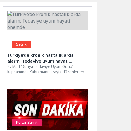
Sağlık
Türkiye’de kronik hastalıklarda
alarm: Tedaviye uyum hayati
önemde
27 Mart ‘Dünya Tedaviye Uyum Günü’
kapsamında Kahramanmaraş’ta düzenlenen
etkinlikte uzmanlar, kronik hastalıklarda
tedaviye uyumun...
Kültür Sanat