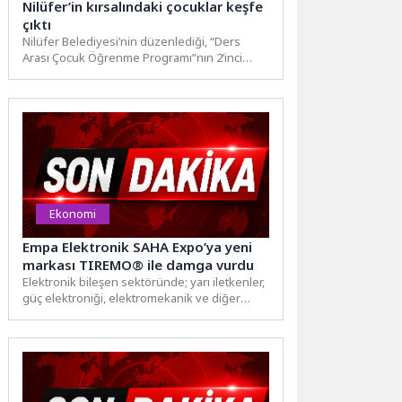
Nilüfer’in kırsalındaki çocuklar keşfe
çıktı
Nilüfer Belediyesi’nin düzenlediği, “Ders
Arası Çocuk Öğrenme Programı”nın 2’inci
haftası sona erdi. “Toprağın izinde”
temasıyla...
Ekonomi
Empa Elektronik SAHA Expo’ya yeni
markası TIREMO® ile damga vurdu
Elektronik bileşen sektöründe; yarı iletkenler,
güç elektroniği, elektromekanik ve diğer
bileşen çözümlerinden oluşan geniş ürün...