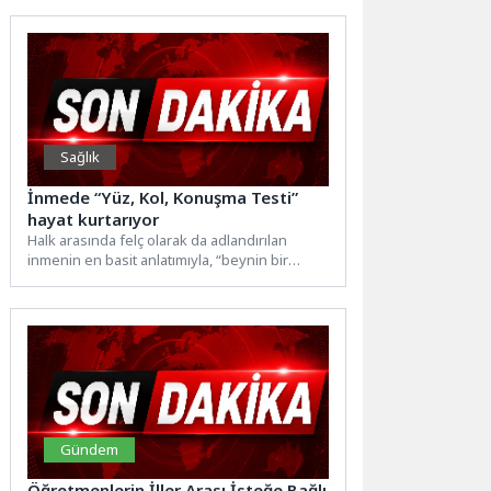
kullanılacak...
Sağlık
İnmede “Yüz, Kol, Konuşma Testi”
hayat kurtarıyor
Halk arasında felç olarak da adlandırılan
inmenin en basit anlatımıyla, “beynin bir
bölgesine giden kan...
Gündem
Öğretmenlerin İller Arası İsteğe Bağlı