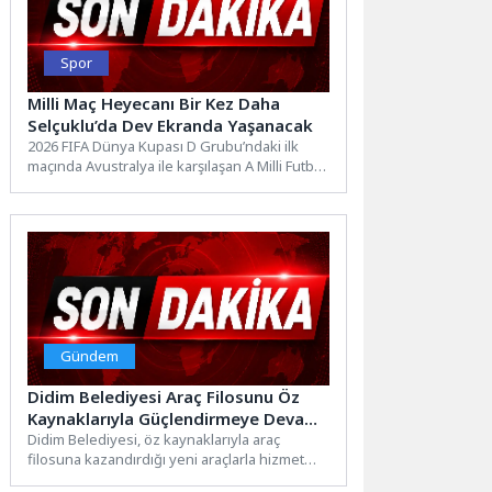
Spor
Milli Maç Heyecanı Bir Kez Daha
Selçuklu’da Dev Ekranda Yaşanacak
2026 FIFA Dünya Kupası D Grubu’ndaki ilk
maçında Avustralya ile karşılaşan A Milli Futbol
Takımı,...
Gündem
Didim Belediyesi Araç Filosunu Öz
Kaynaklarıyla Güçlendirmeye Devam
Ediyor
Didim Belediyesi, öz kaynaklarıyla araç
filosuna kazandırdığı yeni araçlarla hizmet
gücünü artırıyor. Belediye çalışmalarında