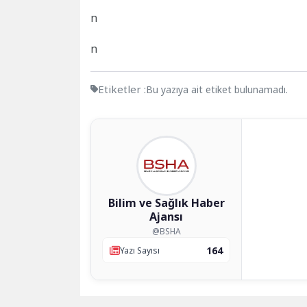
n
n
Etiketler :
Bu yazıya ait etiket bulunamadı.
Bilim ve Sağlık Haber
Ajansı
@BSHA
164
Yazı Sayısı