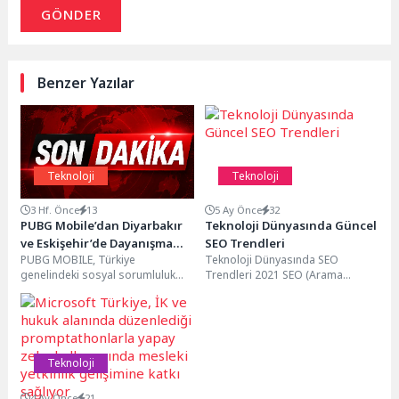
GÖNDER
Benzer Yazılar
Teknoloji
Teknoloji
3 Hf. Önce
13
5 Ay Önce
32
PUBG Mobile’dan Diyarbakır
Teknoloji Dünyasında Güncel
ve Eskişehir’de Dayanışma
SEO Trendleri
PUBG MOBILE, Türkiye
Teknoloji Dünyasında SEO
Köprüsü
genelindeki sosyal sorumluluk
Trendleri 2021 SEO (Arama
çalışmaları kapsamında
Motoru Optimizasyonu), dijital
Diyarbakır ve Eskişehir'de yeni
pazarlama dünyasında sürekli
projelere imza attı....
değişen bir...
Teknoloji
4 Ay Önce
21