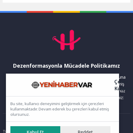
Destekleme Programı,
engelli bireylerin günlük
yaşamda kendi ayakları...
Dezenformasyonla Mücadele Politikamız
Yayınlanan haberler doğruluk ilkesi gözetilerek hazırlanır. Buna
Çerez
rağmen bazı içeriklerde eksik, hatalı veya güncelliğini yitirmiş
Kullanı
bilgiler bulunabilir.Yanlış veya yanıltıcı olduğunu düşündüğünüz
haberleri aşağıdaki iletişim kanallarından bize bildirebilirsiniz:
Bu site, kullanıcı deneyimini geliştirmek için çerezleri
kullanmaktadır. Devam ederek bu çerezleri kabul etmiş
olursunuz.
Ana Sayfa
Tüm hakları saklıdır. Sitede yer alan içerikler izinsiz kopyalanamaz,
Kabul Et
Reddet