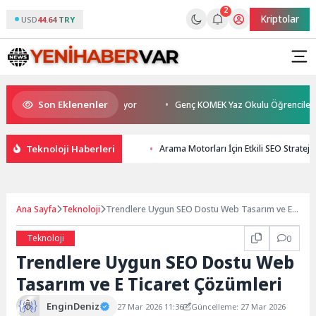
2
Kriptolar
USD
44.64 TRY
Son Eklenenler
ta Okurlarıyla Buluşuyor
Genç KOMEK Yaz Okulu Öğrencileri “Şehrin K
Teknoloji Haberleri
Arama Motorları İçin Etkili SEO Strateji
Ana Sayfa
Teknoloji
Trendlere Uygun SEO Dostu Web Tasarım ve E
Ticaret Çözümleri
Teknoloji
0
Trendlere Uygun SEO Dostu Web
Tasarım ve E Ticaret Çözümleri
EnginDeniz
27 Mar 2026 11:36
Güncelleme: 27 Mar 2026