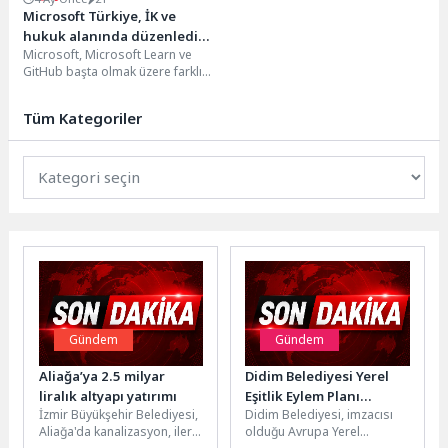
Microsoft Türkiye, İK ve
hukuk alanında düzenlediği
Microsoft, Microsoft Learn ve
promptathonlarla yapay zeka
GitHub başta olmak üzere farklı
kullanımında mesleki
platformlar üzerinden “prompt
yetkinlik gelişimine katkı
(yapay zeka komutu)...
sağlıyor
Tüm Kategoriler
Gündem
Gündem
Aliağa’ya 2.5 milyar
Didim Belediyesi Yerel
liralık altyapı yatırımı
Eşitlik Eylem Planı
İzmir Büyükşehir Belediyesi,
Didim Belediyesi, imzacısı
Çalışmalarını
Aliağa'da kanalizasyon, ileri
olduğu Avrupa Yerel
Sürdürüyor