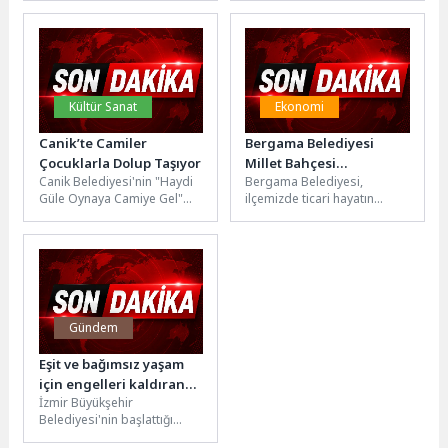
geleceğine yön
sonrası restorasyon süreci
verecektir”Kocaeli
devam...
Büyükşehir Belediye Başkanı
Tahir...
Kültür Sanat
Ekonomi
Canik’te Camiler
Bergama Belediyesi
Çocuklarla Dolup Taşıyor
Millet Bahçesi
Canik Belediyesi'nin "Haydi
Bergama Belediyesi,
Dükkanları İhaleye
Güle Oynaya Camiye Gel"
ilçemizde ticari hayatın
Çıkıyor
projesiyle çocuklar ve
canlandırılması, yerel
gençler camilere akın ediyor.
ekonominin güçlendirilmesi
Canik...
ve girişimcilere yeni fırsatlar
sunulması amacıyla...
Gündem
Eşit ve bağımsız yaşam
için engelleri kaldıran
İzmir Büyükşehir
destek
Belediyesi'nin başlattığı
Günlük Yaşam Becerilerini