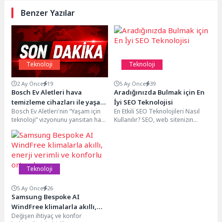
Benzer Yazılar
Teknoloji
Teknoloji
2 Ay Önce
19
5 Ay Önce
39
Bosch Ev Aletleri hava
Aradığınızda Bulmak için En
temizleme cihazları ile yaşam
İyi SEO Teknolojisi
Bosch Ev Aletleri'nin “Yaşam için
En Etkili SEO Teknolojileri Nasıl
alanlarına taze bir nefes
teknoloji” vizyonunu yansıtan hava
Kullanılır? SEO, web sitenizin
temizleme cihazları, ortamdaki
arama motorlarında daha üst
havayı etkili bir...
sıralarda görünmesini...
Teknoloji
5 Ay Önce
26
Samsung Bespoke AI
WindFree klimalarla akıllı,
Değişen ihtiyaç ve konfor
enerji verimli ve konforlu