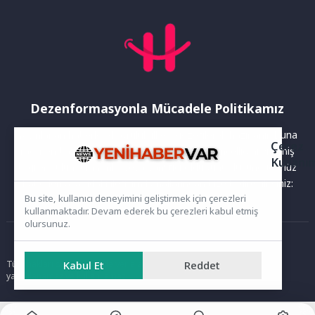
Dezenformasyonla Mücadele Politikamız
Yayınlanan haberler doğruluk ilkesi gözetilerek hazırlanır. Buna
Çerez
rağmen bazı içeriklerde eksik, hatalı veya güncelliğini yitirmiş
Kullanı
bilgiler bulunabilir.Yanlış veya yanıltıcı olduğunu düşündüğünüz
haberleri aşağıdaki iletişim kanallarından bize bildirebilirsiniz:
Bu site, kullanıcı deneyimini geliştirmek için çerezleri
kullanmaktadır. Devam ederek bu çerezleri kabul etmiş
olursunuz.
Ana Sayfa
Tüm hakları saklıdır. Sitede yer alan içerikler izinsiz kopyalanamaz,
Kabul Et
Reddet
yayımlanamaz ve kullanılamaz.