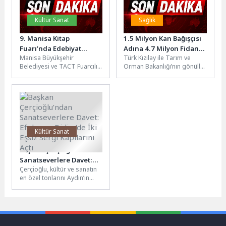
Kültür Sanat
Sağlık
9. Manisa Kitap
1.5 Milyon Kan Bağışçısı
Fuarı’nda Edebiyat
Adına 4.7 Milyon Fidan
Manisa Büyükşehir
Türk Kızılay ile Tarım ve
Rüzgarı Esiyor
Dikildi
Belediyesi ve TACT Fuarcılık
Orman Bakanlığı’nın gönüllü
iş birliğiyle kapılarını açan 9.
kan bağışını teşvik etmek ve
Manisa Kitap Fuarı,
ülke genelinde...
kitapseverlerin...
Kültür Sanat
Başkan Çerçioğlu’ndan
Sanatseverlere Davet:
Çerçioğlu, kültür ve sanatın
Efeler ve Didim’de İki
en özel tonlarını Aydın’ın
Eşsiz Sergi Kapılarını Açtı
dört bir yanında vatandaşlar
ile buluşturmaya devam...