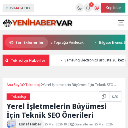
2
Kriptolar
USD
44.64 TRY
Son Eklenenler
betti: Kuzey Makedonya’da Toprağa Verilecek
Bilgesu Erenus Son Yol
Teknoloji Haberleri
Samsung Electronics üst üste 20. kez 
Ana Sayfa
Teknoloji
Yerel İşletmelerin Büyümesi İçin Teknik SEO
Önerileri
Teknoloji
0
Yerel İşletmelerin Büyümesi
İçin Teknik SEO Önerileri
Esnaf Haber
25 Mar 2026 18:21
Güncelleme: 25 Mar 2026