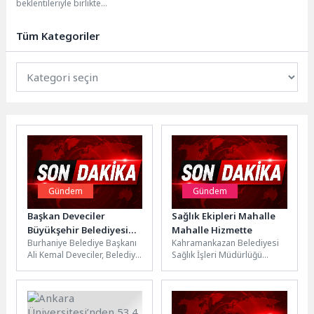
beklentileriyle birlikte
ortamlar
iklimlendirme çözümleri de akıllı,
sezgisel ve inovatif sistemlere
Tüm Kategoriler
dönüşüyor....
Gündem
Gündem
Başkan Deveciler
Sağlık Ekipleri Mahalle
Büyükşehir Belediyesi
Mahalle Hizmette
Burhaniye Belediye Başkanı
Kahramankazan Belediyesi
tarafından başlatılan
Ali Kemal Deveciler, Belediye
Sağlık İşleri Müdürlüğü
Pelitköy Sahil Yolu
Başkan Yardımcısı Ahmet
ekipleri, evde sağlık
çalışmalarını yerinde
Demir, Belediye Meclis
hizmetleri kapsamında ilçe
inceledi
Başkan Vekili...
genelindeki hasta, yaşlı ve...