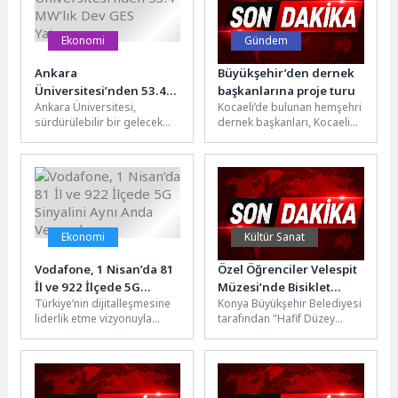
Ekonomi
Gündem
Ankara
Büyükşehir’den dernek
Üniversitesi’nden 53.4
başkanlarına proje turu
Ankara Üniversitesi,
Kocaeli’de bulunan hemşehri
MW’lık Dev GES Yatırımı
sürdürülebilir bir gelecek
dernek başkanları, Kocaeli
vizyonuyla Çankırı’nın
Büyükşehir Belediyesi’nin
Şabanözü ilçesi Çaparkayı
hayata geçirdiği vizyon
köyünde hayata geçirdiği
projelerini yerinde inceledi.
dev güneş...
Dernek...
Ekonomi
Kültür Sanat
Vodafone, 1 Nisan’da 81
Özel Öğrenciler Velespit
İl ve 922 İlçede 5G
Müzesi’nde Bisiklet
Türkiye’nin dijitalleşmesine
Konya Büyükşehir Belediyesi
Sinyalini Aynı Anda
Tarihini Keşfetti
liderlik etme vizyonuyla
tarafından "Hafif Düzey
Verecek
faaliyet
Zihinsel Yetersizliği Olan
gösteren Vodafone, 1
Lise Öğrencileri İçin Fiziksel
Nisan’da başlayacak 5G
Aktivite ve...
hizmeti için hazırlıklarını
tamamladı. Dünya...