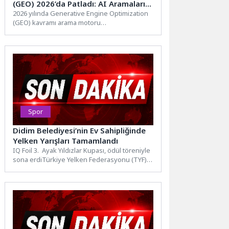
(GEO) 2026’da Patladı: AI Aramaları
İçin Yeni Kurallar
2026 yılında Generative Engine Optimization
(GEO) kavramı arama motoru
optimizasyonunun en sıcak konusu haline
geldi....
Spor
Didim Belediyesi’nin Ev Sahipliğinde
Yelken Yarışları Tamamlandı
IQ Foil 3. Ayak Yıldızlar Kupası, ödül töreniyle
sona erdiTürkiye Yelken Federasyonu (TYF)
Yelken Ligi...