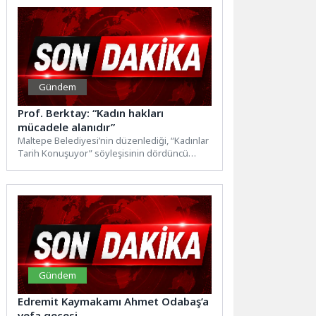
Gündem
Prof. Berktay: “Kadın hakları
mücadele alanıdır”
Maltepe Belediyesi’nin düzenlediği, “Kadınlar
Tarih Konuşuyor” söyleşisinin dördüncü
bölümüne akademisyen ve yazar Prof. Dr.
Fatmagül...
Gündem
Edremit Kaymakamı Ahmet Odabaş’a
vefa gecesi