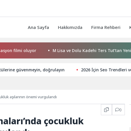
Ana Sayfa
Hakkımızda
Firma Rehberi
mi oluyor
M Lisa ve Dolu Kadehi Ters Tut’tan Yeni İş Birliği
tülerine güvenmeyin, doğrulayın
2026 İçin Seo Trendleri v
ukluk aşılarının önemi vurgulandı
0
maları’nda çocukluk