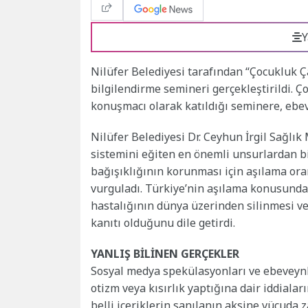
Y
Nilüfer Belediyesi tarafından “Çocukluk Ç
bilgilendirme semineri gerçekleştirildi. Ç
konuşmacı olarak katıldığı seminere, ebev
Nilüfer Belediyesi Dr. Ceyhun İrgil Sağlı
sistemini eğiten en önemli unsurlardan bi
bağışıklığının korunması için aşılama ora
vurguladı. Türkiye’nin aşılama konusunda 
hastalığının dünya üzerinden silinmesi v
kanıtı olduğunu dile getirdi.
YANLIŞ BİLİNEN GERÇEKLER
Sosyal medya spekülasyonları ve ebeveynle
otizm veya kısırlık yaptığına dair iddialar
belli içeriklerin sanılanın aksine vücuda