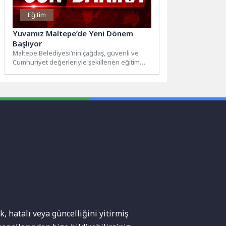
Eğitim
Yuvamız Maltepe’de Yeni Dönem
Başlıyor
Maltepe Belediyesi’nin çağdaş, güvenli ve
Cumhuriyet değerleriyle şekillenen eğitim
anlayışını çocuklarla buluşturan Yuvamız
Maltepe Zübeyde...
, hatalı veya güncelliğini yitirmiş