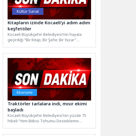
Kültür Sanat
Kitapların izinde Kocaeli’yi adım adım
keşfettiler
Kocaeli Büyükşehir Belediyesi’nin hayata
geçirdiği “Bir Kitap, Bir Şehir, Bir Yazar”
projesinin ilk buluşması gençleri...
Ekonomi
Traktörler tarlalara indi, mısır ekimi
başladı
Kocaeli Büyükşehir Belediyesi’nin yüzde 75
hibeli “Yem Bitkisi Tohumu Destekleme
Projesi” kapsamında mısır ve yonca...