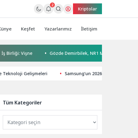
2
Kriptolar
Künye
Keşfet
Yazarlarımız
İletişim
: Vişne
Gözde Demirbilek, NR1 Magazin’de: ‘Son assolist o
e Teknoloji Gelişmeleri
Samsung’un 2026 model Micro RGB, 
Tüm Kategoriler