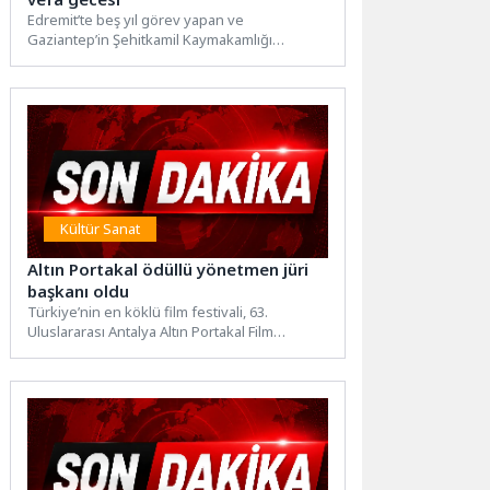
Edremit’te beş yıl görev yapan ve
Gaziantep’in Şehitkamil Kaymakamlığı
görevine atanan Ahmet Odabaş, Edremit
Belediyesi...
Kültür Sanat
Altın Portakal ödüllü yönetmen jüri
başkanı oldu
Türkiye’nin en köklü film festivali, 63.
Uluslararası Antalya Altın Portakal Film
Festivali bu sene 24- 31 Ekim 2026...