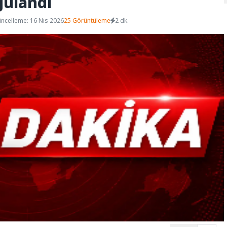
gulandı
ncelleme: 16 Nis 2026
25 Görüntüleme
2 dk.