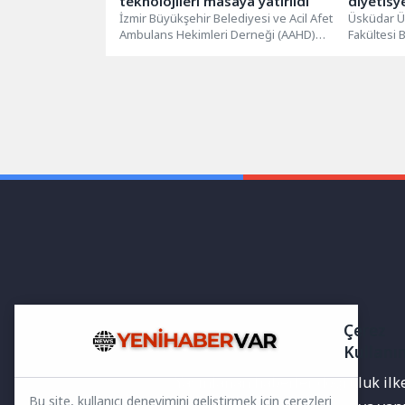
teknolojileri masaya yatırıldı
diyetisy
İzmir Büyükşehir Belediyesi ve Acil Afet
Üsküdar Ün
Ambulans Hekimleri Derneği (AAHD)
Fakültesi 
tarafından düzenlenen “Acil
Bölümünden
Hizmetlerde Yeni...
Haziran...
Çerez
Kullanı
Yayınlanan haberler doğruluk ilkes
Bu site, kullanıcı deneyimini geliştirmek için çerezleri