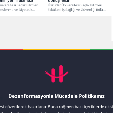
enin yerini alamaz!
dönüşmesin!
iversitesi Sağlık Bilimleri
Üsküdar Üniversitesi Sağlık Bilimleri
Beslenme ve Diyetetik
Fakültesi İş Sağlığı ve Güvenliği Bölüm
 Arş. Gör. Ekin Çevik, 6
Başkanı Dr. Öğr. Üyesi Rüştü...
Dezenformasyonla Mücadele Politikamız
mı
i gözetilerek hazırlanır. Buna rağmen bazı içeriklerde eksik