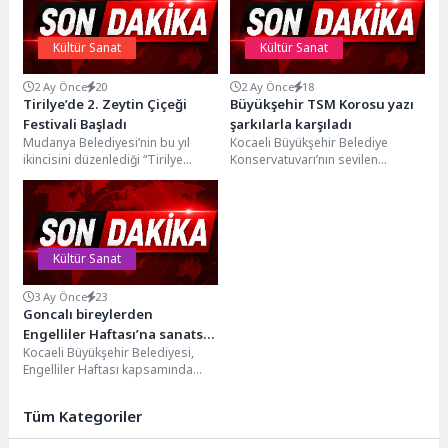
Kültür Sanat
Kültür Sanat
2 Ay Önce
20
2 Ay Önce
18
Tirilye’de 2. Zeytin Çiçeği
Büyükşehir TSM Korosu yazı
Festivali Başladı
şarkılarla karşıladı
Mudanya Belediyesi’nin bu yıl
Kocaeli Büyükşehir Belediye
ikincisini düzenlediği “Tirilye
Konservatuvarı’nın sevilen
Zeytin Çiçeği Festivali”, büyük ilgi
topluluklarından Türk Sanat
ve coşkuyla başladı....
Müziği Korosu kulakların pasını
silen muhteşem bir...
Kültür Sanat
3 Ay Önce
23
Goncalı bireylerden
Engelliler Haftası’na sanatsal
Kocaeli Büyükşehir Belediyesi,
vurgu
Engelliler Haftası kapsamında
özel bireylerin sosyal yaşama
aktif katılımını destekleyen anlamlı
Tüm Kategoriler
bir...