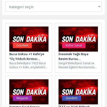
Gündem
Kültür Sanat
Buca Göksu +1 Kafe’ye
İnesmek Yağlı Boya
“Üç Yıldızlı Kırmızı
Resim Kursu
Buca Belediyesi 1923 Buca
İnegöl Belediyesi Sanat ve
Bayrak”
Kursiyerlerinin Eserleri
Göksu +1 Kafe, erişilebilirlik
Meslek Eğitimi Kurslarında
Görücüye Çıktı
standartlarını yüzde 90’ın
(İNESMEK) yağlı boya resim
üzerine taşıyarak en yüksek...
kursuna katılan kursiyerler,
ilk...
Magazin
Gündem
Yapımcı Suat Yanç’a
İETT ve Türk Böbrek