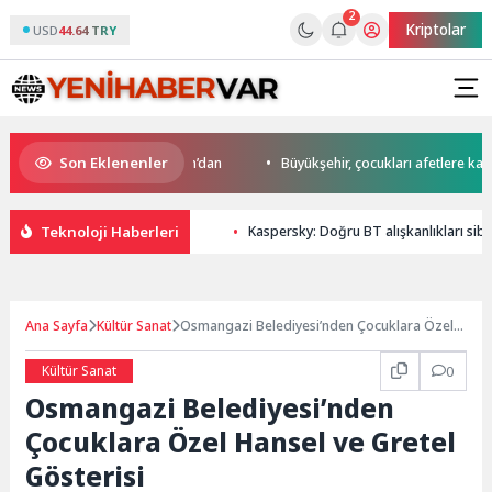
2
Kriptolar
USD
44.64 TRY
Son Eklenenler
’da start Başkan Büyükakın’dan
Büyükşehir, çocukları afetlere karşı bi
Teknoloji Haberleri
Kaspersky: Doğru BT alışkanlıkları sibe
Ana Sayfa
Kültür Sanat
Osmangazi Belediyesi’nden Çocuklara Özel
Hansel ve Gretel Gösterisi
Kültür Sanat
0
Osmangazi Belediyesi’nden
Çocuklara Özel Hansel ve Gretel
Gösterisi