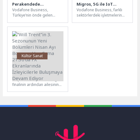
Perakendede
Migros, 5G ile IoT
Vodafone Business,
Vodafone Business, farklı
Dijitalleşmeyi 5G ile
Tabanlı Destek
Türkiye’nin önde gelen
sektörlerdeki işletmelerin
Hızlandırıyor
Uygulamaları Hayata
perakende markalarıyla
dijital dönüşümünü
Geçirdi
hayata geçirdiği iş
hızlandıran yeni nesil
birlikleriyle mağazaları
bağlantı ve IoT çözümleriyle
veriyle yönetilen, müşteri...
yenilikçi...
Kültür Sanat
“Will Trent”in 3.
Sezonunun Yeni
Geçen sezonun bomba gibi
Bölümleri Nisan Ayı
finalinin ardından ailesinin
Boyunca Her Cuma
geçmişiyle ilgili sarsıcı
21.30’da FX Ekranlarında
gerçeklerle yüzleşen Colter,
İzleyicilerle Buluşmaya
artık geçmişi...
Devam Ediyor