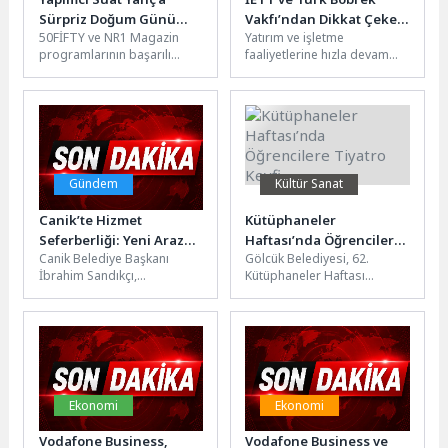
Sürpriz Doğum Günü
Vakfı’ndan Dikkat Çeken
50FİFTY ve NR1 Magazin
Yatırım ve işletme
Kutlaması!
Proje
programlarının başarılı
faaliyetlerine hızla devam
yapımcısı Suat Yanç,
eden İETT, sosyal
dostlarının düzenlediği
sorumluluk projelerine de
sürpriz bir organizasyonla
bir yenisini ekliyor....
yeni...
Gündem
Kültür Sanat
Canik’te Hizmet
Kütüphaneler
Seferberliği: Yeni Arazöz
Haftası’nda Öğrencilere
Canik Belediye Başkanı
Gölcük Belediyesi, 62.
Filoda
Tiyatro Keyfi
İbrahim Sandıkçı,
Kütüphaneler Haftası
belediyenin araç filosunu
kapsamında ortaokulu
yeni araçlarla güçlendirmeye
öğrencilerini Kazıklı
devam ettiklerini kaydederek
Kervansarayı’nda özel bir
hızlı...
tiyatro oyunuyla
ağırladı.Gölcük...
Ekonomi
Ekonomi
Vodafone Business,
Vodafone Business ve