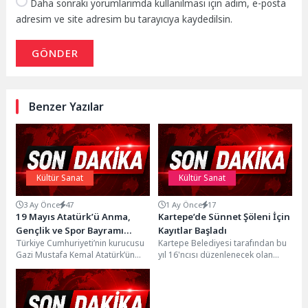
Daha sonraki yorumlarımda kullanılması için adım, e-posta
adresim ve site adresim bu tarayıcıya kaydedilsin.
GÖNDER
Benzer Yazılar
Kültür Sanat
Kültür Sanat
3 Ay Önce
47
1 Ay Önce
17
19 Mayıs Atatürk’ü Anma,
Kartepe’de Sünnet Şöleni İçin
Gençlik ve Spor Bayramı
Kayıtlar Başladı
Türkiye Cumhuriyeti’nin kurucusu
Kartepe Belediyesi tarafından bu
Aliağa’da Coşkuyla Kutlandı
Gazi Mustafa Kemal Atatürk’ün
yıl 16'ncısı düzenlenecek olan
Türk Gençliğine armağan ettiği 19
Geleneksel Sünnet Şöleni için
Mayıs Atatürk'ü Anma,...
başvurular başladı. Çocuklarını...