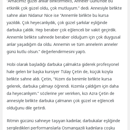
“Amacımız güzel anılar biriktirmekti, Anneler Günü’nde bu
etkinlik çok güzel oldu, çok mutluyum.” dedi. Annesiyle birlikte
sahne alan Nidanur Nice ise “Annemle birlikte bu kursa
yazıldık. Çok heyecanlıydık, çok güzel şarkılar eşliğinde
darbuka çaldık. Hep beraber çok eğlenceli bir vakit geçirdik.
Annemle birlikte sahnede beraber olduğum için çok duygusal
anlar yaşadığım da oldu. Annemin ve tüm annelerin anneler
günü kutlu olsun.” değerlendirmesini yaptı.
Hobi olarak başladığı darbuka çalmakta giderek profesyonel
hale gelen bir başka kursiyer Tülay Çetin de, küçük kızıyla
birlikte sahne aldı. Çetin, “Kızım da benimle birlikte kursa
gelerek, darbuka çalmayı öğrendi. Kızımla çaldığım için daha
da heyecanlıyım.” sözlerine yer verirken, kızı Azra Çetin de
annesiyle birlikte darbuka çalmanın çok güzel ve eğlenceli
olduğunu dile getirdi.
Ritmin gücünü sahneye taşıyan kadınlar, darbukalar eşliğinde
sergiledikleri performanslarla Osmangazili kadınlara coşku