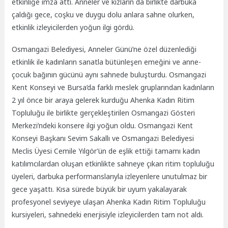
etkinliğe imza attı. Anneler ve kızların da birlikte darbuka
çaldığı gece, coşku ve duygu dolu anlara sahne olurken,
etkinlik izleyicilerden yoğun ilgi gördü.
Osmangazi Belediyesi, Anneler Günü’ne özel düzenlediği
etkinlik ile kadınların sanatla bütünleşen emeğini ve anne-
çocuk bağının gücünü aynı sahnede buluşturdu. Osmangazi
Kent Konseyi ve Bursa’da farklı meslek gruplarından kadınların
2 yıl önce bir araya gelerek kurduğu Ahenka Kadın Ritim
Topluluğu ile birlikte gerçekleştirilen Osmangazi Gösteri
Merkezi’ndeki konsere ilgi yoğun oldu. Osmangazi Kent
Konseyi Başkanı Sevim Sakallı ve Osmangazi Belediyesi
Meclis Üyesi Cemile Yılgör’ün de eşlik ettiği tamamı kadın
katılımcılardan oluşan etkinlikte sahneye çıkan ritim topluluğu
üyeleri, darbuka performanslarıyla izleyenlere unutulmaz bir
gece yaşattı. Kısa sürede büyük bir uyum yakalayarak
profesyonel seviyeye ulaşan Ahenka Kadın Ritim Topluluğu
kursiyeleri, sahnedeki enerjisiyle izleyicilerden tam not aldı.