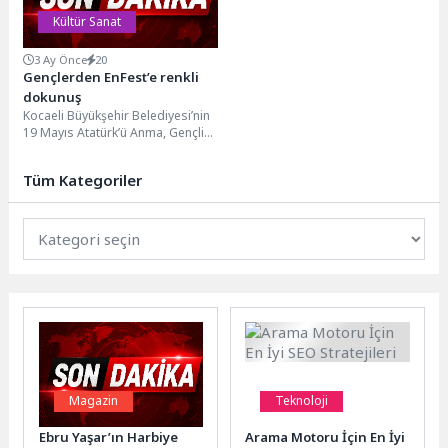
Kültür Sanat
3 Ay Önce
20
Gençlerden EnFest’e renkli
dokunuş
Kocaeli Büyükşehir Belediyesi’nin
19 Mayıs Atatürk’ü Anma, Gençlik
ve Spor Bayramı kapsamında
düzenlediği EnFest’te hazırlanan...
Tüm Kategoriler
Magazin
Teknoloji
Ebru Yaşar’ın Harbiye
Arama Motoru İçin En İyi