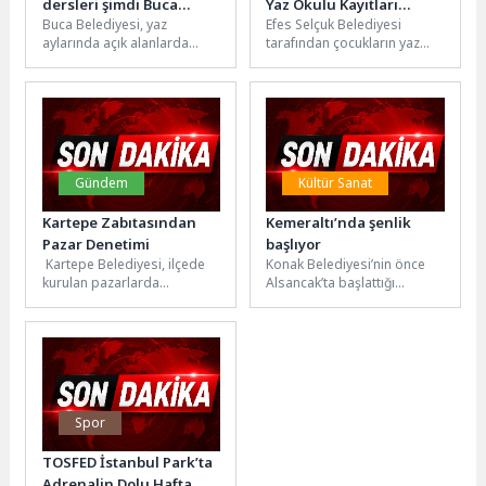
dersleri şimdi Buca
Yaz Okulu Kayıtları
Buca Belediyesi, yaz
Efes Selçuk Belediyesi
Arena Stadı’nda
Başladı
aylarında açık alanlarda
tarafından çocukların yaz
düzenlediği zumba ve
tatilini verimli, eğlenceli ve
pilates derslerini Buca
öğretici etkinliklerle
Arena Stadı’na taşıdı....
değerlendirmesi amacıyla
düzenlenen...
Gündem
Kültür Sanat
Kartepe Zabıtasından
Kemeraltı’nda şenlik
Pazar Denetimi
başlıyor
Kartepe Belediyesi, ilçede
Konak Belediyesi’nin önce
kurulan pazarlarda
Alsancak’ta başlattığı
denetimlerine ara vermeden
etkinlikler, vatandaştan ve
devam ediyor. Zabıta
esnaftan gelen olumlu
Müdürlüğü ekipleri Çepni-
tepkiler üzerine Kemeraltı’na
Suadiye Kent...
da...
Spor
TOSFED İstanbul Park’ta
Adrenalin Dolu Hafta