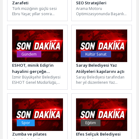
Zarafeti
SEO Stratejileri
Türk müziğinin güçlü sesi
Arama Motoru
Ebru Yaşar, yıllar sonra
Optimizasyonunda Başarılı
yeniden Harbiye Açıkhava
SEO Stratejileri Arama
sahnesine çıktı. Biletlerin
motoru optimizasyonu
günler...
(SEO), web sitenizin arama
motorlarında daha...
Gündem
Kültür Sanat
ESHOT, minik Edip’in
Saray Belediyesi Yaz
hayalini gerçeğe
Atölyeleri kapılarını açtı
İzmir Büyükşehir Belediyesi
Saray Belediyesi tarafından
dönüştürdü
ESHOT Genel Müdürlüğü,
her yıl düzenlenen Yaz
özel gereksinimli 12
Atölyeleri, 6 Temmuz
yaşındaki Edip Vurhan’ın
Pazartesi günü Atatürk
otobüs şoförü olma...
Alanı’nda düzenlenen...
Spor
Eğitim
Zumba ve pilates
Efes Selçuk Belediyesi