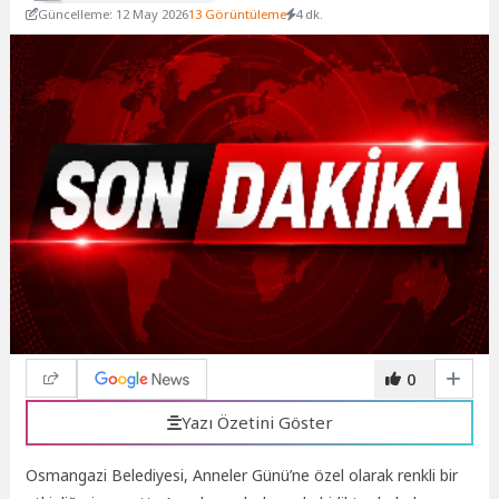
Güncelleme: 12 May 2026
13 Görüntüleme
4 dk.
0
Yazı Özetini Göster
Osmangazi Belediyesi, Anneler Günü’ne özel olarak renkli bir