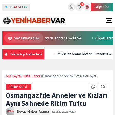
2
Kriptolar
USD
44.64 TRY
Son Eklenenler
ı Kaybetti: Kuzey Makedonya’da Toprağa Verilecek
Bilgesu Erenus So
Teknoloji Haberleri
Yükselen Arama Motoru Trendleri ve T
Ana Sayfa
Kültür Sanat
Osmangazi’de Anneler ve Kızları Aynı
Sahnede Ritim Tuttu
Kültür Sanat
0
Osmangazi’de Anneler ve Kızları
Aynı Sahnede Ritim Tuttu
Beyaz Haber Ajansı
12 May 2026 09:29